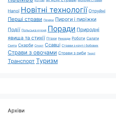
Котові
Молочні страви
Новітні технології
Напої
Отруйні
Перші страви
Пироги і пиріжки
Печери
Поради
Природні
Події
Польська кухня
явища та стихії
Роботи
Салати
Птахи
Рекорди
Ссавці
Скарби
Свята
Страви з круп і бобових
Спорт
Страви з овочами
Страви з риби
Теорії
Туризм
Транспорт
Архіви