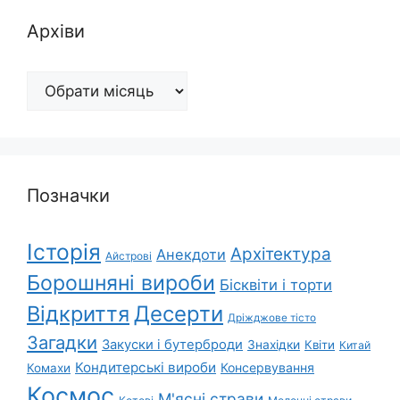
Архіви
Архіви
Позначки
Історія
Архітектура
Анекдоти
Айстрові
Борошняні вироби
Бісквіти і торти
Відкриття
Десерти
Дріжджове тісто
Загадки
Закуски і бутерброди
Знахідки
Квіти
Китай
Кондитерські вироби
Консервування
Комахи
Космос
М'ясні страви