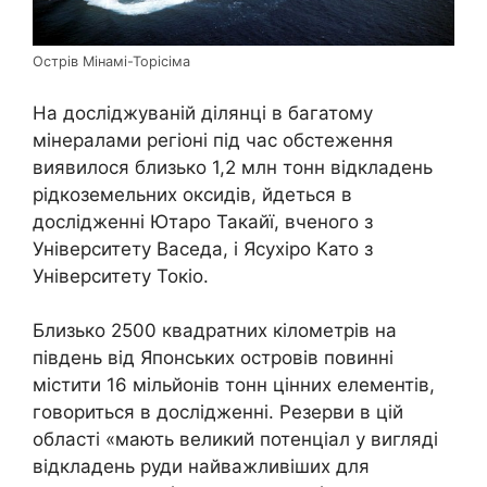
Острів Мінамі-Торісіма
На досліджуваній ділянці в багатому
мінералами регіоні під час обстеження
виявилося близько 1,2 млн тонн відкладень
рідкоземельних оксидів, йдеться в
дослідженні Ютаро Такайї, вченого з
Університету Васеда, і Ясухіро Като з
Університету Токіо.
Близько 2500 квадратних кілометрів на
південь від Японських островів повинні
містити 16 мільйонів тонн цінних елементів,
говориться в дослідженні. Резерви в цій
області «мають великий потенціал у вигляді
відкладень руди найважливіших для