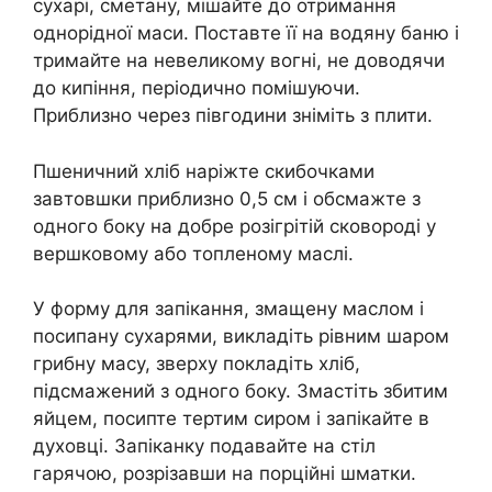
сухарі, сметану, мішайте до отримання
однорідної маси. Поставте її на водяну баню і
тримайте на невеликому вогні, не доводячи
до кипіння, періодично помішуючи.
Приблизно через півгодини зніміть з плити.
Пшеничний хліб наріжте скибочками
завтовшки приблизно 0,5 см і обсмажте з
одного боку на добре розігрітій сковороді у
вершковому або топленому маслі.
У форму для запікання, змащену маслом і
посипану сухарями, викладіть рівним шаром
грибну масу, зверху покладіть хліб,
підсмажений з одного боку. Змастіть збитим
яйцем, посипте тертим сиром і запікайте в
духовці. Запіканку подавайте на стіл
гарячою, розрізавши на порційні шматки.