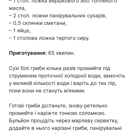
– 1 стол. ложка вершкового або топленого
масла,
– 2 стол. ложки панірувальних сухарів,
– 0,5 склянки сметани,
– 1 яйце,
– 1 столова ложка тертого сиру.
Приготування:
65 хвилин.
Сухі білі гриби кілька разів промийте під
струменем проточної холодної води, замочіть
у великій кількості води і варіть до тих пір,
поки вони не стануть м’якими.
Готові гриби дістаньте, знову ретельно
промийте і наріжте тонкою соломкою.
Бульйон процідіть через марлеву серветку,
додайте в нього нарізані гриби, панірувальні