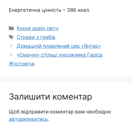
Енергетична цінність – 386 ккал.
Категорії
Кухня країн світу
Позначки
Страви з грибів
Домашній плавлений сир «Янтар»
«Смачні» стільці художника Гаріса
Жустовіча
Залишити коментар
Щоб відправити коментар вам необхідно
авторизуватись
.