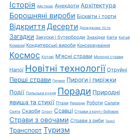
Історія
Архітектура
Анекдоти
Айстрові
Борошняні вироби
Бісквіти і торти
Відкриття
Десерти
Дріжджове тісто
Загадки
Закуски і бутерброди
Знахідки
Квіти
Китай
Кондитерські вироби
Консервування
Комахи
Космос
М'ясні страви
Котові
Молочні страви
Новітні технології
Напої
Отруйні
Перші страви
Пироги і пиріжки
Печери
Поради
Природні
Події
Польська кухня
явища та стихії
Роботи
Салати
Птахи
Рекорди
Ссавці
Скарби
Свята
Страви з круп і бобових
Спорт
Страви з овочами
Страви з риби
Теорії
Туризм
Транспорт