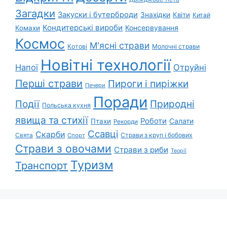
Загадки
Закуски і бутерброди
Знахідки
Квіти
Китай
Кондитерські вироби
Консервування
Комахи
Космос
М'ясні страви
Котові
Молочні страви
Новітні технології
Напої
Отруйні
Перші страви
Пироги і пиріжки
Печери
Поради
Природні
Події
Польська кухня
явища та стихії
Роботи
Салати
Птахи
Рекорди
Ссавці
Скарби
Свята
Страви з круп і бобових
Спорт
Страви з овочами
Страви з риби
Теорії
Туризм
Транспорт