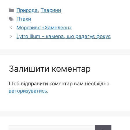
Категорії
Природа
,
Тварини
Позначки
Птахи
Морозиво «Хамелеон»
Lytro Illum – камера, що редагує фокус
Залишити коментар
Щоб відправити коментар вам необхідно
авторизуватись
.
Пошук: