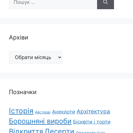
Архіви
Архіви
Позначки
Історія
Архітектура
Анекдоти
Айстрові
Борошняні вироби
Бісквіти і торти
Відкриття
Десерти
Дріжджове тісто