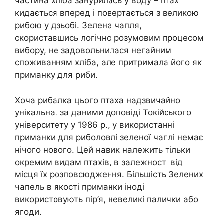
частина хліба занурилась у воду – птах
кидається вперед і повертається з великою
рибою у дзьобі. Зелена чапля,
скориставшись логічно розумовим процесом
вибору, не задовольнилася негайним
споживанням хліба, але притримала його як
приманку для риби.
Хоча рибалка цього птаха надзвичайно
унікальна, за даними доповіді Токійського
університету у 1986 р., у використанні
приманки для риболовлі зеленої чаплі немає
нічого нового. Цей навик належить тільки
окремим видам птахів, в залежності від
місця їх розповсюдження. Більшість Зелених
чапель в якості приманки іноді
використовують пір’я, невеликі палички або
ягоди.