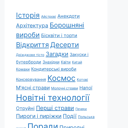
Історія
Анекдоти
Айстрові
Борошняні
Архітектура
вироби
Бісквіти і торти
Відкриття
Десерти
Загадки
Закуски і
Дріжджове тісто
бутерброди
Знахідки
Квіти
Китай
Кондитерські вироби
Комахи
Космос
Консервування
Котові
М'ясні страви
Напої
Молочні страви
Новітні технології
Перші страви
Отруйні
Печери
Пироги і пиріжки
Події
Польська
Поради
Природні