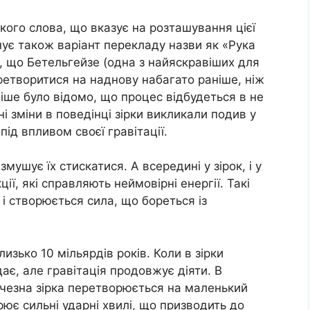
кого слова, що вказує на розташування цієї
існує також варіант перекладу назви як «Рука
, що Бетельгейзе (одна з найяскравіших для
ретворитися на наднову набагато раніше, ніж
ніше було відомо, що процес відбудеться в не
зміни в поведінці зірки викликали подив у
ід впливом своєї гравітації.
мушує їх стискатися. А всередині у зірок, і у
ї, які справляють неймовірні енергії. Такі
 і створюється сила, що бореться із
изько 10 мільярдів років. Коли в зірки
дає, але гравітація продовжує діяти. В
ичезна зірка перетворюється на маленький
рює сильні ударні хвилі, що призводить до