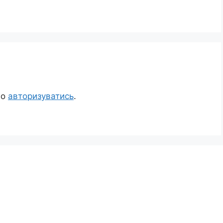
но
авторизуватись
.