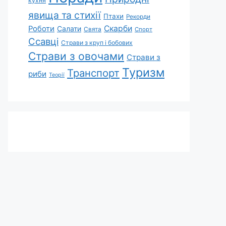
кухня
явища та стихії
Птахи
Рекорди
Скарби
Роботи
Салати
Свята
Спорт
Ссавці
Страви з круп і бобових
Страви з овочами
Страви з
Туризм
Транспорт
риби
Теорії