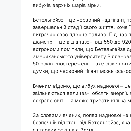
вибухів верхніх шарів зірки.
Бетельгейзе – це червоний надгігант, т
завершальній стадії свого життя, хоча 
витрачає своє ядерне паливо. Під час п
діаметрі – це в діапазоні від 550 до 92
астрономи помітили, що Бетельгейзе с
американського університету Вілланова,
50 років спостережень. Таке різке пот
думки, що червоний гігант може ось-ос
Вченим відомо, що вибух наднової – це
звільняються величезні обсяги енергії.
яскраве світіння може тривати кілька м
За словами вчених, поява наднової не 
безпечній відстані від Бетельгейзе, яка
світлових років від Землі.