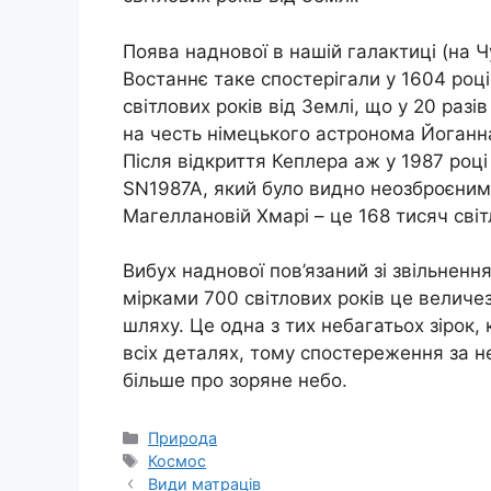
Поява наднової в нашій галактиці (на 
Востаннє таке спостерігали у 1604 році
світлових років від Землі, що у 20 разі
на честь німецького астронома Йоганна
Після відкриття Кеплера аж у 1987 роц
SN1987A, який було видно неозброєним
Магеллановій Хмарі – це 168 тисяч світ
Вибух наднової пов’язаний зі звільненн
мірками 700 світлових років це величе
шляху. Це одна з тих небагатьох зірок,
всіх деталях, тому спостереження за н
більше про зоряне небо.
Категорії
Природа
Позначки
Космос
Види матраців