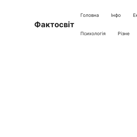
Перейти
до
Головна
Інфо
Е
вмісту
Фактосвіт
Психологія
Різне