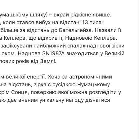
Чумацькому шляху) – вкрай рідкісне явище.
, коли стався вибух на відстані 13 тисяч
в більше за відстань до Бетельгейзе. Назвали її
 Кеплера, що відкрив її, Надновою Кеплера.
і зафіксували найближчий спалах наднової зірки
 оком. Наднова SN1987A знаходиться у Великій
лових років від Землі.
ям великої енергії. Хоча за астрономічними
зна відстань, зірка є сусідкою Чумацькому
 крім Сонця, поверхню якої можна розгледіти у
ею дає вченим унікальну нагоду дізнатися