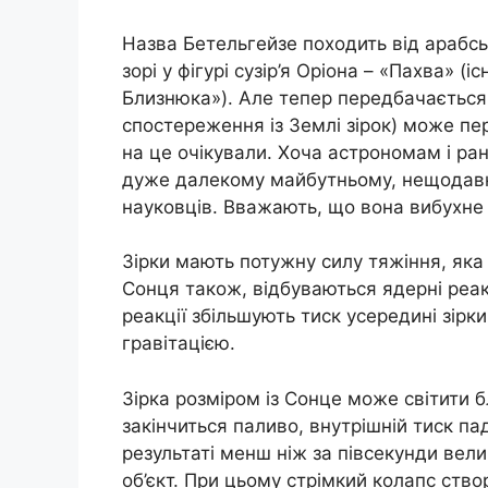
Назва Бетельгейзе походить від арабсь
зорі у фігурі сузір’я Оріона – «Пахва» (
Близнюка»). Але тепер передбачається
спостереження із Землі зірок) може пе
на це очікували. Хоча астрономам і ра
дуже далекому майбутньому, нещодавні 
науковців. Вважають, що вона вибухне п
Зірки мають потужну силу тяжіння, яка з
Сонця також, відбуваються ядерні реакці
реакції збільшують тиск усередині зірки
гравітацією.
Зірка розміром із Сонце може світити бл
закінчиться паливо, внутрішній тиск па
результаті менш ніж за півсекунди вел
об’єкт. При цьому стрімкий колапс ство