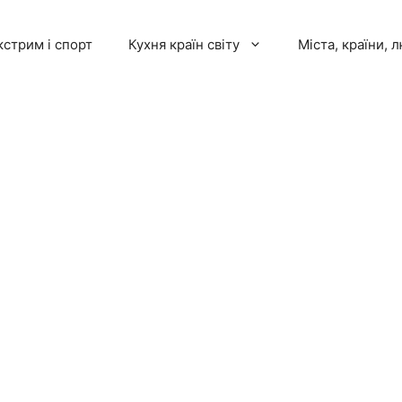
кстрим і спорт
Кухня країн світу
Міста, країни, 