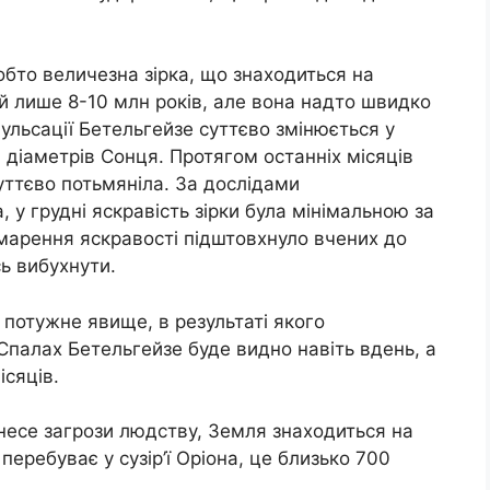
обто величезна зірка, що знаходиться на
їй лише 8-10 млн років, але вона надто швидко
ульсації Бетельгейзе суттєво змінюється у
0 діаметрів Сонця. Протягом останніх місяців
уттєво потьмяніла. За дослідами
 у грудні яскравість зірки була мінімальною за
ьмарення яскравості підштовхнуло вчених до
ь вибухнути.
 потужне явище, в результаті якого
 Спалах Бетельгейзе буде видно навіть вдень, а
ісяців.
несе загрози людству, Земля знаходиться на
 перебуває у сузір’ї Оріона, це близько 700