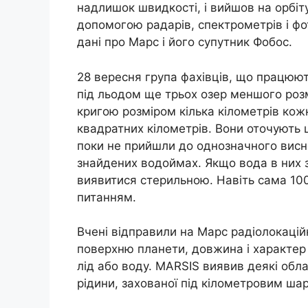
надлишок швидкості, і вийшов на орбіт
допомогою радарів, спектрометрів і фо
дані про Марс і його супутник Фобос.
28 вересня група фахівців, що працюют
під льодом ще трьох озер меншого розм
кригою розміром кілька кілометрів кож
квадратних кілометрів. Вони оточують 
поки не прийшли до однозначного висн
знайдених водоймах. Якщо вода в них 
виявитися стерильною. Навіть сама 100
питанням.
Вчені відправили на Марс радіолокацій
поверхню планети, довжина і характер 
лід або воду. MARSIS виявив деякі обла
рідини, захованої під кілометровим ша