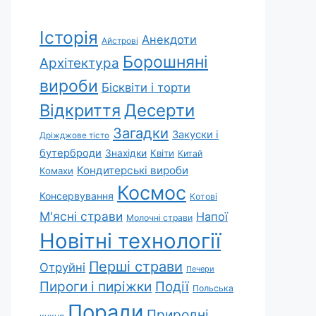
Історія
Анекдоти
Айстрові
Борошняні
Архітектура
вироби
Бісквіти і торти
Відкриття
Десерти
Загадки
Закуски і
Дріжджове тісто
бутерброди
Знахідки
Квіти
Китай
Кондитерські вироби
Комахи
Космос
Консервування
Котові
М'ясні страви
Напої
Молочні страви
Новітні технології
Перші страви
Отруйні
Печери
Пироги і пиріжки
Події
Польська
Поради
Природні