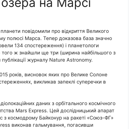
 озера на Марсі
 планети повідомили про відкриття Великого
му полюсі Марса. Тепер доказова база значно
овели 134 спостереження) і планетологи
до того ж знайшли ще три (ширина найбільшого з
й публікації журналу Nature Astronomy.
015 років, висновок яких про Велике Солоне
стереженнях, викликав запеклі суперечки в
діолокаційних даних з орбітального космічного
тства Mars Express. Цей дослідницький апарат
с з космодрому Байконур на ракеті «Союз-ФГ»
press виконав гальмування, погасивши