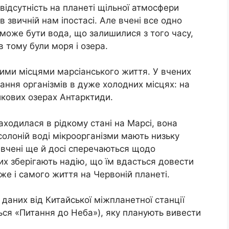
відсутність на планеті щільної атмосфери
 звичній нам іпостасі. Але вчені все одно
може бути вода, що залишилися з того часу,
в тому були моря і озера.
ними місцями марсіанського життя. У вчених
ання організмів в дуже холодних місцях: на
икових озерах Антарктиди.
ходилася в рідкому стані на Марсі, вона
олоній воді мікроорганізми мають низьку
у вчені ще й досі сперечаються щодо
них зберігають надію, що їм вдасться довести
тже і самого життя на Червоній планеті.
даних від Китайської міжпланетної станції
ься «Питання до Неба»), яку планують вивести