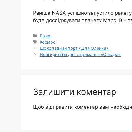
Раніше NASA успішно запустило ракету 
буде досліджувати планету Марс. Він т
Категорії
Різне
Позначки
Космос
Шоколадний торт «Для Оленки»
Нові критерії для отримання «Оскара»
Залишити коментар
Щоб відправити коментар вам необхід