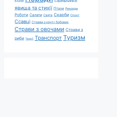
кухня
явища та стихії
Птахи
Рекорди
Скарби
Роботи
Салати
Свята
Спорт
Ссавці
Страви з круп і бобових
Страви з овочами
Страви з
Туризм
Транспорт
риби
Теорії