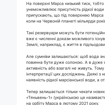
На поверхні Марса низький тиск, тобто 
унеможливлює присутність рідкої води в
припускають, що під поверхнею Марса 
коли на Червоній планеті мільярди рокі
Такі резервуари можуть бути потенцій
вже є численні докази можливого існув
Землі, наприклад, є життя в підльодов
Але сумніви залишаються: щоб вода зна
повинна бути дуже солоною. А в дуже с
активність або взагалі не живуть. Том
інтерпретації цих досліджень. Деякі з 
наявність рідкої марсіанської води, а о
Тепер залишається тільки чекати нових 
«Тяньвень-1» (українською це називаєт
на орбіту Марса в лютому 2021 року.