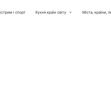
кстрим і спорт
Кухня країн світу
Міста, країни, 