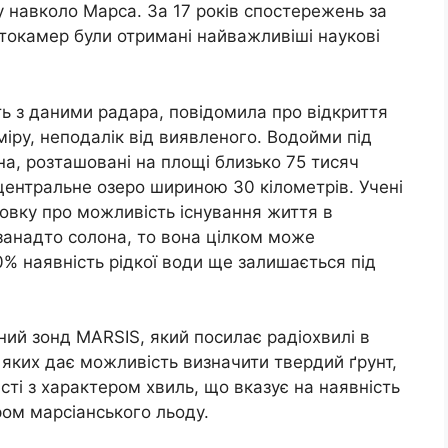
у навколо Марса. За 17 років спостережень за
токамер були отримані найважливіші наукові
ь з даними радара, повідомила про відкриття
іру, неподалік від виявленого. Водойми під
на, розташовані на площі близько 75 тисяч
центральне озеро шириною 30 кілометрів. Учені
овку про можливість існування життя в
занадто солона, то вона цілком може
% наявність рідкої води ще залишається під
ний зонд MARSIS, який посилає радіохвилі в
яких дає можливість визначити твердий ґрунт,
сті з характером хвиль, що вказує на наявність
ром марсіанського льоду.