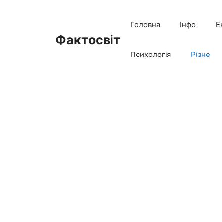
Перейти
до
Головна
Інфо
Е
вмісту
Фактосвіт
Психологія
Різне