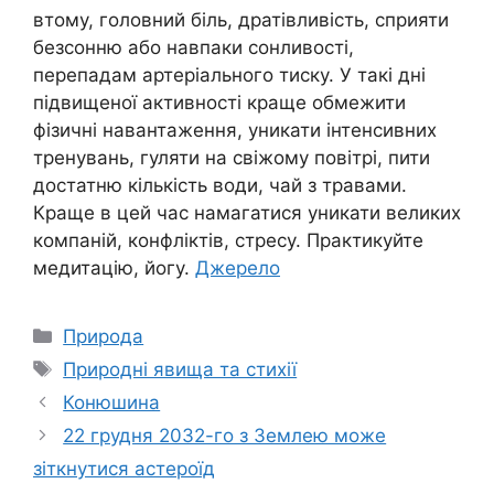
втому, головний біль, дратівливість, сприяти
безсонню або навпаки сонливості,
перепадам артеріального тиску. У такі дні
підвищеної активності краще обмежити
фізичні навантаження, уникати інтенсивних
тренувань, гуляти на свіжому повітрі, пити
достатню кількість води, чай з травами.
Краще в цей час намагатися уникати великих
компаній, конфліктів, стресу. Практикуйте
медитацію, йогу.
Джерело
Категорії
Природа
Позначки
Природні явища та стихії
Конюшина
22 грудня 2032-го з Землею може
зіткнутися астероїд