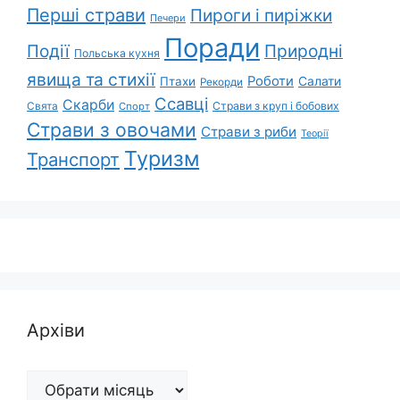
Перші страви
Пироги і пиріжки
Печери
Поради
Природні
Події
Польська кухня
явища та стихії
Роботи
Салати
Птахи
Рекорди
Ссавці
Скарби
Свята
Страви з круп і бобових
Спорт
Страви з овочами
Страви з риби
Теорії
Туризм
Транспорт
Архіви
Архіви