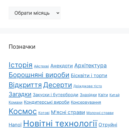
Архіви
Позначки
Історія
Архітектура
Анекдоти
Айстрові
Борошняні вироби
Бісквіти і торти
Відкриття
Десерти
Дріжджове тісто
Загадки
Закуски і бутерброди
Знахідки
Квіти
Китай
Кондитерські вироби
Консервування
Комахи
Космос
М'ясні страви
Котові
Молочні страви
Новітні технології
Напої
Отруйні