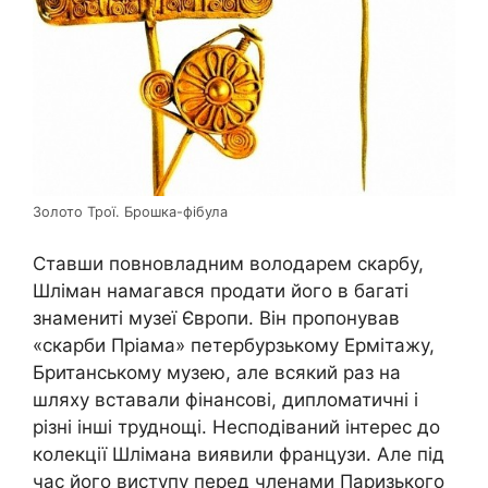
Золото Трої. Брошка-фібула
Ставши повновладним володарем скарбу,
Шліман намагався продати його в багаті
знамениті музеї Європи. Він пропонував
«скарби Пріама» петербурзькому Ермітажу,
Британському музею, але всякий раз на
шляху вставали фінансові, дипломатичні і
різні інші труднощі. Несподіваний інтерес до
колекції Шлімана виявили французи. Але під
час його виступу перед членами Паризького