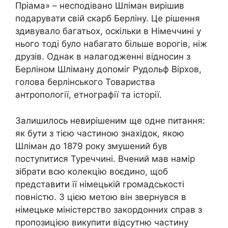
Пріама» – несподівано Шліман вирішив
подарувати свій скарб Берліну. Це рішення
здивувало багатьох, оскільки в Німеччині у
нього тоді було набагато більше ворогів, ніж
друзів. Однак в налагодженні відносин з
Берліном Шліману допоміг Рудольф Вірхов,
голова берлінського Товариства
антропології, етнографії та історії.
Залишилось невирішеним ще одне питання:
як бути з тією частиною знахідок, якою
Шліман до 1879 року змушений був
поступитися Туреччині. Вчений мав намір
зібрати всю колекцію воєдино, щоб
представити її німецькій громадськості
повністю. З цією метою він звернувся в
німецьке міністерство закордонних справ з
пропозицією викупити відсутню частину