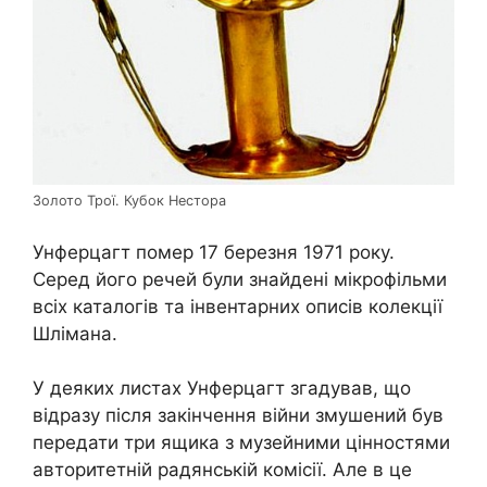
Золото Трої. Кубок Нестора
Унферцагт помер 17 березня 1971 року.
Серед його речей були знайдені мікрофільми
всіх каталогів та інвентарних описів колекції
Шлімана.
У деяких листах Унферцагт згадував, що
відразу після закінчення війни змушений був
передати три ящика з музейними цінностями
авторитетній радянській комісії. Але в це