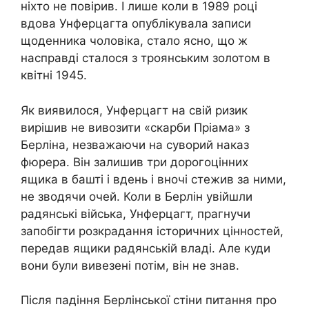
ніхто не повірив. І лише коли в 1989 році
вдова Унферцагта опублікувала записи
щоденника чоловіка, стало ясно, що ж
насправді сталося з троянським золотом в
квітні 1945.
Як виявилося, Унферцагт на свій ризик
вирішив не вивозити «скарби Пріама» з
Берліна, незважаючи на суворий наказ
фюрера. Він залишив три дорогоцінних
ящика в башті і вдень і вночі стежив за ними,
не зводячи очей. Коли в Берлін увійшли
радянські війська, Унферцагт, прагнучи
запобігти розкрадання історичних цінностей,
передав ящики радянській владі. Але куди
вони були вивезені потім, він не знав.
Після падіння Берлінської стіни питання про