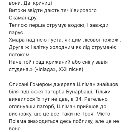
вони. Дві криниці
Витоки звідти дають течії вирового
Скамандру.
Теплою перша струмує водою, і завжди
парує
Хмара над нею густа, як дим лісової пожежі.
Друга ж і влітку холодним як лід струменіє
потоком,
Наче той град крижаний або снігу завія
студена.» («Іліада», XXII пісня)
Описані Гомером джерела Шліман знайшов
біля підніжжя пагорба Бунарбаші. Тільки
виявилося їх тут не два, а 34. Ретельно
оглянувши пагорб, Шліман прийшов до
висновку, що це все-таки не Троя. Місто
Пріама знаходиться десь поблизу, але це не
воно.