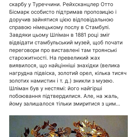
скарбу у Туреччини. Рейхсканцлер Отто
Бісмарк особисто підтримав пропозицію і
доручив зайнятися цією відповідальною
справою німецькому послу в Стамбулі.
Завдяки цьому Шліман в 1881 році зміг
відвідати стамбульський музей, щоб почати
переговори про виставлені там троянські
старожитності. На превеликий жах
виявилося, що найцінніші знахідки (велика
нагрудна підвіска, золотий орел, кілька тисяч
золотих намистин і т. д.) зникли з музею.
Шліман був у нестямі: його найгірші
побоювання підтвердилися. Але, на жаль,
йому залишалося тільки змиритися з цим…