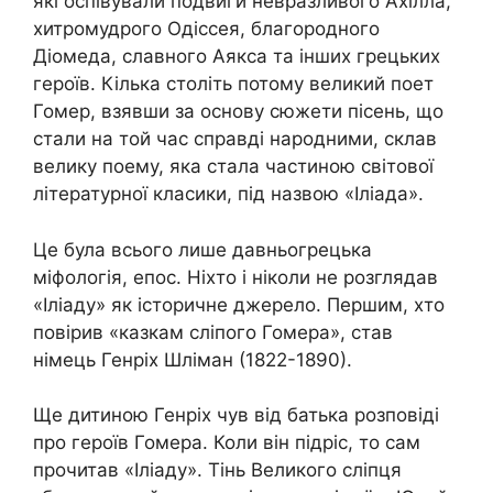
які оспівували подвиги невразливого Ахілла,
хитромудрого Одіссея, благородного
Діомеда, славного Аякса та інших грецьких
героїв. Кілька століть потому великий поет
Гомер, взявши за основу сюжети пісень, що
стали на той час справді народними, склав
велику поему, яка стала частиною світової
літературної класики, під назвою «Іліада».
Це була всього лише давньогрецька
міфологія, епос. Ніхто і ніколи не розглядав
«Іліаду» як історичне джерело. Першим, хто
повірив «казкам сліпого Гомера», став
німець Генріх Шліман (1822-1890).
Ще дитиною Генріх чув від батька розповіді
про героїв Гомера. Коли він підріс, то сам
прочитав «Іліаду». Тінь Великого сліпця