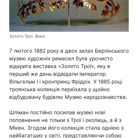
Золото Трої. Вінок
7 лютого 1882 року в двох залах Берлінського
музею художніх ремесел була урочисто
відкрита виставка «Золото Трої», яку в
перший же день відвідали імператор
Вільгельм I і кронпринц Фрідріх. У 1885 році
троянська колекція переїхала у щойно
відбудовану будівлю Музею народознавства.
Шліман постійно посилав музею нові
поповнення не тільки з Трої і околиць, а й з
Мікен. Згодом його колекція стала однією з
найбагатших у світі, представляючи собою