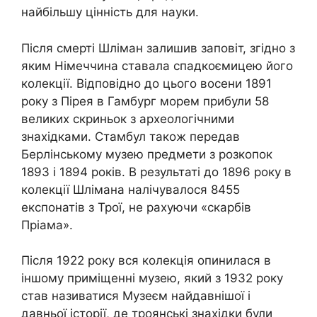
найбільшу цінність для науки.
Після смерті Шліман залишив заповіт, згідно з
яким Німеччина ставала спадкоємицею його
колекції. Відповідно до цього восени 1891
року з Пірея в Гамбург морем прибули 58
великих скриньок з археологічними
знахідками. Стамбул також передав
Берлінському музею предмети з розкопок
1893 і 1894 років. В результаті до 1896 року в
колекції Шлімана налічувалося 8455
експонатів з Трої, не рахуючи «скарбів
Пріама».
Після 1922 року вся колекція опинилася в
іншому приміщенні музею, який з 1932 року
став називатися Музеєм найдавнішої і
давньої історії, де троянські знахідки були