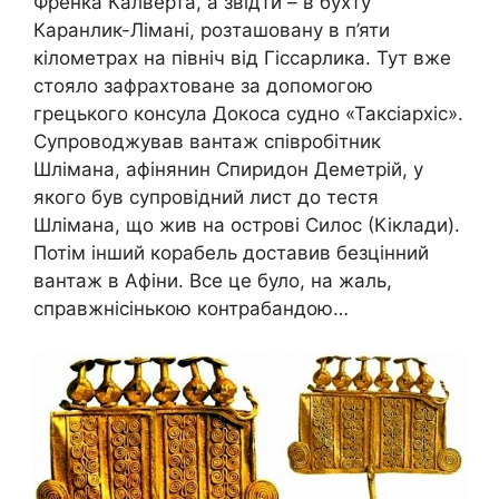
Френка Калверта, а звідти – в бухту
Каранлик-Лімані, розташовану в п’яти
кілометрах на північ від Гіссарлика. Тут вже
стояло зафрахтоване за допомогою
грецького консула Докоса судно «Таксіархіс».
Супроводжував вантаж співробітник
Шлімана, афінянин Спиридон Деметрій, у
якого був супровідний лист до тестя
Шлімана, що жив на острові Силос (Кіклади).
Потім інший корабель доставив безцінний
вантаж в Афіни. Все це було, на жаль,
справжнісінькою контрабандою…