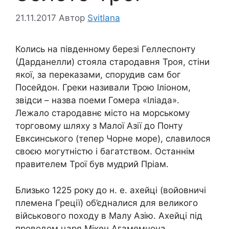
21.11.2017
Автор
Svitlana
Колись на південному березі Геллеспонту
(Дарданелли) стояла стародавня Троя, стіни
якої, за переказами, спорудив сам бог
Посейдон. Греки називали Трою Іліоном,
звідси – назва поеми Гомера «Іліада».
Лежало стародавнє місто на морському
торговому шляху з Малої Азії до Понту
Евксинського (тепер Чорне море), славилося
своєю могутністю і багатством. Останнім
правителем Трої був мудрий Пріам.
Близько 1225 року до н. е. ахейці (войовничі
племена Греції) об’єдналися для великого
військового походу в Малу Азію. Ахейці під
проводом царя Мікен Агамемнона,