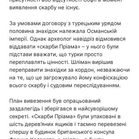
виявлення скарбу не існує.
За умовами договору з турецьким урядом
половина знахідок належала Османській
імперії. Однак археолог навідріз відмовився
віддавати «скарби Пріама» – у нього були
підстави вважати, що турки просто
переплавлять цінності. Шліман вирішив
переправити знахідки за кордон, незважаючи
на те, що це загрожувало йому конфіскацією
всього скарбу і судовим переслідуванням.
План вивезення був опрацьований
заздалегідь і зберігався в найсуворішому
секреті. «Скарби Пріама» були упаковані в
шість дерев’яних ящиків і таємно перевезені
спершу в будинок британського консула