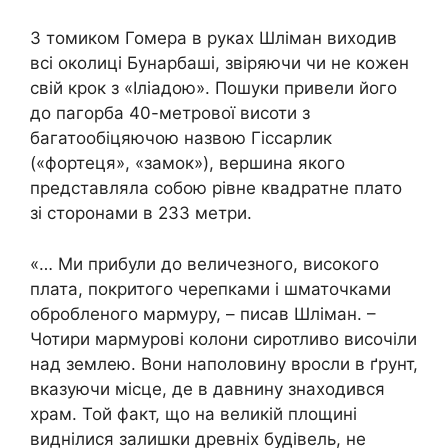
З томиком Гомера в руках Шліман виходив
всі околиці Бунарбаші, звіряючи чи не кожен
свій крок з «Іліадою». Пошуки привели його
до пагорба 40-метрової висоти з
багатообіцяючою назвою Гіссарлик
(«фортеця», «замок»), вершина якого
представляла собою рівне квадратне плато
зі сторонами в 233 метри.
«… Ми прибули до величезного, високого
плата, покритого черепками і шматочками
обробленого мармуру, – писав Шліман. –
Чотири мармурові колони сиротливо височіли
над землею. Вони наполовину вросли в ґрунт,
вказуючи місце, де в давнину знаходився
храм. Той факт, що на великій площині
виднілися залишки древніх будівель, не