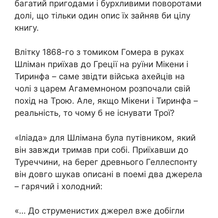
багатий пригодами і бурхливими поворотами
долі, що тільки один опис їх зайняв би цілу
книгу.
Влітку 1868-го з томиком Гомера в руках
Шліман приїхав до Греції на руїни Мікени і
Тиринфа – саме звідти війська ахейців на
чолі з царем Агамемноном розпочали свій
похід на Трою. Але, якщо Мікени і Тиринфа –
реальність, то чому б не існувати Трої?
«Іліада» для Шлімана була путівником, який
він завжди тримав при собі. Приїхавши до
Туреччини, на берег древнього Геллеспонту
він довго шукав описані в поемі два джерела
– гарячий і холодний:
«… До струменистих джерел вже добігли