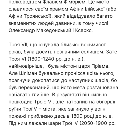
полководцем Флавієм Фімбрієм. Це місто
славилося своїм храмом Афіни Ілійської (або
Афіни Троянської), який відвідувало багато
знаменитих людей давнини, в тому числі
Олександр Македонський і Ксеркс.
Троя VII, що існувала близько восьмисот
років, була досить незначним селищем. Зате
Троя VI (1800-1240 рр. до н. е.),
найімовірніше, і була містом царя Пріама.
Але Шліман буквально пронісся крізь нього,
прагнучи докопатися до наступних шарів, бо
був переконаний, що його мета розташована
набагато глибше. В результаті він сильно
пошкодив Трою VI, але натрапив на обгорілі
руїни Трої V – міста, яке загинуло у вогні
пожежі приблизно десь в 1800 році до н. е.
Під ним лежали шари Трої IV (2050-1900 рр.