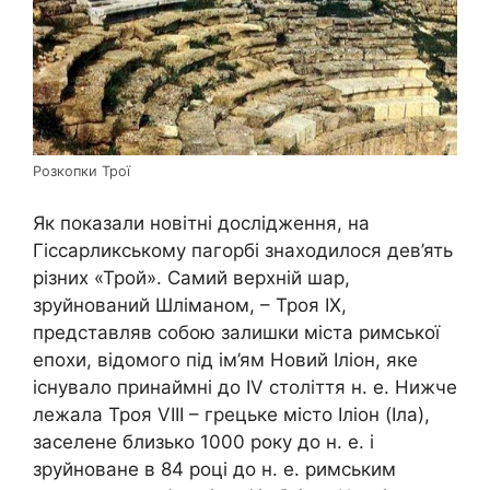
Розкопки Трої
Як показали новітні дослідження, на
Гіссарликському пагорбі знаходилося дев’ять
різних «Трой». Самий верхній шар,
зруйнований Шліманом, – Троя IX,
представляв собою залишки міста римської
епохи, відомого під ім’ям Новий Іліон, яке
існувало принаймні до IV століття н. е. Нижче
лежала Троя VIII – грецьке місто Іліон (Іла),
заселене близько 1000 року до н. е. і
зруйноване в 84 році до н. е. римським