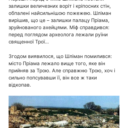
залишки величезних воріт і кріпосних стін,
обпалені найсильнішою пожежею. Шліман
вирішив, що це – залишки палацу Пріама,
зруйнованого ахейцями. Міф справдився:
перед поглядом археолога лежали руїни
священної Трої…
Згодом виявилося, що Шліман помилився:
місто Пріама лежало вище того, яке він
прийняв за Трою. Але справжню Трою, хоч і
сильно попсувавши її, він все ж таки
відкопав.