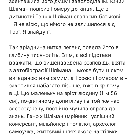
збентежила його душу і заволоділа їм. Юний
Шліман повірив Гомеру до кінця. Ще в
дитинстві Генріх Шліман оголосив батькові:
– Я не вірю, що нічого не залишилося від
Трої. Я знайду її.
Так аріаднина нитка легенд повела його в
глибину тисячоліть. Втім, є всі підстави
вважати, що вищенаведена розповідь, взята
з автобіографії Шлімана, і може бути цілком
вигаданою ним самим, а Троєю і Гомером він
захопився набагато пізніше, вже в зрілому
віці. Цю маленьку на зріст людину (1 м 56
см), по-дитячому допитливу і в той же час
зосереджену, постійно мучила спрага до
знань. Генріх Шліман (мрійник і успішний
комерсант, мільйонер і поліглот, археолог-
самоучка, життєвий шлях якого настільки