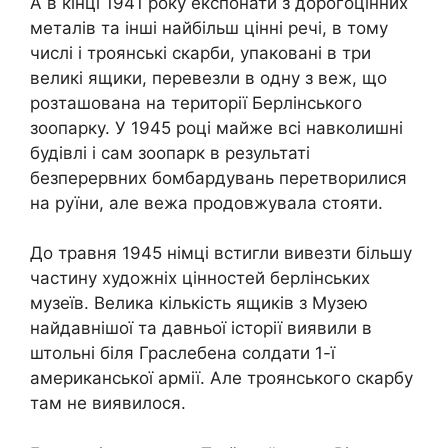
А в кінці 1941 року експонати з дорогоцінних
металів та інші найбільш цінні речі, в тому
числі і троянські скарби, упаковані в три
великі ящики, перевезли в одну з веж, що
розташована на території Берлінського
зоопарку. У 1945 році майже всі навколишні
будівлі і сам зоопарк в результаті
безперервних бомбардувань перетворилися
на руїни, але вежа продовжувала стояти.
До травня 1945 німці встигли вивезти більшу
частину художніх цінностей берлінських
музеїв. Велика кількість ящиків з Музею
найдавнішої та давньої історії виявили в
штольні біля Граслебена солдати 1-ї
американської армії. Але троянського скарбу
там не виявилося.