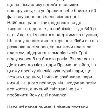
що на Гіссарлику є дев’ять великих
нашарувань, які увібрали в себе близько 50
фаз існування поселень різних епох.
Найбільш ранні з них відносяться до III
тисячоліття до н. е., а найпізніші – до 540 р.
н. е. Але, як і у всякого одержимого шукача,
Шліману не вистачало терпіння. Якби він вів
розкопки поступово, звільняючи пласт за
пластом, відкриття «гомерівської» Трої
відсунулося б на багато років. Він же хотів
дістатися до міста царя Пріама негайно, і в
цьому поспіху він зніс культурні шари, що
лежать над ним, і сильно зруйнував шари
нижні – з цього приводу він шкодував потім
все життя, а вчений світ так і не зміг
пробачити йому цієї помилки.
Нарешті перед очима Шлімана постали