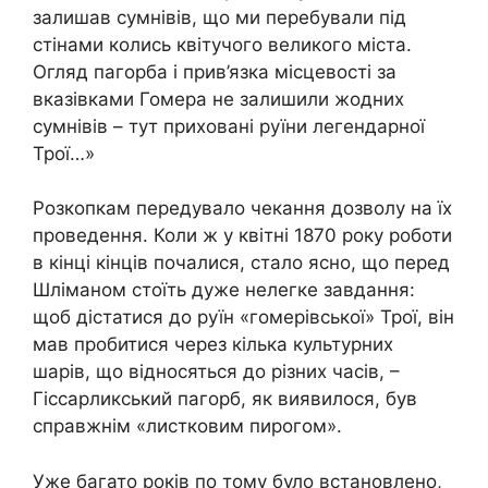
залишав сумнівів, що ми перебували під
стінами колись квітучого великого міста.
Огляд пагорба і прив’язка місцевості за
вказівками Гомера не залишили жодних
сумнівів – тут приховані руїни легендарної
Трої…»
Розкопкам передувало чекання дозволу на їх
проведення. Коли ж у квітні 1870 року роботи
в кінці кінців почалися, стало ясно, що перед
Шліманом стоїть дуже нелегке завдання:
щоб дістатися до руїн «гомерівської» Трої, він
мав пробитися через кілька культурних
шарів, що відносяться до різних часів, –
Гіссарликський пагорб, як виявилося, був
справжнім «листковим пирогом».
Уже багато років по тому було встановлено,