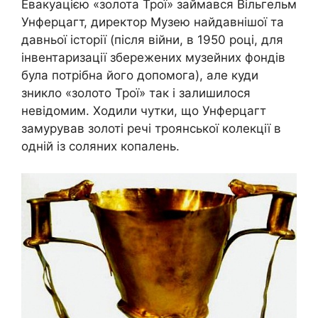
Евакуацією «золота Трої» займався Вільгельм
Унферцагт, директор Музею найдавнішої та
давньої історії (після війни, в 1950 році, для
інвентаризації збережених музейних фондів
була потрібна його допомога), але куди
зникло «золото Трої» так і залишилося
невідомим. Ходили чутки, що Унферцагт
замурував золоті речі троянської колекції в
одній із соляних копалень.