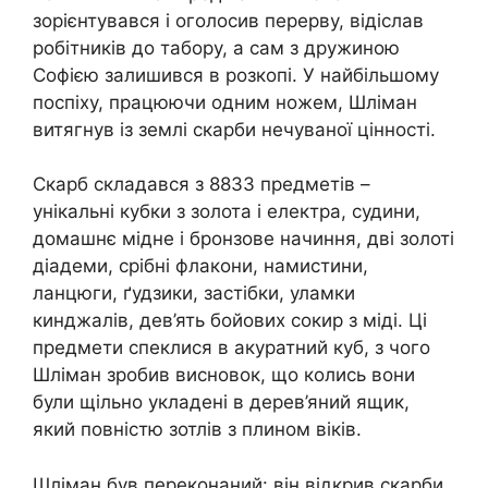
зорієнтувався і оголосив перерву, відіслав
робітників до табору, а сам з дружиною
Софією залишився в розкопі. У найбільшому
поспіху, працюючи одним ножем, Шліман
витягнув із землі скарби нечуваної цінності.
Скарб складався з 8833 предметів –
унікальні кубки з золота і електра, судини,
домашнє мідне і бронзове начиння, дві золоті
діадеми, срібні флакони, намистини,
ланцюги, ґудзики, застібки, уламки
кинджалів, дев’ять бойових сокир з міді. Ці
предмети спеклися в акуратний куб, з чого
Шліман зробив висновок, що колись вони
були щільно укладені в дерев’яний ящик,
який повністю зотлів з плином віків.
Шліман був переконаний: він відкрив скарби