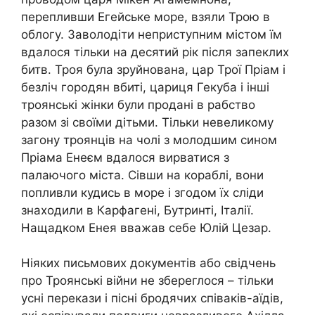
перепливши Егейське море, взяли Трою в
облогу. Заволодіти неприступним містом їм
вдалося тільки на десятий рік після запеклих
битв. Троя була зруйнована, цар Трої Пріам і
безліч городян вбиті, цариця Гекуба і інші
троянські жінки були продані в рабство
разом зі своїми дітьми. Тільки невеликому
загону троянців на чолі з молодшим сином
Пріама Енеєм вдалося вирватися з
палаючого міста. Сівши на кораблі, вони
попливли кудись в море і згодом їх сліди
знаходили в Карфагені, Бутринті, Італії.
Нащадком Енея вважав себе Юлій Цезар.
Ніяких письмових документів або свідчень
про Троянські війни не збереглося – тільки
усні перекази і пісні бродячих співаків-аїдів,