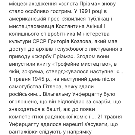
місцезнаходження «золота Пріама» знову
стало особливо гострим. У 1991 році в
американській пресі з’явилися публікації
мистецтвознавця Костянтина Акінші і
колишнього співробітника Міністерства
культури СРСР Григорія Козлова, який мав
доступ до архівів і службового листування з
приводу «скарбу Пріама». Згодом вони
випустили книгу «Трофейне мистецтво», в
якій, зокрема, стверджувалося наступне: «…
1 травня 1945 р., на наступний день після
самогубства Гітлера, вежу здали
російським… Вільгельму Унферцагту було
оголошено, що він відповідає за скарби, що
знаходяться в башті, аж до появи
компетентної радянської комісії … 21 травня
Унферцагту вдалося нарешті з’ясувати, що
вантажівки слідують у напрямку