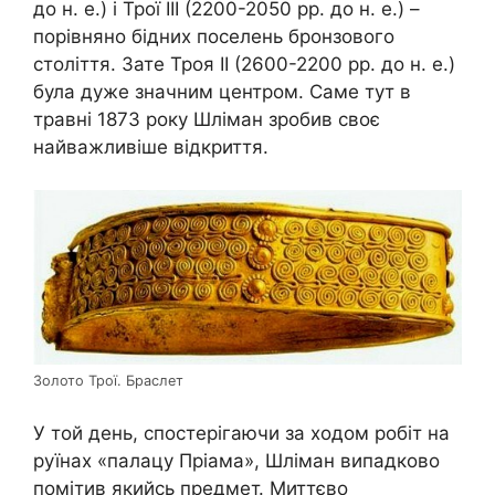
до н. е.) і Трої III (2200-2050 рр. до н. е.) –
порівняно бідних поселень бронзового
століття. Зате Троя II (2600-2200 рр. до н. е.)
була дуже значним центром. Саме тут в
травні 1873 року Шліман зробив своє
найважливіше відкриття.
Золото Трої. Браслет
У той день, спостерігаючи за ходом робіт на
руїнах «палацу Пріама», Шліман випадково
помітив якийсь предмет. Миттєво