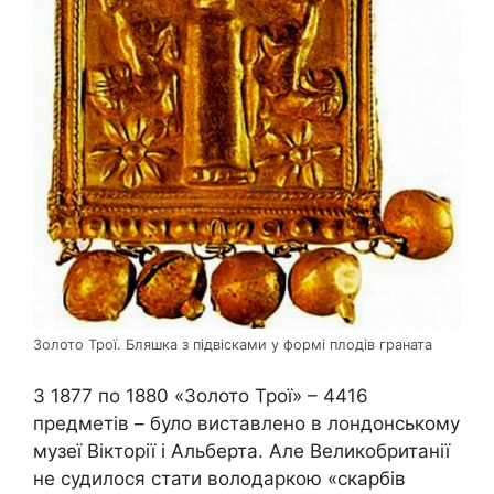
Золото Трої. Бляшка з підвісками у формі плодів граната
З 1877 по 1880 «Золото Трої» – 4416
предметів – було виставлено в лондонському
музеї Вікторії і Альберта. Але Великобританії
не судилося стати володаркою «скарбів