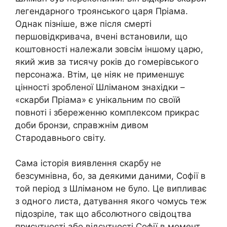
легендарного троянського царя Пріама.
Однак пізніше, вже після смерті
першовідкривача, вчені встановили, що
коштовності належали зовсім іншому царю,
який жив за тисячу років до гомерівського
персонажа. Втім, це ніяк не применшує
цінності зробленої Шліманом знахідки –
«скарби Пріама» є унікальним по своїй
повноті і збереженню комплексом прикрас
доби бронзи, справжнім дивом
Стародавнього світу.
Сама історія виявлення скарбу не
безсумнівна, бо, за деякими даними, Софії в
той період з Шліманом не було. Це випливає
з одного листа, датування якого чомусь теж
підозріле, так що абсолютного свідоцтва
присутності або відсутності Софії в момент