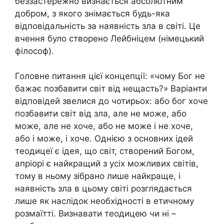
беззастережно визнається абсолютним
добром, з якого знімається будь-яка
відповідальність за наявність зла в світі. Це
вчення було створено Лейбніцем (німецький
філософ).
Головне питання цієї концепції: «чому Бог не
бажає позбавити світ від нещасть?» Варіанти
відповідей звелися до чотирьох: або бог хоче
позбавити світ від зла, але не може, або
може, але не хоче, або не може і не хоче,
або і може, і хоче. Однією з основних ідей
теодицеї є ідея, що світ, створений Богом,
апріорі є найкращий з усіх можливих світів,
тому в ньому зібрано лише найкраще, і
наявність зла в цьому світі розглядається
лише як наслідок необхідності в етичному
розмаїтті. Визнавати теодицею чи ні –