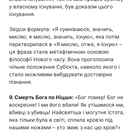
у власному існуванні, був доказом цього
існування.
Звідси формула: «Я сумніваюся, значить,
мислю; я мислю, значить, існую», яка потім
перетворилася в «Я мислю, отже, я існую» –
ця фраза стала метафізичною основою
філософії Нового часу. Вона проголосила
чільне положення Суб’єкта, навколо якого і
стало можливим вибудувати достовірне
пізнання.
9. Смерть Бога по Ніцше:
«Бог помер! Бог не
воскресне! І ми його вбили! Як утішимося ми,
вбивці з убивць! Найсвятіша і могутня Істота,
яка тільки була в світі, сплила кров’ю під
нашими ножами – хто змиє з нас цю кров?»