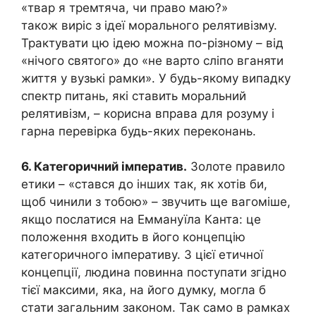
«твар я тремтяча, чи право маю?»
також виріс з ідеї морального релятивізму.
Трактувати цю ідею можна по-різному – від
«нічого святого» до «не варто сліпо вганяти
життя у вузькі рамки». У будь-якому випадку
спектр питань, які ставить моральний
релятивізм, – корисна вправа для розуму і
гарна перевірка будь-яких переконань.
6. Категоричний імператив.
Золоте правило
етики – «стався до інших так, як хотів би,
щоб чинили з тобою» – звучить ще вагоміше,
якщо послатися на Еммануїла Канта: це
положення входить в його концепцію
категоричного імперативу. З цієї етичної
концепції, людина повинна поступати згідно
тієї максими, яка, на його думку, могла б
стати загальним законом. Так само в рамках