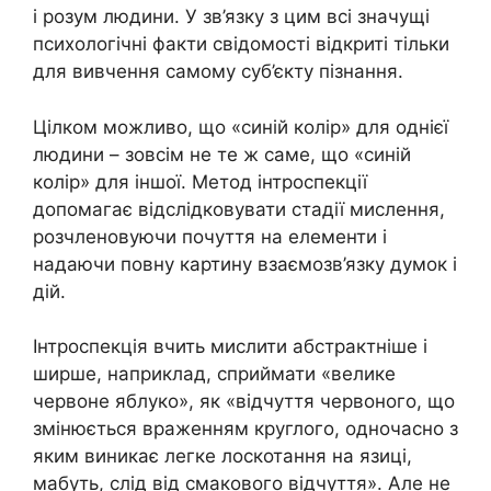
і розум людини. У зв’язку з цим всі значущі
психологічні факти свідомості відкриті тільки
для вивчення самому суб’єкту пізнання.
Цілком можливо, що «синій колір» для однієї
людини – зовсім не те ж саме, що «синій
колір» для іншої. Метод інтроспекції
допомагає відслідковувати стадії мислення,
розчленовуючи почуття на елементи і
надаючи повну картину взаємозв’язку думок і
дій.
Інтроспекція вчить мислити абстрактніше і
ширше, наприклад, сприймати «велике
червоне яблуко», як «відчуття червоного, що
змінюється враженням круглого, одночасно з
яким виникає легке лоскотання на язиці,
мабуть, слід від смакового відчуття». Але не