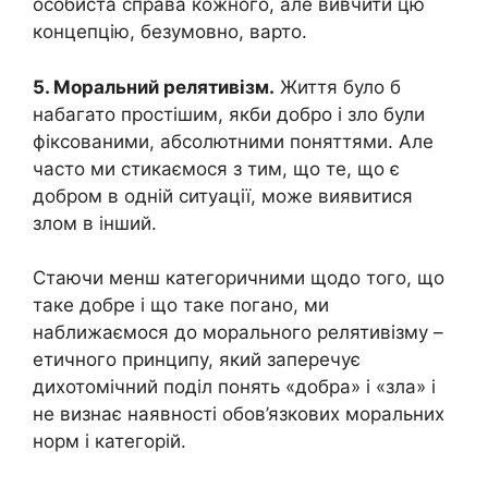
особиста справа кожного, але вивчити цю
концепцію, безумовно, варто.
5. Моральний релятивізм.
Життя було б
набагато простішим, якби добро і зло були
фіксованими, абсолютними поняттями. Але
часто ми стикаємося з тим, що те, що є
добром в одній ситуації, може виявитися
злом в інший.
Стаючи менш категоричними щодо того, що
таке добре і що таке погано, ми
наближаємося до морального релятивізму –
етичного принципу, який заперечує
дихотомічний поділ понять «добра» і «зла» і
не визнає наявності обов’язкових моральних
норм і категорій.