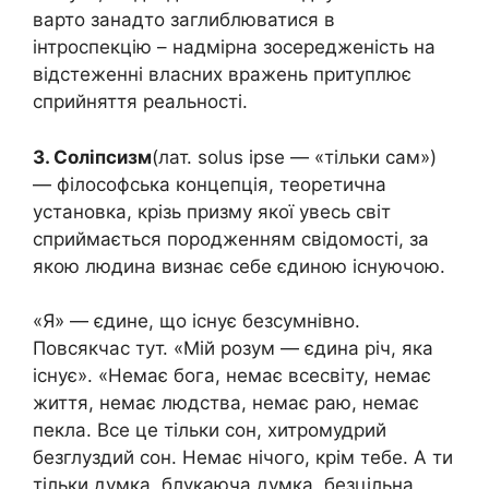
варто занадто заглиблюватися в
інтроспекцію – надмірна зосередженість на
відстеженні власних вражень притуплює
сприйняття реальності.
3. Соліпсизм
(лат. solus ipse — «тільки сам»)
— філософська концепція, теоретична
установка, крізь призму якої увесь світ
сприймається породженням свідомості, за
якою людина визнає себе єдиною існуючою.
«Я» — єдине, що існує безсумнівно.
Повсякчас тут. «Мій розум — єдина річ, яка
існує». «Немає бога, немає всесвіту, немає
життя, немає людства, немає раю, немає
пекла. Все це тільки сон, хитромудрий
безглуздий сон. Немає нічого, крім тебе. А ти
тільки думка, блукаюча думка, безцільна