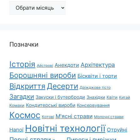
Архіви
Позначки
Історія
Архітектура
Анекдоти
Айстрові
Борошняні вироби
Бісквіти і торти
Відкриття
Десерти
Дріжджове тісто
Загадки
Закуски і бутерброди
Знахідки
Квіти
Китай
Кондитерські вироби
Консервування
Комахи
Космос
М'ясні страви
Котові
Молочні страви
Новітні технології
Напої
Отруйні
Перші страви
Пироги і пиріжки