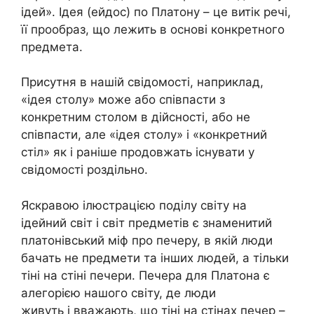
ідей». Ідея (ейдос) по Платону – це витік речі,
її прообраз, що лежить в основі конкретного
предмета.
Присутня в нашій свідомості, наприклад,
«ідея столу» може або співпасти з
конкретним столом в дійсності, або не
співпасти, але «ідея столу» і «конкретний
стіл» як і раніше продовжать існувати у
свідомості роздільно.
Яскравою ілюстрацією поділу світу на
ідейний світ і світ предметів є знаменитий
платонівський міф про печеру, в якій люди
бачать не предмети та інших людей, а тільки
тіні на стіні печери. Печера для Платона є
алегорією нашого світу, де люди
живуть і вважають, що тіні на стінах печер –