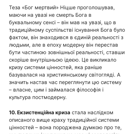
Теза «Бог мертвий» Ніцше проголошував,
маючи на увазі не смерть Бога в
буквальному сенсі – він мав на увазі, що в
традиційному суспільстві існування Бога було
фактом, він знаходився в єдиній реальності з
людьми, але в епоху модерну він перестав
бути частиною зовнішньої реальності, ставши
скоріше внутрішньою ідеєю. Це викликало
кризу системи цінностей, яка раніше
базувалася на християнському світогляді. А
значить настав час переглянути цю систему
– власне, цим і займалася філософія і
культура постмодерну.
10. Екзистенційна криза
стала наслідком
описаного вище краху традиційної системи
цінностей – вона породжена думкою про те,