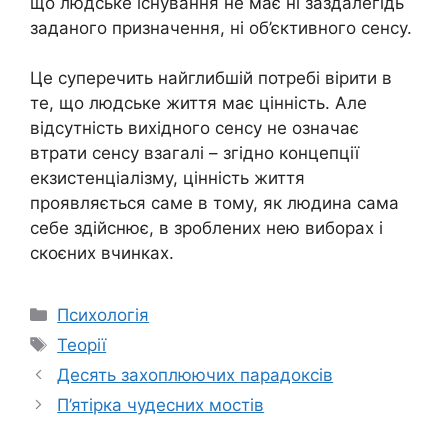
що людське існування не має ні заздалегідь
заданого призначення, ні об’єктивного сенсу.
Це суперечить найглибшій потребі вірити в
те, що людське життя має цінність. Але
відсутність вихідного сенсу не означає
втрати сенсу взагалі – згідно концепції
екзистенціалізму, цінність життя
проявляється саме в тому, як людина сама
себе здійснює, в зроблених нею виборах і
скоєних вчинках.
Категорії
Психологія
Позначки
Теорії
Десять захоплюючих парадоксів
П’ятірка чудесних мостів