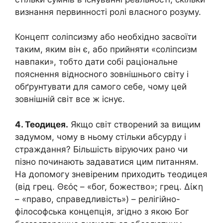
визнання первинності ролі власного розуму.
Концепт соліпсизму або необхідно засвоїти
таким, яким він є, або прийняти «соліпсизм
навпаки», тобто дати собі раціональне
пояснення відносного зовнішнього світу і
обґрунтувати для самого себе, чому цей
зовнішній світ все ж існує.
4. Теодицея.
Якщо світ створений за вищим
задумом, чому в ньому стільки абсурду і
страждання? Більшість віруючих рано чи
пізно починають задаватися цим питанням.
На допомогу зневіреним приходить теодицея
(від грец. Θεός – «бог, божество»; грец. Δίκη
– «право, справедливість») – релігійно-
філософська концепція, згідно з якою Бог