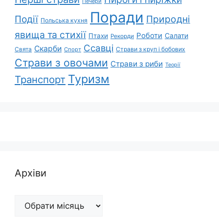
Печери
Поради
Події
Природні
Польська кухня
явища та стихії
Роботи
Салати
Птахи
Рекорди
Ссавці
Скарби
Свята
Страви з круп і бобових
Спорт
Страви з овочами
Страви з риби
Теорії
Туризм
Транспорт
Архіви
Архіви