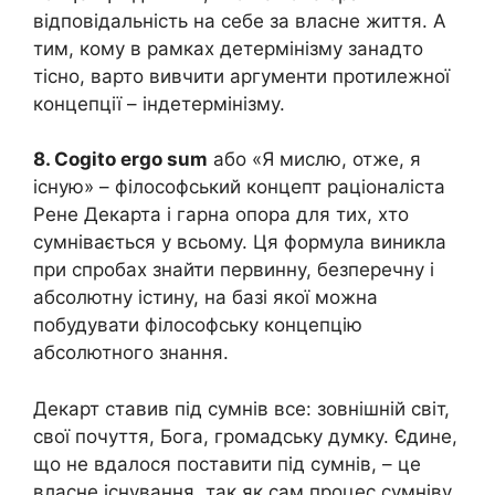
відповідальність на себе за власне життя. А
тим, кому в рамках детермінізму занадто
тісно, варто вивчити аргументи протилежної
концепції – індетермінізму.
8. Cogito ergo sum
або «Я мислю, отже, я
існую» – філософський концепт раціоналіста
Рене Декарта і гарна опора для тих, хто
сумнівається у всьому. Ця формула виникла
при спробах знайти первинну, безперечну і
абсолютну істину, на базі якої можна
побудувати філософську концепцію
абсолютного знання.
Декарт ставив під сумнів все: зовнішній світ,
свої почуття, Бога, громадську думку. Єдине,
що не вдалося поставити під сумнів, – це
власне існування, так як сам процес сумніву