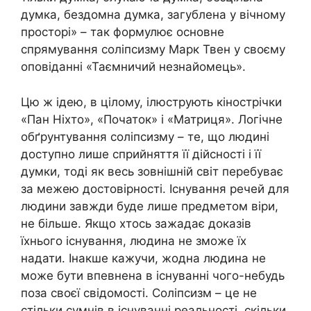
думка, бездомна думка, загублена у вічному
просторі» – так формулює основне
спрямування соліпсизму Марк Твен у своєму
оповіданні «Таємничий незнайомець».
Цю ж ідею, в цілому, ілюструють кінострічки
«Пан Ніхто», «Початок» і «Матриця». Логічне
обґрунтування соліпсизму – те, що людині
доступно лише сприйняття її дійсності і її
думки, тоді як весь зовнішній світ перебуває
за межею достовірності. Існування речей для
людини завжди буде лише предметом віри,
не більше. Якщо хтось зажадає доказів
їхнього існування, людина не зможе їх
надати. Інакше кажучи, жодна людина не
може бути впевнена в існуванні чого-небудь
поза своєї свідомості. Соліпсизм – це не
стільки сумнів в існуванні реальності, скільки