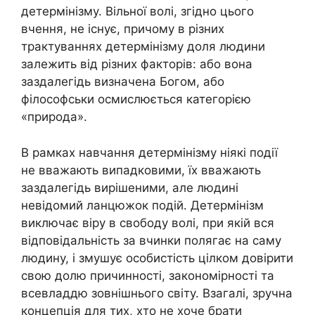
детермінізму. Вільної волі, згідно цього
вчення, не існує, причому в різних
трактуваннях детермінізму доля людини
залежить від різних факторів: або вона
заздалегідь визначена Богом, або
філософськи осмислюється категорією
«природа».
В рамках навчання детермінізму ніякі події
не вважають випадковими, їх вважають
заздалегідь вирішеними, але людині
невідомий ланцюжок подій. Детермінізм
виключає віру в свободу волі, при якій вся
відповідальність за вчинки полягає на саму
людину, і змушує особистість цілком довірити
свою долю причинності, закономірності та
всевладдю зовнішнього світу. Взагалі, зручна
концепція для тих, хто не хоче брати