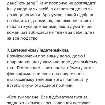
даної концепції Кант пропонує не розглядати
іншу людину як засіб, а ставитися до неї як
до кінцевої мети. Зрозуміло, такий підхід не
позбавить від помилок, але рішення стають
набагато усвідомленими, якщо думати, що
кожен раз вибираєш не тільки за себе, але і
за все людство.
7. Детермінізм / індетермінізм.
Розмірковуючи про вільну волю, долю і
приречення, вступаємо на поле детермінізму
(лат. Determinare – визначати, обмежувати) –
філософського вчення про приречення,
взаємозв’язку теперішнього і наявності у
всього існуючого єдиної причини.
«Все зумовлене. Все відбуватиметься за
заданою схемою»- ось головний постулат