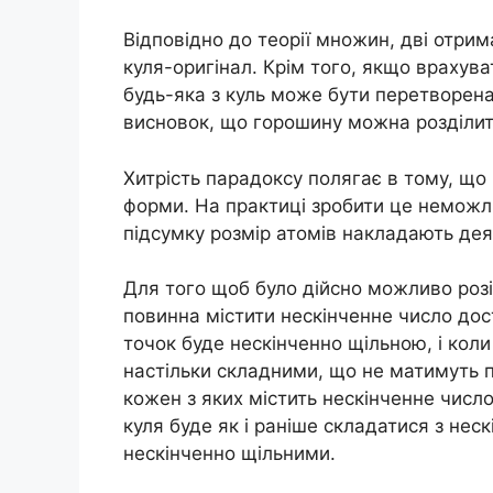
Відповідно до теорії множин, дві отрим
куля-оригінал. Крім того, якщо врахува
будь-яка з куль може бути перетворена 
висновок, що горошину можна розділити
Хитрість парадоксу полягає в тому, що 
форми. На практиці зробити це неможли
підсумку розмір атомів накладають де
Для того щоб було дійсно можливо розі
повинна містити нескінченне число дос
точок буде нескінченно щільною, і коли
настільки складними, що не матимуть пе
кожен з яких містить нескінченне число
куля буде як і раніше складатися з неск
нескінченно щільними.