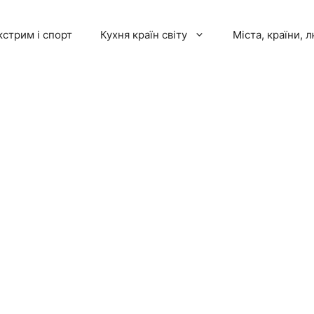
кстрим і спорт
Кухня країн світу
Міста, країни, 