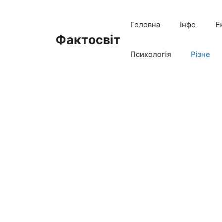
Перейти
до
Головна
Інфо
Е
вмісту
Фактосвіт
Психологія
Різне