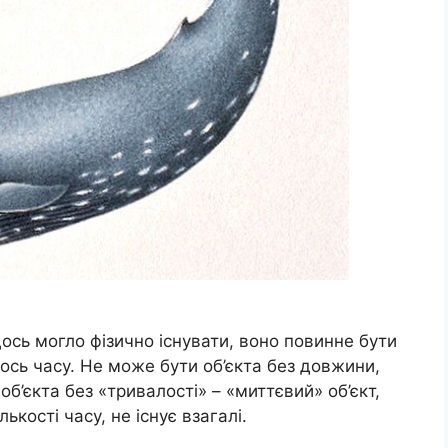
сь могло фізично існувати, воно повинне бути
ось часу. Не може бути об’єкта без довжини,
об’єкта без «тривалості» – «миттєвий» об’єкт,
лькості часу, не існує взагалі.