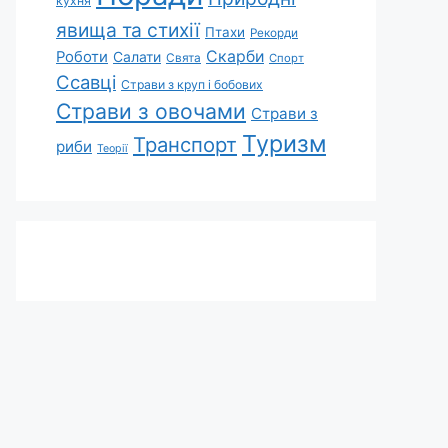
кухня
явища та стихії
Птахи
Рекорди
Скарби
Роботи
Салати
Свята
Спорт
Ссавці
Страви з круп і бобових
Страви з овочами
Страви з
Туризм
Транспорт
риби
Теорії