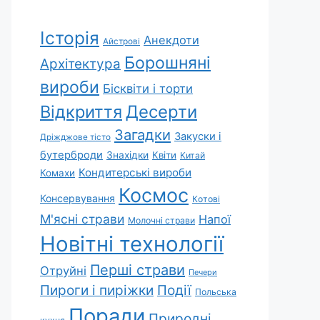
Історія
Анекдоти
Айстрові
Борошняні
Архітектура
вироби
Бісквіти і торти
Відкриття
Десерти
Загадки
Закуски і
Дріжджове тісто
бутерброди
Знахідки
Квіти
Китай
Кондитерські вироби
Комахи
Космос
Консервування
Котові
М'ясні страви
Напої
Молочні страви
Новітні технології
Перші страви
Отруйні
Печери
Пироги і пиріжки
Події
Польська
Поради
Природні