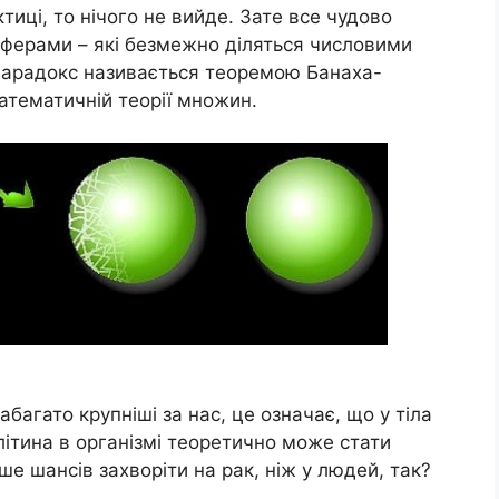
тиці, то нічого не вийде. Зате все чудово
сферами – які безмежно діляться числовими
Парадокс називається теоремою Банаха-
математичній теорії множин.
багато крупніші за нас, це означає, що у тіла
літина в організмі теоретично може стати
ше шансів захворіти на рак, ніж у людей, так?