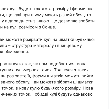
аних кулі будуть такого ж розміру і форми, як
ти, що кулі при цьому мають різний обсяг, то
у відповідність з іншою. Це дозволяє зробити
 на кулі розміром з Сонце.
ви можете розірвати кулі на шматки будь-якої
во – структура матеріалу і в кінцевому
які обмеження.
рвати кулю так, як вам подобається, вона
тупних нульмерних точок. Тоді куля з таких
 ви розірвете її, форми шматків можуть вийти
вного обсягу. І ви можете зібрати ці шматки,
 точок, в нову кулю будь-якого розміру. Нова
інченних точок, і обидві кулі будуть однаково