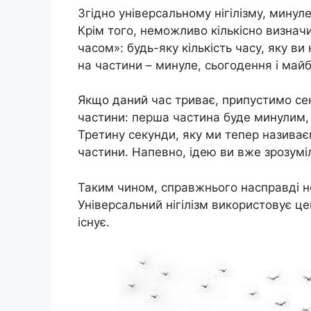
Згідно універсальному нігілізму, минул
Крім того, неможливо кількісно визнач
часом»: будь-яку кількість часу, яку в
на частини – минуле, сьогодення і майб
Якщо даний час триває, припустимо сек
частини: перша частина буде минулим, 
Третину секунди, яку ми тепер називає
частини. Напевно, ідею ви вже зрозумі
Таким чином, справжнього насправді не 
Універсальний нігілізм використовує це
існує.