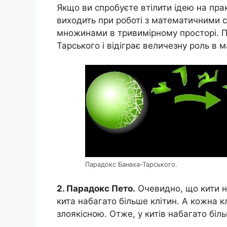
Якщо ви спробуєте втілити ідею на прак
виходить при роботі з математичними 
множинами в тривимірному просторі. 
Тарського і відіграє величезну роль в 
Парадокс Банаха-Тарського.
2. Парадокс Пето.
Очевидно, що кити на
кита набагато більше клітин. А кожна к
злоякісною. Отже, у китів набагато біль