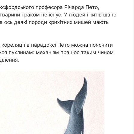
оксфордського професора Річарда Пето,
варини і раком не існує. У людей і китів шанс
а ось деякі породи крихітних мишей мають
ь кореляції в парадоксі Пето можна пояснити
ься пухлинам: механізм працює таким чином
ділення.