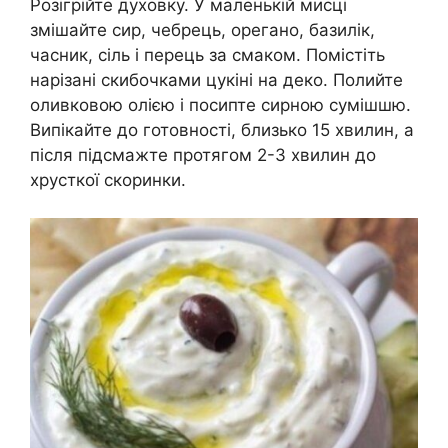
Розігрійте духовку. У маленькій мисці
змішайте сир, чебрець, орегано, базилік,
часник, сіль і перець за смаком. Помістіть
нарізані скибочками цукіні на деко. Полийте
оливковою олією і посипте сирною сумішшю.
Випікайте до готовності, близько 15 хвилин, а
після підсмажте протягом 2-3 хвилин до
хрусткої скоринки.