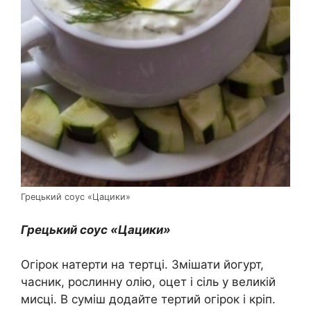
Грецький соус «Цацики»
Грецький соус «Цацики»
Огірок натерти на тертці. Змішати йогурт,
часник, рослинну олію, оцет і сіль у великій
мисці. В суміш додайте тертий огірок і кріп.