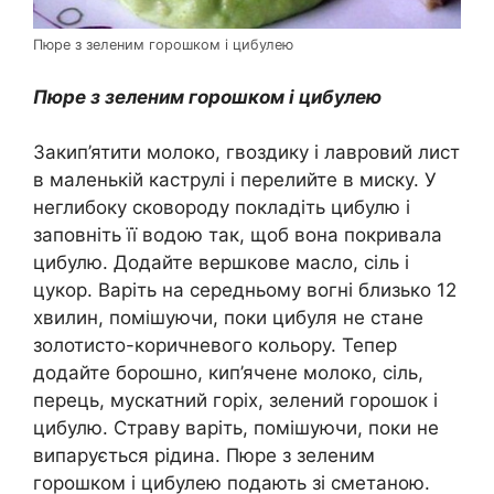
Пюре з зеленим горошком і цибулею
Пюре з зеленим горошком і цибулею
Закип’ятити молоко, гвоздику і лавровий лист
в маленькій каструлі і перелийте в миску. У
неглибоку сковороду покладіть цибулю і
заповніть її водою так, щоб вона покривала
цибулю. Додайте вершкове масло, сіль і
цукор. Варіть на середньому вогні близько 12
хвилин, помішуючи, поки цибуля не стане
золотисто-коричневого кольору. Тепер
додайте борошно, кип’ячене молоко, сіль,
перець, мускатний горіх, зелений горошок і
цибулю. Страву варіть, помішуючи, поки не
випарується рідина. Пюре з зеленим
горошком і цибулею подають зі сметаною.