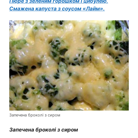
Пюре з зеленим горошком і цибулею,
Смажена капуста з соусом «Лайм».
Запечена броколі з сиром
Запечена броколі з сиром