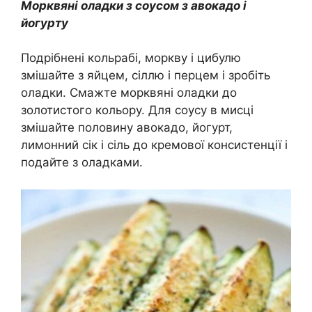
Морквяні оладки з соусом з авокадо і
йогурту
Подрібнені кольрабі, моркву і цибулю
змішайте з яйцем, сіллю і перцем і зробіть
оладки. Смажте морквяні оладки до
золотистого кольору. Для соусу в мисці
змішайте половину авокадо, йогурт,
лимонний сік і сіль до кремової консистенції і
подайте з оладками.