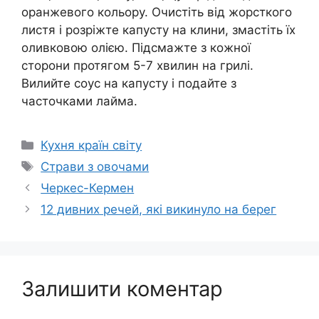
оранжевого кольору. Очистіть від жорсткого
листя і розріжте капусту на клини, змастіть їх
оливковою олією. Підсмажте з кожної
сторони протягом 5-7 хвилин на грилі.
Вилийте соус на капусту і подайте з
часточками лайма.
Категорії
Кухня країн світу
Позначки
Страви з овочами
Черкес-Кермен
12 дивних речей, які викинуло на берег
Залишити коментар