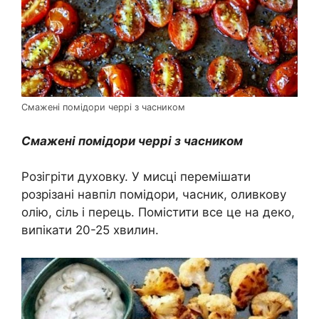
Смажені помідори черрі з часником
Смажені помідори черрі з часником
Розігріти духовку. У мисці перемішати
розрізані навпіл помідори, часник, оливкову
олію, сіль і перець. Помістити все це на деко,
випікати 20-25 хвилин.