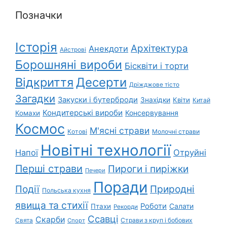
Позначки
Історія
Архітектура
Анекдоти
Айстрові
Борошняні вироби
Бісквіти і торти
Відкриття
Десерти
Дріжджове тісто
Загадки
Закуски і бутерброди
Знахідки
Квіти
Китай
Кондитерські вироби
Консервування
Комахи
Космос
М'ясні страви
Котові
Молочні страви
Новітні технології
Напої
Отруйні
Перші страви
Пироги і пиріжки
Печери
Поради
Природні
Події
Польська кухня
явища та стихії
Роботи
Салати
Птахи
Рекорди
Ссавці
Скарби
Свята
Страви з круп і бобових
Спорт