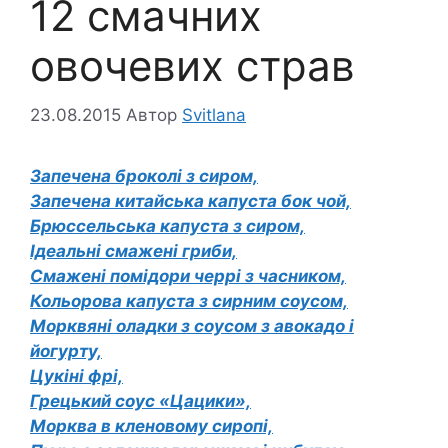
12 смачних
овочевих страв
23.08.2015
Автор
Svitlana
Запечена броколі з сиром,
Запечена китайська капуста бок чой,
Брюссельська капуста з сиром,
Ідеальні смажені гриби,
Смажені помідори черрі з часником,
Кольорова капуста з сирним соусом,
Морквяні оладки з соусом з авокадо і
йогурту,
Цукіні фрі,
Грецький соус «Цацики»,
Морква в кленовому сиропі,