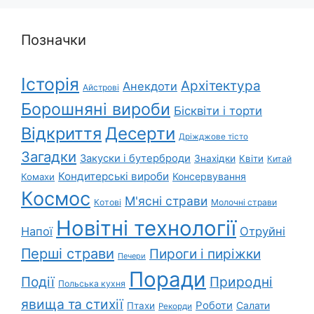
Позначки
Історія
Архітектура
Анекдоти
Айстрові
Борошняні вироби
Бісквіти і торти
Відкриття
Десерти
Дріжджове тісто
Загадки
Закуски і бутерброди
Знахідки
Квіти
Китай
Кондитерські вироби
Консервування
Комахи
Космос
М'ясні страви
Котові
Молочні страви
Новітні технології
Напої
Отруйні
Перші страви
Пироги і пиріжки
Печери
Поради
Події
Природні
Польська кухня
явища та стихії
Роботи
Салати
Птахи
Рекорди