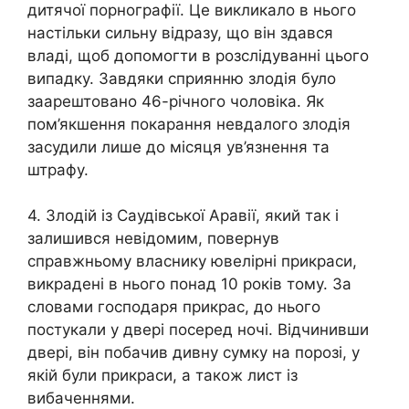
дитячої порнографії. Це викликало в нього
настільки сильну відразу, що він здався
владі, щоб допомогти в розслідуванні цього
випадку. Завдяки сприянню злодія було
заарештовано 46-річного чоловіка. Як
пом’якшення покарання невдалого злодія
засудили лише до місяця ув’язнення та
штрафу.
4. Злодій із Саудівської Аравії, який так і
залишився невідомим, повернув
справжньому власнику ювелірні прикраси,
викрадені в нього понад 10 років тому. За
словами господаря прикрас, до нього
постукали у двері посеред ночі. Відчинивши
двері, він побачив дивну сумку на порозі, у
якій були прикраси, а також лист із
вибаченнями.