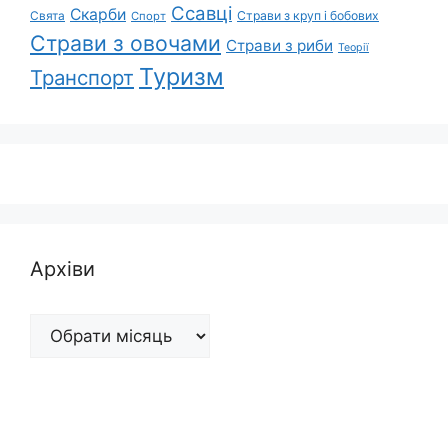
Ссавці
Скарби
Свята
Страви з круп і бобових
Спорт
Страви з овочами
Страви з риби
Теорії
Туризм
Транспорт
Архіви
Архіви