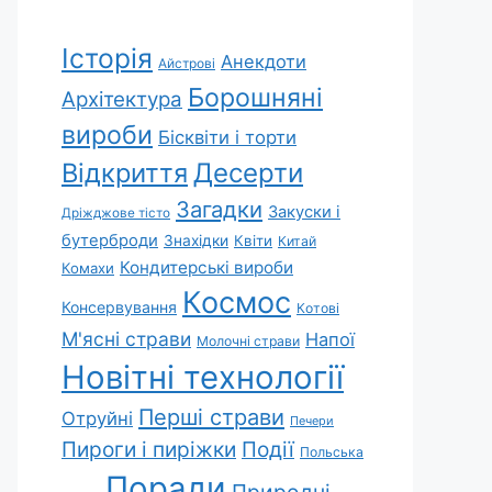
Історія
Анекдоти
Айстрові
Борошняні
Архітектура
вироби
Бісквіти і торти
Відкриття
Десерти
Загадки
Закуски і
Дріжджове тісто
бутерброди
Знахідки
Квіти
Китай
Кондитерські вироби
Комахи
Космос
Консервування
Котові
М'ясні страви
Напої
Молочні страви
Новітні технології
Перші страви
Отруйні
Печери
Пироги і пиріжки
Події
Польська
Поради