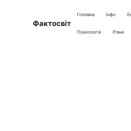
Перейти
до
Головна
Інфо
Е
вмісту
Фактосвіт
Психологія
Різне