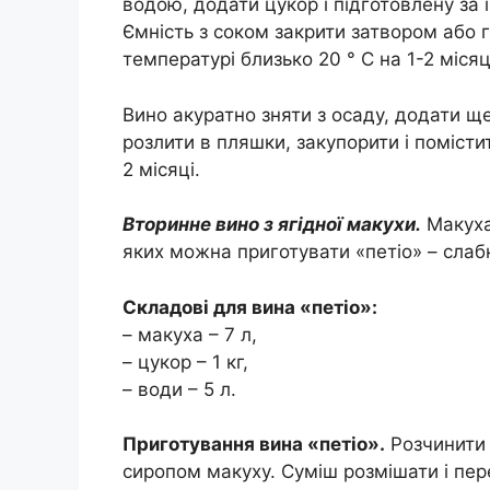
водою, додати цукор і підготовлену за 
Ємність з соком закрити затвором або
температурі близько 20 ° С на 1-2 місяц
Вино акуратно зняти з осаду, додати ще
розлити в пляшки, закупорити і помісти
2 місяці.
Вторинне вино з ягідної макухи.
Макуха 
яких можна приготувати «петіо» – слаб
Складові для вина «петіо»:
– макуха – 7 л,
– цукор – 1 кг,
– води – 5 л.
Приготування вина «петіо».
Розчинити 
сиропом макуху. Суміш розмішати і пер