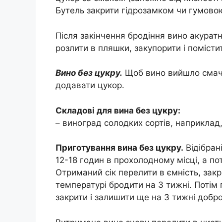
Бутель закрити гідрозамком чи гумовою
Після закінчення бродіння вино акурат
розлити в пляшки, закупорити і поміст
Вино без цукру.
Щоб вино вийшло смачни
додавати цукор.
Складові для вина без цукру:
– виноград солодких сортів, наприклад
Приготування вина без цукру.
Відібран
12-18 годин в прохолодному місці, а по
Отриманий сік перелити в ємність, закр
температурі бродити на 3 тижні. Потім
закрити і залишити ще на 3 тижні добр