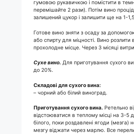
гумовою рукавичкою і помістити в темн
перемішайте 2 рази). Потім вино процід
залишений цукор і залишити ще на 1-1,5
Готове вино зняти з осаду за допомог
або спирту для міцності. Вино розлити 
прохолодне місце. Через 3 місяці витр
Сухе вино.
Для приготування сухого ви
до 20%.
Складові для сухого вина:
– чорний або білий виноград.
Приготування сухого вина.
Ретельно ві
відстоюватися в теплому місці на 3-5 
білого, поки роздавлені ягоди (мезга) н
мезгу віджати через марлю. Все перели