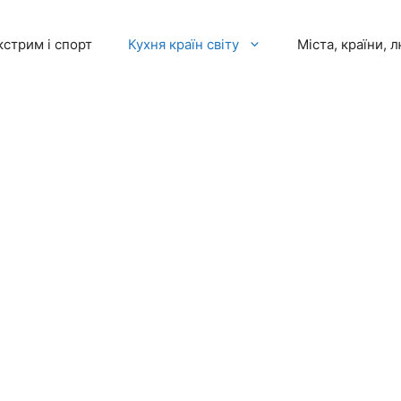
кстрим і спорт
Кухня країн світу
Міста, країни, 