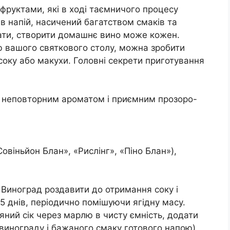
фруктами, які в ході таємничого процесу
 напій, насичений багатством смаків та
зати, створити домашнє вино може кожен.
 вашого святкового столу, можна зробити
 соку або макухи. Головні секрети приготування
 неповторним ароматом і приємним прозоро-
овіньйон Блан», «Рислінг», «Піно Блан»),
Виноград роздавити до отримання соку і
5 днів, періодично помішуючи ягідну масу.
ояний сік через марлю в чисту ємність, додати
 винограду і бажаного смаку готового напою).