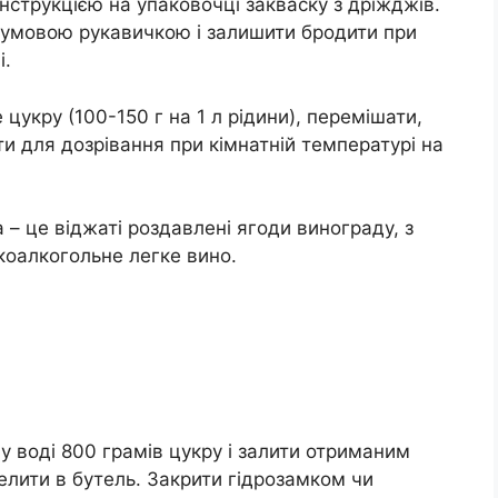
інструкцією на упаковочці закваску з дріжджів.
 гумовою рукавичкою і залишити бродити при
і.
 цукру (100-150 г на 1 л рідини), перемішати,
ти для дозрівання при кімнатній температурі на
– це віджаті роздавлені ягоди винограду, з
коалкогольне легке вино.
у воді 800 грамів цукру і залити отриманим
елити в бутель. Закрити гідрозамком чи