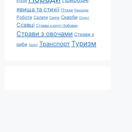
Природні
кухня
явища та стихії
Птахи
Рекорди
Роботи
Скарби
Салати
Свята
Спорт
Ссавці
Страви з круп і бобових
Страви з овочами
Страви з
Туризм
Транспорт
риби
Теорії