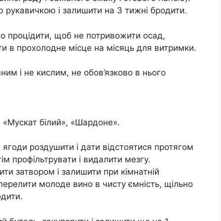
 рукавичкою і залишити на 3 тижні бродити.
но процідити, щоб не потривожити осад,
ити в прохолодне місце на місяць для витримки.
м і не кислим, не обов’язково в нього
, «Мускат білий», «Шардоне».
і ягоди роздушити і дати відстоятися протягом
тім профільтрувати і видалити мезгу.
ити затвором і залишити при кімнатній
 перелити молоде вино в чисту ємність, щільно
одити.