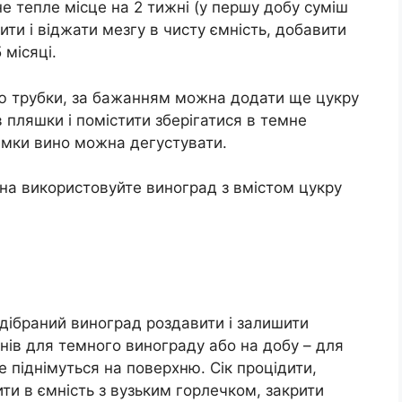
е тепле місце на 2 тижні (у першу добу суміш
ити і віджати мезгу в чисту ємність, добавити
 місяці.
ою трубки, за бажанням можна додати ще цукру
в пляшки і помістити зберігатися в темне
имки вино можна дегустувати.
на використовуйте виноград з вмістом цукру
дібраний виноград роздавити і залишити
днів для темного винограду або на добу – для
е піднімуться на поверхню. Сік процідити,
ти в ємність з вузьким горлечком, закрити