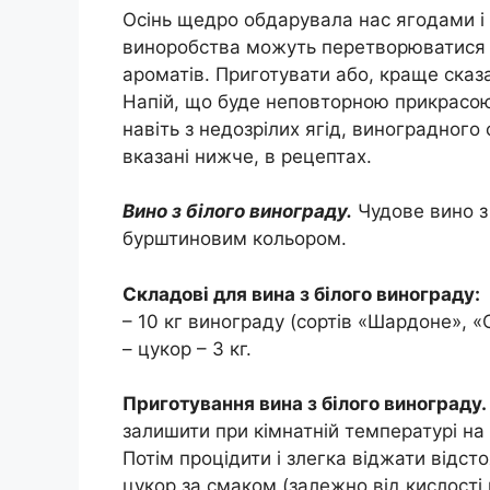
Осінь щедро обдарувала нас ягодами і 
виноробства можуть перетворюватися в
ароматів. Приготувати або, краще ска
Напій, що буде неповторною прикрасою
навіть з недозрілих ягід, виноградного
вказані нижче, в рецептах.
Вино з білого винограду.
Чудове вино з
бурштиновим кольором.
Складові для вина з білого винограду:
– 10 кг винограду (сортів «Шардоне», «С
– цукор – 3 кг.
Приготування вина з білого винограду.
залишити при кімнатній температурі на 
Потім процідити і злегка віджати відст
цукор за смаком (залежно від кислості