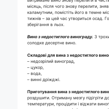
Витримане вино знову перелити в чисти
місяць, після чого знову перелити, зн
каламутним, помістіть його в темне міс
тижнів – за цей час утвориться осад. Г
зберігання в льох.
Вино з недостиглого винограду.
З трох
солодке десертне вино.
Складові для вина з недостиглого вино
– недозрілий виноград,
– цукор,
– вода,
– винні дріжджі.
Приготування вина з недостиглого вин
роздушити. Отриману мезгу підігріти до
температури, процідити і віджати вино