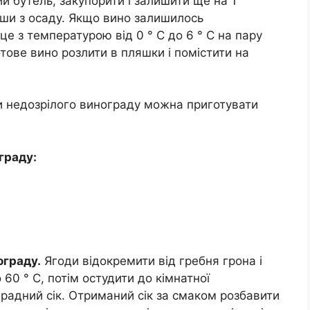
й бутель, закупорити і залишити ще на 1
явши з осаду. Якщо вино залишилось
це з температурою від 0 ° С до 6 ° С на пару
отове вино розлити в пляшки і помістити на
и недозрілого винограду можна приготувати
граду:
ограду.
Ягоди відокремити від гребня грона і
 60 ° С, потім остудити до кімнатної
градний сік. Отриманий сік за смаком розбавити