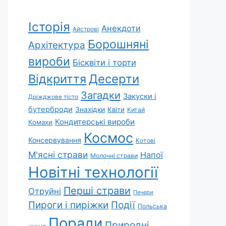
Історія
Анекдоти
Айстрові
Борошняні
Архітектура
вироби
Бісквіти і торти
Відкриття
Десерти
Загадки
Закуски і
Дріжджове тісто
бутерброди
Знахідки
Квіти
Китай
Кондитерські вироби
Комахи
Космос
Консервування
Котові
М'ясні страви
Напої
Молочні страви
Новітні технології
Перші страви
Отруйні
Печери
Пироги і пиріжки
Події
Польська
Поради
Природні