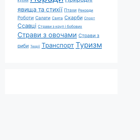
кухня
явища та стихії
Птахи
Рекорди
Скарби
Роботи
Салати
Свята
Спорт
Ссавці
Страви з круп і бобових
Страви з овочами
Страви з
Туризм
Транспорт
риби
Теорії