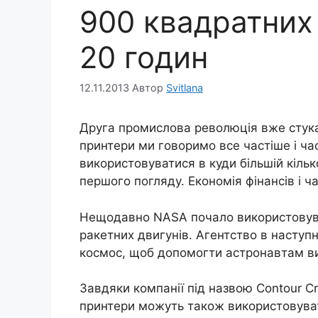
900 квадратних 
20 годин
12.11.2013
Автор
Svitlana
Друга промислова революція вже стукає
принтери ми говоримо все частіше і ча
використовуватися в куди більшій кіль
першого погляду. Економія фінансів і ч
Нещодавно NASA почало використовува
ракетних двигунів. Агентство в наступ
космос, щоб допомогти астронавтам ви
Завдяки компанії під назвою Contour Cra
принтери можуть також використовуват