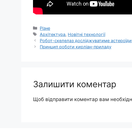
Категорії
Різне
Позначки
Архітектура
,
Новітні технології
Робот-скелелаз досліджуватиме астероїди
Принцип роботи кирліан-приладу
Залишити коментар
Щоб відправити коментар вам необхід