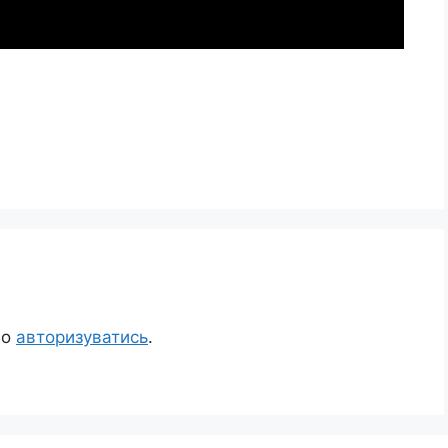
но
авторизуватись
.