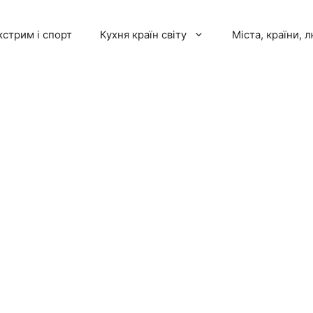
кстрим і спорт
Кухня країн світу
Міста, країни, 