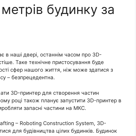
метрів будинку за
 в наші двері, останнім часом про 3D-
стіше. Таке технічне пристосування буде
кості сфер нашого життя, ніж може здатися з
асу – безпрецедентна.
ти 3D-принтер для створення частин
ному році також планує запустити 3D-принтер в
робляти запасні частини на МКС.
fting – Roboting Construction System, 3D-
ися для будівництва цілих будинків. Будинок