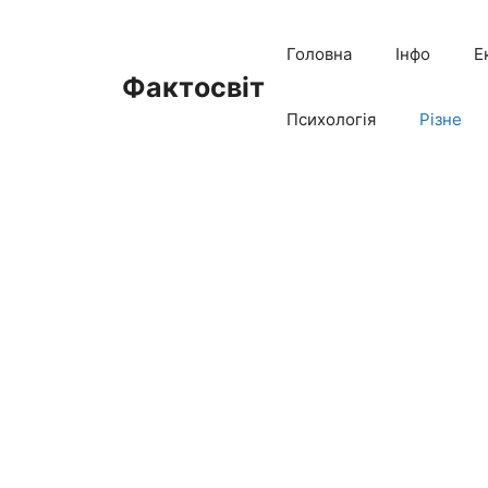
Перейти
до
Головна
Інфо
Е
вмісту
Фактосвіт
Психологія
Різне