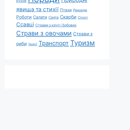
Природні
кухня
явища та стихії
Птахи
Рекорди
Роботи
Скарби
Салати
Свята
Спорт
Ссавці
Страви з круп і бобових
Страви з овочами
Страви з
Туризм
Транспорт
риби
Теорії