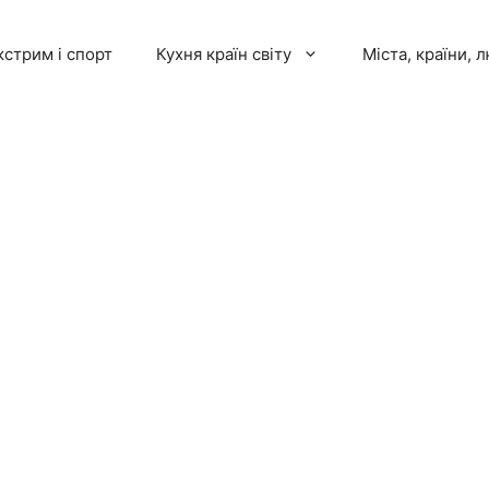
кстрим і спорт
Кухня країн світу
Міста, країни, 