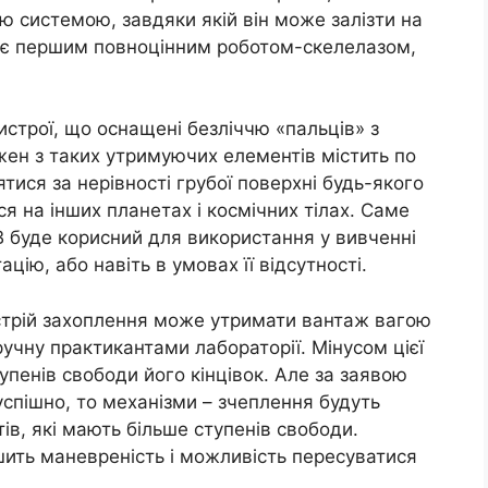
 системою, завдяки якій він може залізти на
B є першим повноцінним роботом-скелелазом,
истрої, що оснащені безліччю «пальців» з
ожен з таких утримуючих елементів містить по
лятися за нерівності грубої поверхні будь-якого
ься на інших планетах і космічних тілах. Саме
 буде корисний для використання у вивченні
цію, або навіть в умовах її відсутності.
стрій захоплення може утримати вантаж вагою
вручну практикантами лабораторії. Мінусом цієї
тупенів свободи його кінцівок. Але за заявою
спішно, то механізми – зчеплення будуть
в, які мають більше ступенів свободи.
шить маневреність і можливість пересуватися