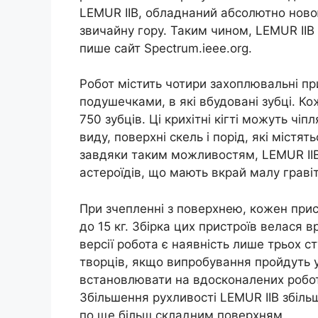
LEMUR IIB, обладнаний абсолютно новою
звичайну гору. Таким чином, LEMUR II
пише сайт Spectrum.ieee.org.
Робот містить чотири захоплювальні пр
подушечками, в які вбудовані зубці. К
750 зубців. Ці крихітні кігті можуть чіп
виду, поверхні скель і порід, які містят
завдяки таким можливостям, LEMUR IIB
астероїдів, що мають вкрай малу гравіта
При зчепленні з поверхнею, кожен при
до 15 кг. Збірка цих пристроїв велася 
версії робота є наявність лише трьох с
творців, якщо випробування пройдуть у
встановлювати на вдосконалених роботі
Збільшення рухливості LEMUR IIB збіль
по ще більш складним поверхням.