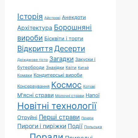
Історія
Анекдоти
Айстрові
Борошняні
Архітектура
вироби
Бісквіти і торти
Відкриття
Десерти
Загадки
Закуски і
Дріжджове тісто
бутерброди
Знахідки
Квіти
Китай
Кондитерські вироби
Комахи
Космос
Консервування
Котові
М'ясні страви
Напої
Молочні страви
Новітні технології
Перші страви
Отруйні
Печери
Пироги і пиріжки
Події
Польська
Поради