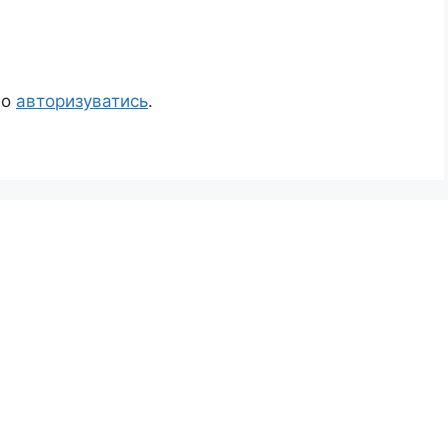
но
авторизуватись
.