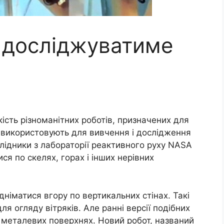
 досліджуватиме
кість різноманітних роботів, призначених для
в використовують для вивчення і дослідження
слідники з лабораторії реактивного руху NASA
ся по скелях, горах і інших нерівних
ідніматися вгору по вертикальних стінах. Такі
я огляду вітряків. Але ранні версії подібних
 металевих поверхнях. Новий робот, названий