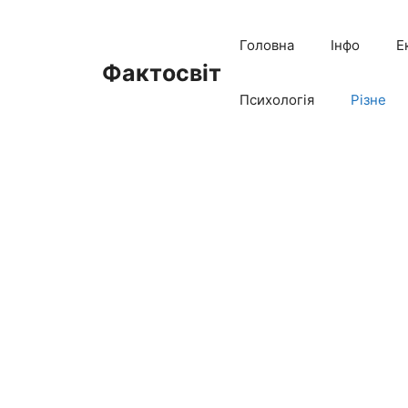
Перейти
до
Головна
Інфо
Е
вмісту
Фактосвіт
Психологія
Різне