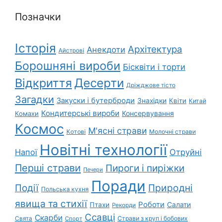
Позначки
Історія
Архітектура
Анекдоти
Айстрові
Борошняні вироби
Бісквіти і торти
Відкриття
Десерти
Дріжджове тісто
Загадки
Закуски і бутерброди
Знахідки
Квіти
Китай
Кондитерські вироби
Консервування
Комахи
Космос
М'ясні страви
Котові
Молочні страви
Новітні технології
Напої
Отруйні
Перші страви
Пироги і пиріжки
Печери
Поради
Події
Природні
Польська кухня
явища та стихії
Роботи
Салати
Птахи
Рекорди
Ссавці
Скарби
Свята
Страви з круп і бобових
Спорт