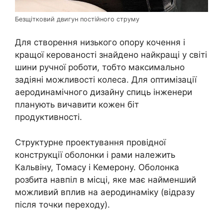
Безщітковий двигун постійного струму
Для створення низького опору кочення і
кращої керованості знайдено найкращі у світі
шини ручної роботи, тобто максимально
задіяні можливості колеса. Для оптимізації
аеродинамічного дизайну спиць інженери
планують вичавити кожен біт
продуктивності.
Структурне проектування провідної
конструкції оболонки і рами належить
Кальвіну, Томасу і Кемерону. Оболонка
розбита навпіл в місці, яке має найменший
можливий вплив на аеродинаміку (відразу
після точки переходу).