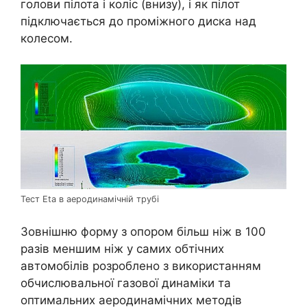
голови пілота і коліс (внизу), і як пілот
підключається до проміжного диска над
колесом.
Тест Eta в аеродинамічній трубі
Зовнішню форму з опором більш ніж в 100
разів меншим ніж у самих обтічних
автомобілів розроблено з використанням
обчислювальної газової динаміки та
оптимальних аеродинамічних методів