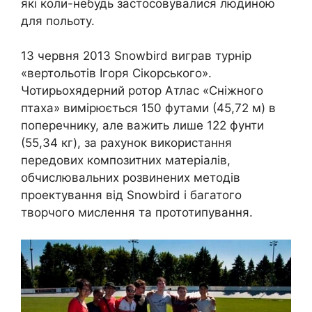
які коли-небудь застосовувалися людиною
для польоту.
13 червня 2013 Snowbird виграв турнір
«вертольотів Ігоря Сікорського».
Чотирьохядерний ротор Атлас «Сніжного
птаха» вимірюється 150 футами (45,72 м) в
поперечнику, але важить лише 122 фунти
(55,34 кг), за рахунок використання
передових композитних матеріалів,
обчислювальних розвинених методів
проектування від Snowbird і багатого
творчого мислення та прототипування.