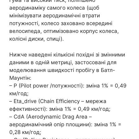
гума та високий тиск, поліпшено
аеродинаміку самого колеса (щоб
мінімізувати аеродинамічні втрати
потужності, колесо заховано всередині
велосипеда, оптимізовано корпус колеса,
колісні диски, спиці).
Нижче наведені кількісні похідні зі змінними
даними в одній метриці, застосовані для
моделювання швидкості пробігу в Батл-
Маунтін:
– Р (Pilot power /потужності): зміна 1% = 0,49
км/год;
– Eta_drive (Chain Efficiency – мережа
ефективності): зміна 1% = 0,49 км/год;
– CdA (Aerodynamic Drag Area –
аеродинамічний опір площини): зміна 1% =
0,28 км/год;