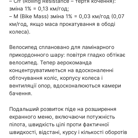
– Crr (Rolling Resistance – тертя кочення):
зміна 1% = 0,13 км/год;
– M (Bike Mass) зміна 1% = 0,03 км/год (0,07
км/год, якщо маса прокатування в ободі
колеса).
Велосипед сплановано для ламінарного
прикордонного шару: повітря гладко обтікає
велосипед. Тепер аерокоманда
концентруватиметься на вдосконаленні
обточування коліс, корпусу колеса і
вентиляції опор, вдосконалюються камери
бачення.
Подальший розвиток піде на розширення
екранного меню, включаючи потужність
пілота, швидкість цілі проти фактичної
швидкості, відстані, курсу і кількості оборотів