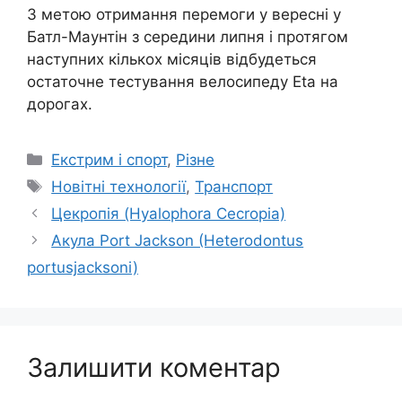
З метою отримання перемоги у вересні у
Батл-Маунтін з середини липня і протягом
наступних кількох місяців відбудеться
остаточне тестування велосипеду Eta на
дорогах.
Категорії
Екстрим і спорт
,
Різне
Позначки
Новітні технології
,
Транспорт
Цекропія (Hyalophora Cecropia)
Акула Port Jackson (Heterodontus
portusjacksoni)
Залишити коментар