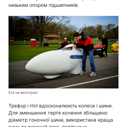
низьким опором підшипників.
Eta на велотрасі
Трефор і Ніл вдосконалюють колеса і шини.
Для зменшення тертя кочення збільшено
діаметр гоночної шини, використана краща