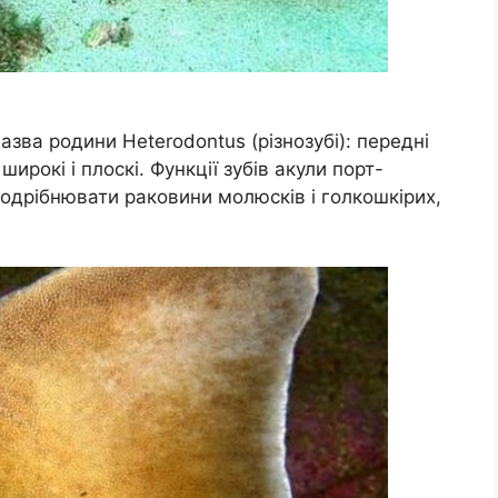
назва родини Heterodontus (різнозубі): передні
 широкі і плоскі. Функції зубів акули порт-
подрібнювати раковини молюсків і голкошкірих,