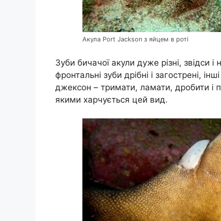
Акула Port Jackson з яйцем в роті
Зуби бичачої акули дуже різні, звідси і 
фронтальні зуби дрібні і загострені, інші
джексон – тримати, ламати, дробити і 
якими харчується цей вид.