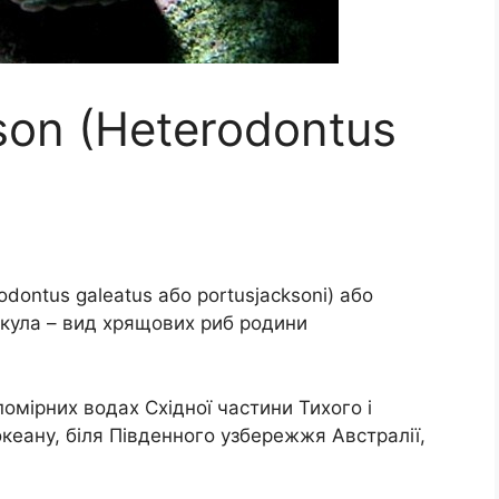
son (Heterodontus
ontus galeatus або portusjacksoni) або
кула – вид хрящових риб родини
мірних водах Східної частини Тихого і
океану, біля Південного узбережжя Австралії,