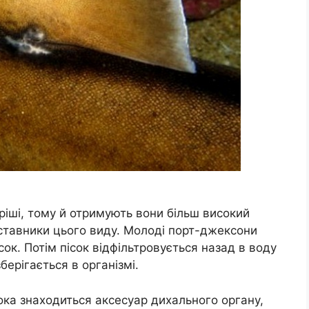
ріші, тому й отримують вони більш високий
дставники цього виду. Молоді порт-джексони
сок. Потім пісок відфільтровується назад в воду
берігається в організмі.
ока знаходиться аксесуар дихального органу,