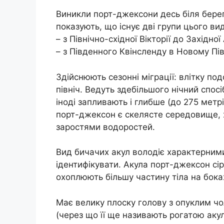
Виникли порт-джексони десь біля берег
показують, що існує дві групи цього вид
– з Північно-східної Вікторії до Західної
– з Південного Квінсленду в Новому Пі
Здійснюють сезонні міграції: влітку п
північ. Ведуть здебільшого нічний спос
іноді запливають і глибше (до 275 ме
порт-джексон є скелясте середовище, х
заростями водоростей.
Вид бичачих акул володіє характерними
ідентифікувати. Акула порт-джексон сі
охоплюють більшу частину тіла на боках
Має велику плоску голову з опуклим ч
(через що її ще називають рогатою акуло