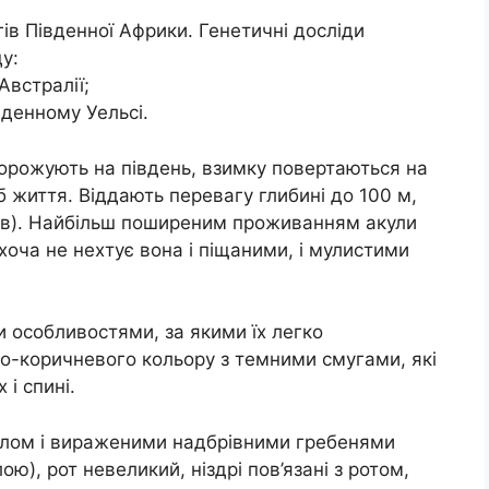
ів Південної Африки. Генетичні досліди
у:
 Австралії;
вденному Уельсі.
одорожують на південь, взимку повертаються на
іб життя. Віддають перевагу глибині до 100 м,
трів). Найбільш поширеним проживанням акули
оча не нехтує вона і піщаними, і мулистими
 особливостями, за якими їх легко
ро-коричневого кольору з темними смугами, які
 і спині.
олом і вираженими надбрівними гребенями
ю), рот невеликий, ніздрі пов’язані з ротом,