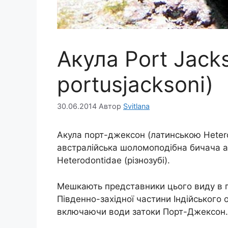
Акула Port Jack
portusjacksoni)
30.06.2014
Автор
Svitlana
Акула порт-джексон (латинською Heterod
австралійська шоломоподібна бичача а
Heterodontidae (різнозубі).
Мешкають представники цього виду в по
Південно-західної частини Індійського 
включаючи води затоки Порт-Джексон.