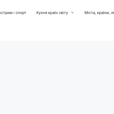
кстрим і спорт
Кухня країн світу
Міста, країни, 