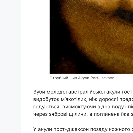
Отруйний шип Акули Port Jackson
Зуби молодої австралійської акули гост
видобуток м’якотілих, ніж дорослі пре
годуються, висмоктуючи з дна воду і пі
через зяброві щілини, а поглинена їжа з
У акули порт-джексон позаду кожного 