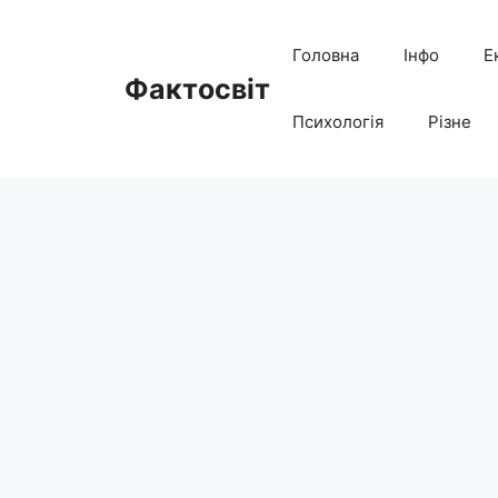
Перейти
до
Головна
Інфо
Е
вмісту
Фактосвіт
Психологія
Різне