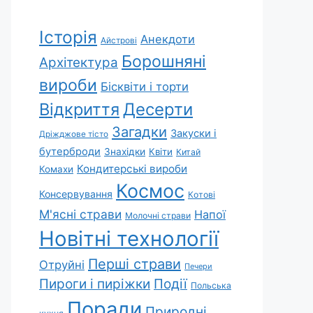
Історія
Анекдоти
Айстрові
Борошняні
Архітектура
вироби
Бісквіти і торти
Відкриття
Десерти
Загадки
Закуски і
Дріжджове тісто
бутерброди
Знахідки
Квіти
Китай
Кондитерські вироби
Комахи
Космос
Консервування
Котові
М'ясні страви
Напої
Молочні страви
Новітні технології
Перші страви
Отруйні
Печери
Пироги і пиріжки
Події
Польська
Поради
Природні