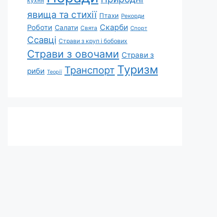
кухня
явища та стихії
Птахи
Рекорди
Скарби
Роботи
Салати
Свята
Спорт
Ссавці
Страви з круп і бобових
Страви з овочами
Страви з
Туризм
Транспорт
риби
Теорії