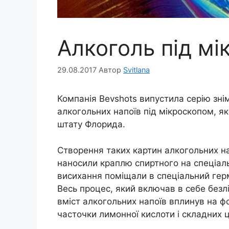
Алкоголь під м
29.08.2017
Автор
Svitlana
Компанія Bevshots випустила серію зні
алкогольних напоїв під мікроскопом, які
штату Флорида.
Створення таких картин алкогольних на
наносили краплю спиртного на спеціаль
висихання поміщали в спеціальний гер
Весь процес, який включав в себе безлі
вміст алкогольних напоїв вплинув на фор
часточки лимонної кислоти і складних ц