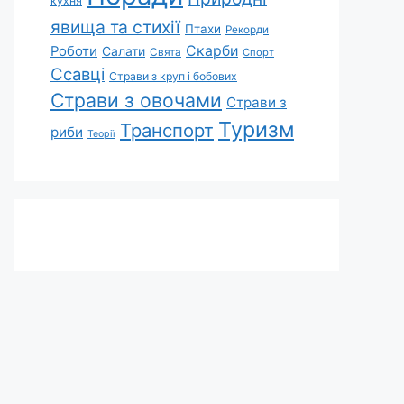
кухня
явища та стихії
Птахи
Рекорди
Скарби
Роботи
Салати
Свята
Спорт
Ссавці
Страви з круп і бобових
Страви з овочами
Страви з
Туризм
Транспорт
риби
Теорії