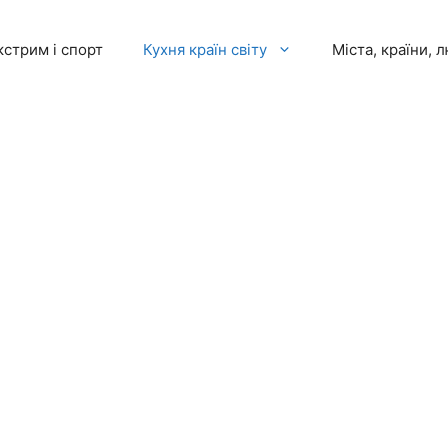
кстрим і спорт
Кухня країн світу
Міста, країни, 