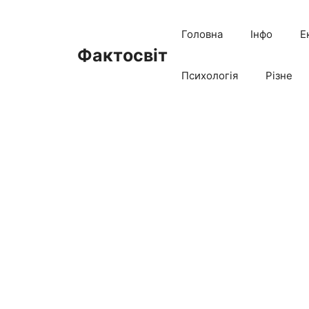
Перейти
до
Головна
Інфо
Е
вмісту
Фактосвіт
Психологія
Різне