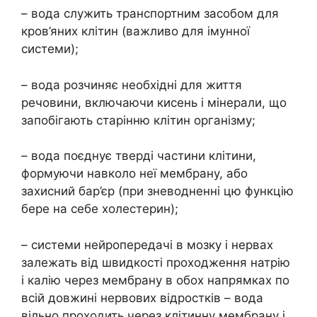
– вода служить транспортним засобом для
кров’яних клітин (важливо для імунної
системи);
– вода розчиняє необхідні для життя
речовини, включаючи кисень і мінерали, що
запобігають старінню клітин організму;
– вода поєднує тверді частини клітини,
формуючи навколо неї мембрану, або
захисний бар’єр (при зневодненні цю функцію
бере на себе холестерин);
– системи нейропередачі в мозку і нервах
залежать від швидкості проходження натрію
і калію через мембрану в обох напрямках по
всій довжині нервових відростків – вода
вільно проходить через клітинну мембрану і