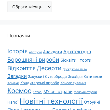
Архіви
Позначки
Історія
Архітектура
Анекдоти
Айстрові
Борошняні вироби
Бісквіти і торти
Відкриття
Десерти
Дріжджове тісто
Загадки
Закуски і бутерброди
Знахідки
Квіти
Китай
Кондитерські вироби
Консервування
Комахи
Космос
М'ясні страви
Котові
Молочні страви
Новітні технології
Напої
Отруйні
Перші страви