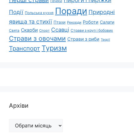
Пироги і пиріжки
Печери
Поради
Природні
Події
Польська кухня
явища та стихії
Роботи
Салати
Птахи
Рекорди
Ссавці
Скарби
Свята
Страви з круп і бобових
Спорт
Страви з овочами
Страви з риби
Теорії
Туризм
Транспорт
Архіви
Архіви