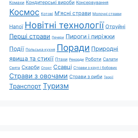
Кондитерські вироби
Консервування
Комахи
Космос
М'ясні страви
Котові
Молочні страви
Новітні технології
Напої
Отруйні
Перші страви
Пироги і пиріжки
Печери
Поради
Природні
Події
Польська кухня
явища та стихії
Роботи
Салати
Птахи
Рекорди
Ссавці
Скарби
Свята
Страви з круп і бобових
Спорт
Страви з овочами
Страви з риби
Теорії
Туризм
Транспорт