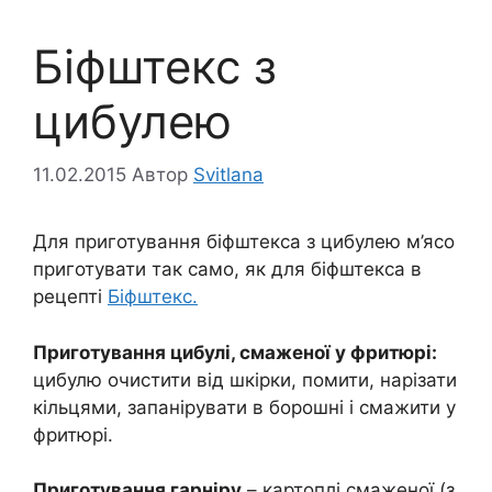
Біфштекс з
цибулею
11.02.2015
Автор
Svitlana
Для приготування біфштекса з цибулею м’ясо
приготувати так само, як для біфштекса в
рецепті
Біфштекс.
Приготування цибулі, смаженої у фритюрі:
цибулю очистити від шкірки, помити, нарізати
кільцями, запанірувати в борошні і смажити у
фритюрі.
Приготування гарніру
– картоплі смаженої (з