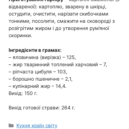
відвареної): картоплю, зварену в шкірці,
остудити, очистити, нарізати скибочками
тонкими, посолити, смажити на сковороді з
розігрітим жиром і до утворення рум’яної
скоринки.
Інгредієнти в грамах:
– яловичина (вирізка) – 125,
– жир тваринний топлений харчовий – 7,
– ріпчаста цибуля – 103,
– борошно пшеничне – 2,1,
– кулінарний жир – 14,4.
Вихід: 150 г.
Вихід готової страви: 264 г.
Категорії
Кухня країн світу