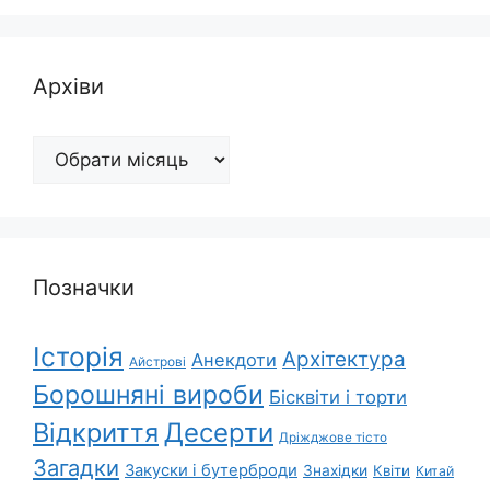
Архіви
Архіви
Позначки
Історія
Архітектура
Анекдоти
Айстрові
Борошняні вироби
Бісквіти і торти
Відкриття
Десерти
Дріжджове тісто
Загадки
Закуски і бутерброди
Знахідки
Квіти
Китай