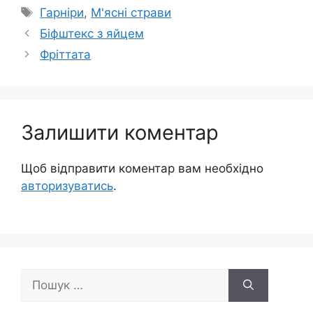
Позначки
Гарніри
,
М'ясні страви
Біфштекс з яйцем
Фріттата
Залишити коментар
Щоб відправити коментар вам необхідно
авторизуватись
.
Пошук: