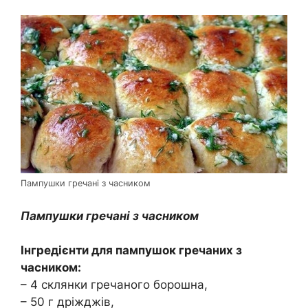
Пампушки гречані з часником
Пампушки гречані з часником
Інгредієнти для пампушок гречаних з
часником:
– 4 склянки гречаного борошна,
– 50 г дріжджів,