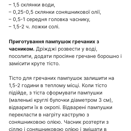
– 1,5 склянки води,
– 0,25-0,5 склянки соняшникової олії,
– 0,5-1 середня головка часнику,
– 1,5-2 ч. ложки солі.
Приготування пампушок гречаних з
часником.
Дріжджі розвести у воді,
посолити, додати просіяне гречане борошно і
замісити круте тісто.
Тісто для гречаних пампушок залишити на
1,5-2 години в теплому місці. Коли тісто
підійде, з тіста сформувати пампушки
(маленькі круглі булочки діаметром 3 см),
відварити їх в окропі. Відварені пампушки
перекласти в нагріту каструлю з
соняшниковою олією. Часник розтерти з
сіллю і соняшниковою олією і змішати в