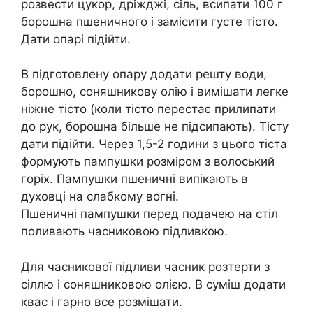
розвести цукор, дріжджі, сіль, всипати 100 г
борошна пшеничного і замісити густе тісто.
Дати опарі підійти.
В підготовлену опару додати решту води,
борошно, соняшникову олію і вимішати легке
ніжне тісто (коли тісто перестає прилипати
до рук, борошна більше не підсипають). Тісту
дати підійти. Через 1,5-2 години з цього тіста
формують пампушки розміром з волоський
горіх. Пампушки пшеничні випікають в
духовці на слабкому вогні.
Пшеничні пампушки перед подачею на стіл
поливають часниковою підливкою.
Для часникової підливи часник розтерти з
сіллю і соняшниковою олією. В суміш додати
квас і гарно все розмішати.