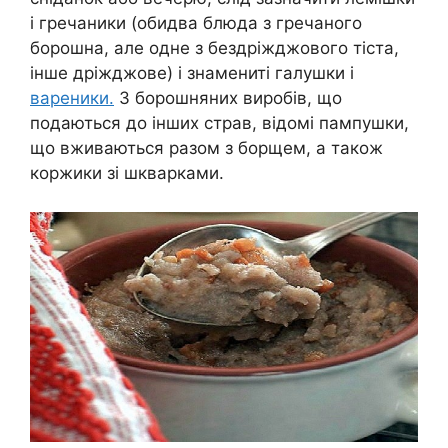
і гречаники (обидва блюда з гречаного
борошна, але одне з бездріжджового тіста,
інше дріжджове) і знамениті галушки і
вареники.
З борошняних виробів, що
подаються до інших страв, відомі пампушки,
що вживаються разом з борщем, а також
коржики зі шкварками.