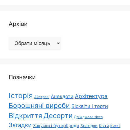
Архіви
Архіви
Позначки
Історія
Архітектура
Анекдоти
Айстрові
Борошняні вироби
Бісквіти і торти
Відкриття
Десерти
Дріжджове тісто
Загадки
Закуски і бутерброди
Знахідки
Квіти
Китай