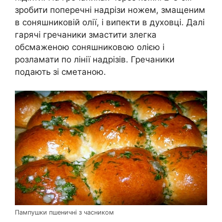
зробити поперечні надрізи ножем, змащеним
в соняшниковій олії, і випекти в духовці. Далі
гарячі гречаники змастити злегка
обсмаженою соняшниковою олією і
розламати по лінії надрізів. Гречаники
подають зі сметаною.
Пампушки пшеничні з часником