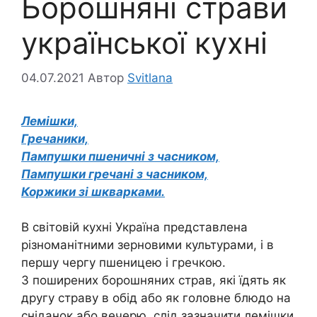
Борошняні страви
української кухні
04.07.2021
Автор
Svitlana
Лемішки,
Гречаники,
Пампушки пшеничні з часником,
Пампушки гречані з часником,
Коржики зі шкварками.
В світовій кухні Україна представлена
різноманітними зерновими культурами, і в
першу чергу пшеницею і гречкою.
З поширених борошняних страв, які їдять як
другу страву в обід або як головне блюдо на
сніданок або вечерю, слід зазначити лемішки