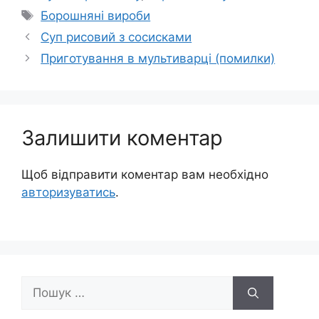
Позначки
Борошняні вироби
Суп рисовий з сосисками
Приготування в мультиварці (помилки)
Залишити коментар
Щоб відправити коментар вам необхідно
авторизуватись
.
Пошук: