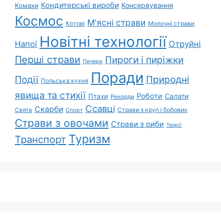
Кондитерські вироби
Консервування
Комахи
Космос
М'ясні страви
Котові
Молочні страви
Новітні технології
Напої
Отруйні
Перші страви
Пироги і пиріжки
Печери
Поради
Природні
Події
Польська кухня
явища та стихії
Роботи
Салати
Птахи
Рекорди
Ссавці
Скарби
Свята
Страви з круп і бобових
Спорт
Страви з овочами
Страви з риби
Теорії
Туризм
Транспорт