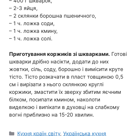
– 400 г шкварок,
– 2-3 яйця,
– 2 склянки борошна пшеничного,
– 1 ч. ложка соди,
– 1 ч. ложка кмину,
– 1 ч. ложка солі.
Приготування коржиків зі шкварками.
Готові
шкварки дрібно насікти, додати до них
жовтки, сіль, соду, борошно і вимісити круте
тісто. Тісто розкачати в пласт товщиною 0,5
см і вирізати з нього склянкою круглі
коржики, змастити їх зверху збитим яєчним
білком, посипати кмином, наколоти
виделкою і випікати в духовці на слабкому
вогні приблизно на 15-20 хвилин.
Категорії
Кухня країн світу
,
Українська кухня