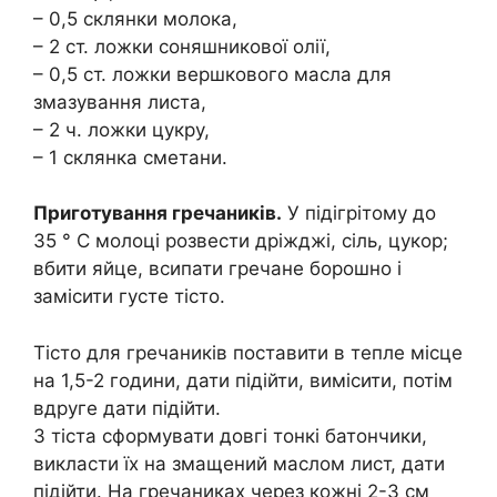
– 0,5 склянки молока,
– 2 ст. ложки соняшникової олії,
– 0,5 ст. ложки вершкового масла для
змазування листа,
– 2 ч. ложки цукру,
– 1 склянка сметани.
Приготування гречаників.
У підігрітому до
35 ° C молоці розвести дріжджі, сіль, цукор;
вбити яйце, всипати гречане борошно і
замісити густе тісто.
Тісто для гречаників поставити в тепле місце
на 1,5-2 години, дати підійти, вимісити, потім
вдруге дати підійти.
З тіста сформувати довгі тонкі батончики,
викласти їх на змащений маслом лист, дати
підійти. На гречаниках через кожні 2-3 см