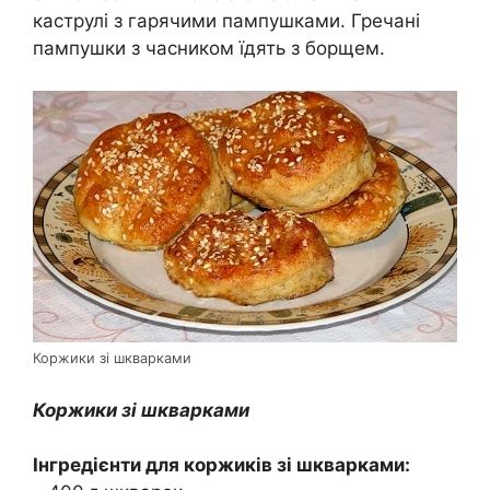
каструлі з гарячими пампушками. Гречані
пампушки з часником їдять з борщем.
Коржики зі шкварками
Коржики зі шкварками
Інгредієнти для коржиків зі шкварками: