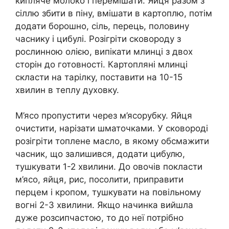
кипляче молоко і перемішати. Яйця разом з
сіллю збити в піну, вмішати в картоплю, потім
додати борошно, сіль, перець, половину
часнику і цибулі. Розігріти сковороду з
рослинною олією, випікати млинці з двох
сторін до готовності. Картопляні млинці
скласти на тарілку, поставити на 10-15
хвилин в теплу духовку.
М’ясо пропустити через м’ясорубку. Яйця
очистити, нарізати шматочками. У сковороді
розігріти топлене масло, в якому обсмажити
часник, що залишився, додати цибулю,
тушкувати 1-2 хвилини. До овочів покласти
м’ясо, яйця, рис, посолити, приправити
перцем і кропом, тушкувати на повільному
вогні 2-3 хвилини. Якщо начинка вийшла
дуже розсипчастою, то до неї потрібно