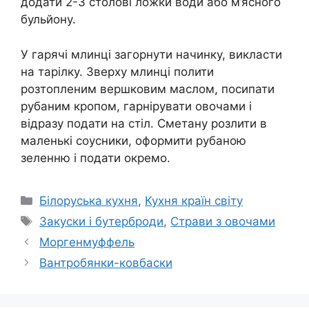
додати 2-3 столові ложки води або м’ясного
бульйону.
У гарячі млинці загорнути начинку, викласти
на тарілку. Зверху млинці полити
розтопленим вершковим маслом, посипати
рубаним кропом, гарнірувати овочами і
відразу подати на стіл. Сметану розлити в
маленькі соусники, оформити рубаною
зеленню і подати окремо.
Категорії
Білоруська кухня
,
Кухня країн світу
Позначки
Закуски і бутерброди
,
Страви з овочами
Моргенмуффель
Вантробянки-ковбаски