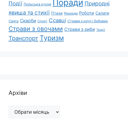
Поради
Природні
Події
Польська кухня
явища та стихії
Роботи
Салати
Птахи
Рекорди
Ссавці
Скарби
Свята
Страви з круп і бобових
Спорт
Страви з овочами
Страви з риби
Теорії
Туризм
Транспорт
Архіви
Архіви