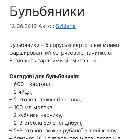
Бульбяники
12.06.2019
Автор
Svitlana
Бульбяники – білоруські картопляні млинці
фаршировані м’ясо-рисовою начинкою.
Вживають гарячими зі сметаною.
Складові для бульбяників:
– 600 г картоплі,
– 2 яйця,
– 2 столові ложки борошна,
– 100 мл молока,
– 2 зубчики часнику,
– 2-3 стебла зеленої цибулі,
– 2-3 столові ложки рубаної зелені кропу,
– близько 300 г звареного м’яса (телятина