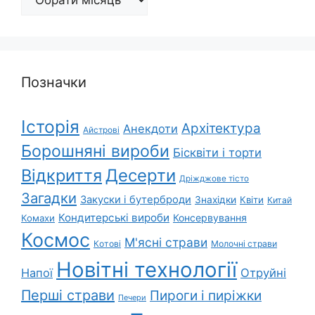
Позначки
Історія
Архітектура
Анекдоти
Айстрові
Борошняні вироби
Бісквіти і торти
Відкриття
Десерти
Дріжджове тісто
Загадки
Закуски і бутерброди
Знахідки
Квіти
Китай
Кондитерські вироби
Консервування
Комахи
Космос
М'ясні страви
Котові
Молочні страви
Новітні технології
Напої
Отруйні
Перші страви
Пироги і пиріжки
Печери