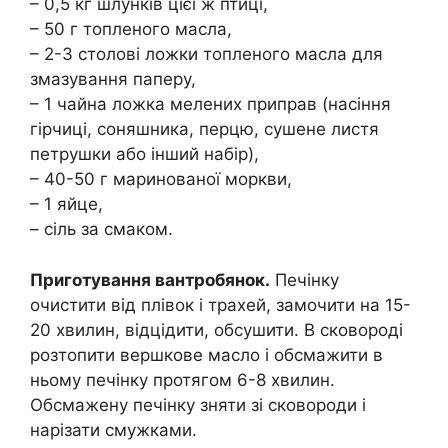
– 0,5 кг шлунків цієї ж птиці,
– 50 г топленого масла,
– 2-3 столові ложки топленого масла для
змазування паперу,
– 1 чайна ложка мелених приправ (насіння
гірчиці, соняшника, перцю, сушене листя
петрушки або інший набір),
– 40-50 г маринованої моркви,
– 1 яйце,
– сіль за смаком.
Приготування вантробянок.
Печінку
очистити від плівок і трахей, замочити на 15-
20 хвилин, відцідити, обсушити. В сковороді
розтопити вершкове масло і обсмажити в
ньому печінку протягом 6-8 хвилин.
Обсмажену печінку зняти зі сковороди і
нарізати смужками.