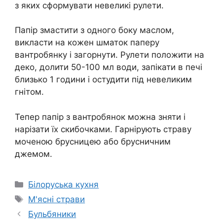
з яких сформувати невеликі рулети.
Папір змастити з одного боку маслом,
викласти на кожен шматок паперу
вантробянку і загорнути. Рулети положити на
деко, долити 50-100 мл води, запікати в печі
близько 1 години і остудити під невеликим
гнітом.
Тепер папір з вантробянок можна зняти і
нарізати їх скибочками. Гарнірують страву
моченою брусницею або брусничним
джемом.
Категорії
Білоруська кухня
Позначки
М'ясні страви
Бульбяники