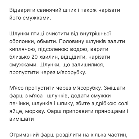
Відварити свинячий шпик і також нарізати
його смужками.
Шлунки птиці очистити від внутрішньої
оболонки, обмити. Половину шлунків залити
киплячою, підсоленою водою, варити
близько 20 хвилин, відцідити, нарізати
смужками. Шлунки, що залишилися,
пропустити через м’ясорубку.
М’ясо пропустити через м’ясорубку. Змішати
фарш з м’яса і шлунків, додати смужки
печінки, шлунків і шпику, збите з дрібкою солі
яйце, моркву. Фарш приправити прянощами і
вимішати
Отриманий фарш розділити на кілька частин,