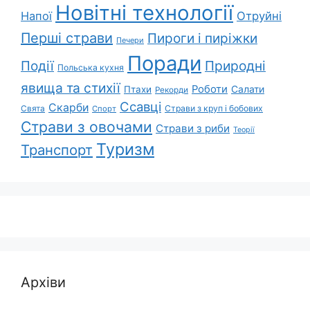
Новітні технології
Напої
Отруйні
Перші страви
Пироги і пиріжки
Печери
Поради
Природні
Події
Польська кухня
явища та стихії
Роботи
Салати
Птахи
Рекорди
Ссавці
Скарби
Свята
Страви з круп і бобових
Спорт
Страви з овочами
Страви з риби
Теорії
Туризм
Транспорт
Архіви