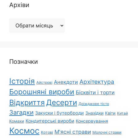
Архіви
Архіви
Позначки
Історія
Архітектура
Анекдоти
Айстрові
Борошняні вироби
Бісквіти і торти
Відкриття
Десерти
Дріжджове тісто
Загадки
Закуски і бутерброди
Знахідки
Квіти
Китай
Кондитерські вироби
Консервування
Комахи
Космос
М'ясні страви
Котові
Молочні страви