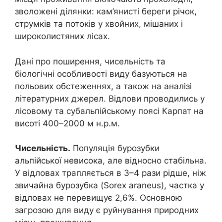
зволожені ділянки: кам’янисті береги річок,
струмків та потоків у хвойних, мішаних і
широколистяних лісах.
Дані про поширення, чисельність та
біологічні особливості виду базуються на
польових обстеженнях, а також на аналізі
літературних джерел. Відлови проводились у
лісовому та субальпійському поясі Карпат на
висоті 400–2000 м н.р.м.
Чисельність.
Популяція бурозубки
альпійської невисока, але відносно стабільна.
У відловах трапляється в 3–4 рази рідше, ніж
звичайна бурозубка (Sorex araneus), частка у
відловах не перевищує 2,6%. Основною
загрозою для виду є руйнування природних