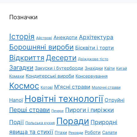
Позначки
Історія
Архітектура
Анекдоти
Айстрові
Борошняні вироби
Бісквіти і торти
Відкриття
Десерти
Дріжджове тісто
Загадки
Закуски і бутерброди
Знахідки
Квіти
Китай
Кондитерські вироби
Консервування
Комахи
Космос
М'ясні страви
Котові
Молочні страви
Новітні технології
Напої
Отруйні
Перші страви
Пироги і пиріжки
Печери
Поради
Природні
Події
Польська кухня
явища та стихії
Роботи
Салати
Птахи
Рекорди