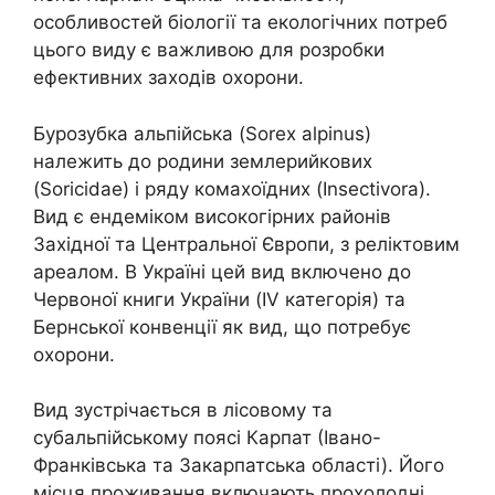
особливостей біології та екологічних потреб
цього виду є важливою для розробки
ефективних заходів охорони.
Бурозубка альпійська (Sorex alpinus)
належить до родини землерийкових
(Soricidae) і ряду комахоїдних (Insectivora).
Вид є ендеміком високогірних районів
Західної та Центральної Європи, з реліктовим
ареалом. В Україні цей вид включено до
Червоної книги України (IV категорія) та
Бернської конвенції як вид, що потребує
охорони.
Вид зустрічається в лісовому та
субальпійському поясі Карпат (Івано-
Франківська та Закарпатська області). Його
місця проживання включають прохолодні,