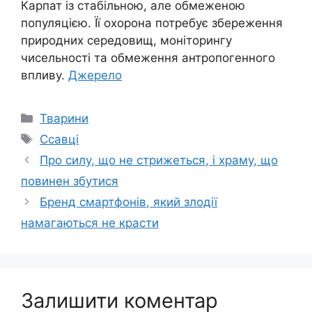
Карпат із стабільною, але обмеженою
популяцією. Її охорона потребує збереження
природних середовищ, моніторингу
чисельності та обмеження антропогенного
впливу.
Джерело
Категорії
Тварини
Позначки
Ссавці
Про силу, що не стрижеться, і храму, що
повинен збутися
Бренд смартфонів, який злодії
намагаються не красти
Залишити коментар