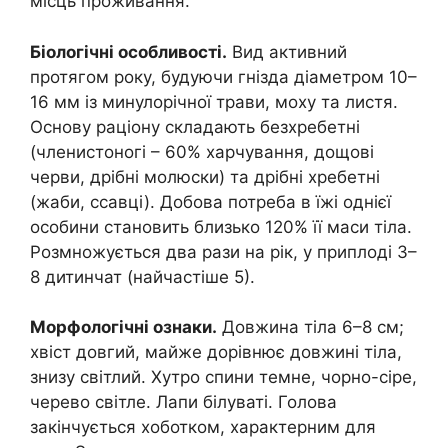
місць проживання.
Біологічні особливості.
Вид активний
протягом року, будуючи гнізда діаметром 10–
16 мм із минулорічної трави, моху та листя.
Основу раціону складають безхребетні
(членистоногі – 60% харчування, дощові
черви, дрібні молюски) та дрібні хребетні
(жаби, ссавці). Добова потреба в їжі однієї
особини становить близько 120% її маси тіла.
Розмножується два рази на рік, у приплоді 3–
8 дитинчат (найчастіше 5).
Морфологічні ознаки.
Довжина тіла 6–8 см;
хвіст довгий, майже дорівнює довжині тіла,
знизу світлий. Хутро спини темне, чорно-сіре,
черево світле. Лапи білуваті. Голова
закінчується хоботком, характерним для