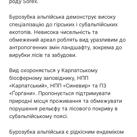
роду Sorex.
Бурозубка альпійська демонструє високу
спеціалізацію до гірських і субальпійських
екотопів. Невисока чисельність та
обмежений ареал роблять вид уразливим до
антропогенних змін ландшафту, зокрема до
вирубки лісів та забудови.
Вид охороняється у Карпатському
біосферному заповіднику, НПП
«Карпатський», НПП «Синевир» та ПЗ
«Ґорґани». Пропонується підтримувати
природні місця проживання та обмежувати
порушення рельєфу та лісового покриву в
субальпійському поясі.
Бурозубка альпійська є рідкісним ендеміком