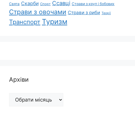
Ссавці
Скарби
Свята
Страви з круп і бобових
Спорт
Страви з овочами
Страви з риби
Теорії
Туризм
Транспорт
Архіви
Архіви