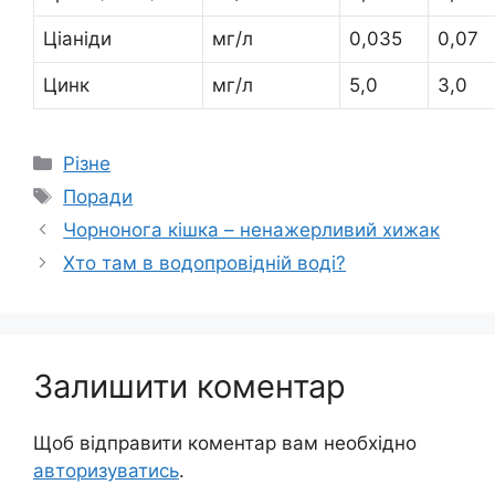
Ціаніди
мг/л
0,035
0,07
Цинк
мг/л
5,0
3,0
Категорії
Різне
Позначки
Поради
Чорнонога кішка – ненажерливий хижак
Хто там в водопровідній воді?
Залишити коментар
Щоб відправити коментар вам необхідно
авторизуватись
.