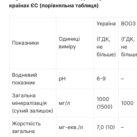
країнах ЄС (порівняльна таблиця)
Україна
ВООЗ
Одиниці
(ГДК,
(ГДК,
Показники
виміру
не
не
більше)
більш
Водневий
pH
6-9
–
показник
Загальна
1000
мінералізація
мг/л
1000
(1500)
(сухий залишок)
Жорсткість
мг-екв./л
7,0 (10)
–
загальна