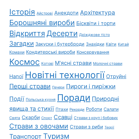
Історія
Архітектура
Анекдоти
Айстрові
Борошняні вироби
Бісквіти і торти
Відкриття
Десерти
Дріжджове тісто
Загадки
Закуски і бутерброди
Знахідки
Квіти
Китай
Кондитерські вироби
Консервування
Комахи
Космос
М'ясні страви
Котові
Молочні страви
Новітні технології
Напої
Отруйні
Перші страви
Пироги і пиріжки
Печери
Поради
Природні
Події
Польська кухня
явища та стихії
Роботи
Салати
Птахи
Рекорди
Ссавці
Скарби
Свята
Страви з круп і бобових
Спорт
Страви з овочами
Страви з риби
Теорії
Туризм
Транспорт