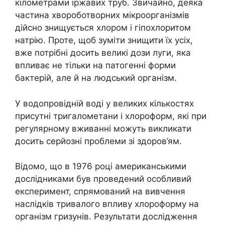
кілометрами іржавих труб. Звичайно, деяка
частина хвороботворних мікроорганізмів
дійсно знищується хлором і гіпохлоритом
натрію. Проте, щоб зуміти знищити їх усіх,
вже потрібні досить великі дози луги, яка
впливає не тільки на патогенні форми
бактерій, але й на людський організм.
У водопровідній воді у великих кількостях
присутні тригалометани і хлороформ, які при
регулярному вживанні можуть викликати
досить серйозні проблеми зі здоров’ям.
Відомо, що в 1976 році американськими
дослідниками був проведений особливий
експеримент, спрямований на вивчення
наслідків тривалого впливу хлороформу на
організм гризунів. Результати дослідження