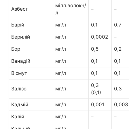
мілл.волокн/
Азбест
–
–
л
Барій
мг/л
0,1
0,7
Берилій
мг/л
0,0002
–
Бор
мг/л
0,5
0,2
Ванадій
мг/л
0,1
0,1
Вісмут
мг/л
0,1
0,1
0,3
Залізо
мг/л
0,3
(0,1)
Кадмій
мг/л
0,001
0,003
Калій
мг/л
–
–
Кальцій
мг/л
–
–