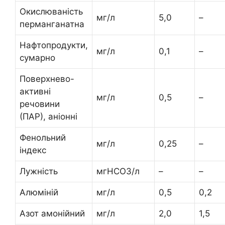
Окислюваність
мг/л
5,0
–
перманганатна
Нафтопродукти,
мг/л
0,1
–
сумарно
Поверхнево-
активні
мг/л
0,5
–
речовини
(ПАР), аніонні
Фенольний
мг/л
0,25
–
індекс
Лужність
мгНСО3/л
–
–
Алюміній
мг/л
0,5
0,2
Азот амонійний
мг/л
2,0
1,5