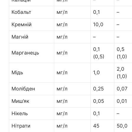
Кобальт
мг/л
0,1
–
Кремній
мг/л
10,0
–
Магній
мг/л
–
–
0,1
0,5
Марганець
мг/л
(0,5)
(1,0)
2,0
Мідь
мг/л
1,0
(1,0)
Молібден
мг/л
0,25
0,07
Миш’як
мг/л
0,05
0,01
Нікель
мг/л
0,1
–
Нітрати
мг/л
45
50,0