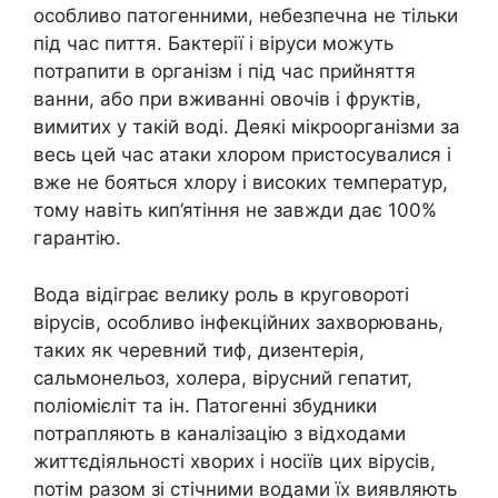
особливо патогенними, небезпечна не тільки
під час пиття. Бактерії і віруси можуть
потрапити в організм і під час прийняття
ванни, або при вживанні овочів і фруктів,
вимитих у такій воді. Деякі мікроорганізми за
весь цей час атаки хлором пристосувалися і
вже не бояться хлору і високих температур,
тому навіть кип’ятіння не завжди дає 100%
гарантію.
Вода відіграє велику роль в круговороті
вірусів, особливо інфекційних захворювань,
таких як черевний тиф, дизентерія,
сальмонельоз, холера, вірусний гепатит,
поліомієліт та ін. Патогенні збудники
потрапляють в каналізацію з відходами
життєдіяльності хворих і носіїв цих вірусів,
потім разом зі стічними водами їх виявляють