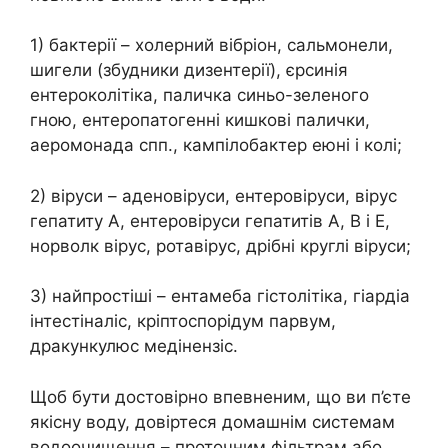
1) бактерії – холерний вібріон, сальмонели,
шигели (збудники дизентерії), єрсинія
ентероколітіка, паличка синьо-зеленого
гною, ентеропатогенні кишкові палички,
аеромонада спп., кампілобактер еюні і колі;
2) віруси – аденовіруси, ентеровіруси, вірус
гепатиту А, ентеровіруси гепатитів А, В і Е,
норволк вірус, ротавірус, дрібні круглі віруси;
3) найпростіші – ентамеба гістолітіка, гіардіа
інтестіналіс, кріптоспорідум парвум,
дракункулюс медінензіс.
Щоб бути достовірно впевненим, що ви п’єте
якісну воду, довіртеся домашнім системам
водоочищення – проточним фільтрам або