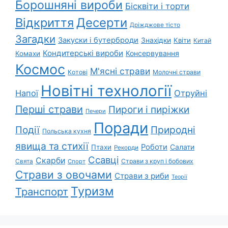
Борошняні вироби
Бісквіти і торти
Відкриття
Десерти
Дріжджове тісто
Загадки
Закуски і бутерброди
Знахідки
Квіти
Китай
Кондитерські вироби
Консервування
Комахи
Космос
М'ясні страви
Котові
Молочні страви
Новітні технології
Напої
Отруйні
Перші страви
Пироги і пиріжки
Печери
Поради
Природні
Події
Польська кухня
явища та стихії
Роботи
Салати
Птахи
Рекорди
Ссавці
Скарби
Свята
Страви з круп і бобових
Спорт
Страви з овочами
Страви з риби
Теорії
Туризм
Транспорт