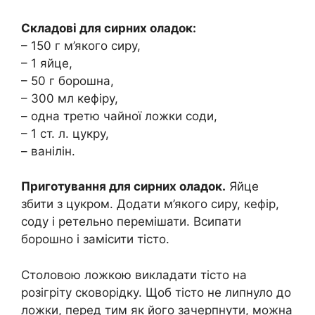
Складові для сирних оладок:
– 150 г м’якого сиру,
– 1 яйце,
– 50 г борошна,
– 300 мл кефіру,
– одна третю чайної ложки соди,
– 1 ст. л. цукру,
– ванілін.
Приготування для сирних оладок.
Яйце
збити з цукром. Додати м’якого сиру, кефір,
соду і ретельно перемішати. Всипати
борошно і замісити тісто.
Столовою ложкою викладати тісто на
розігріту сковорідку. Щоб тісто не липнуло до
ложки, перед тим як його зачерпнути, можна