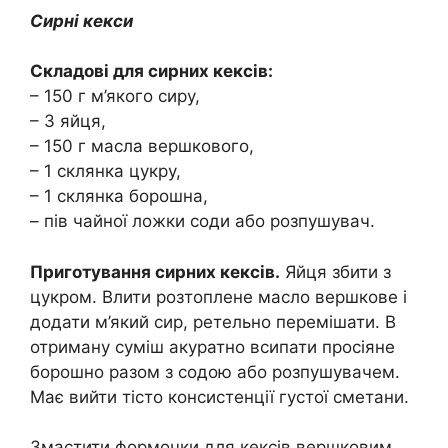
Сирні кекси
Складові для сирних кексів:
– 150 г м’якого сиру,
– 3 яйця,
– 150 г масла вершкового,
– 1 склянка цукру,
– 1 склянка борошна,
– пів чайної ложки соди або розпушувач.
Приготування сирних кексів.
Яйця збити з
цукром. Влити розтоплене масло вершкове і
додати м’який сир, ретельно перемішати. В
отриману суміш акуратно всипати просіяне
борошно разом з содою або розпушувачем.
Має вийти тісто консистенції густої сметани.
Змастити формочки для кексів вершковим