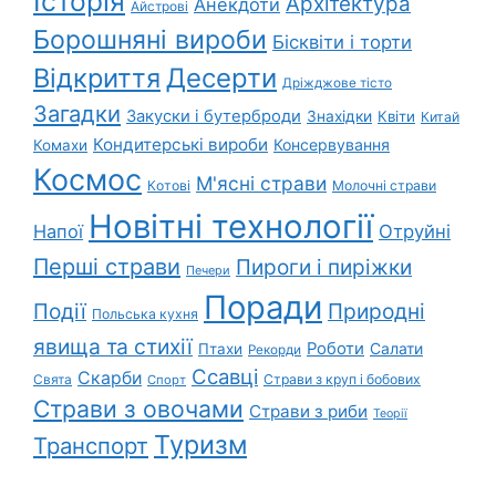
Історія
Архітектура
Анекдоти
Айстрові
Борошняні вироби
Бісквіти і торти
Відкриття
Десерти
Дріжджове тісто
Загадки
Закуски і бутерброди
Знахідки
Квіти
Китай
Кондитерські вироби
Консервування
Комахи
Космос
М'ясні страви
Котові
Молочні страви
Новітні технології
Напої
Отруйні
Перші страви
Пироги і пиріжки
Печери
Поради
Природні
Події
Польська кухня
явища та стихії
Роботи
Салати
Птахи
Рекорди
Ссавці
Скарби
Свята
Страви з круп і бобових
Спорт
Страви з овочами
Страви з риби
Теорії
Туризм
Транспорт