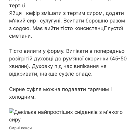
тертці.
Яйця і кефір змішати з тертим сиром, додати
м’який сир і сулугуні. Всипати борошно разом
з содою. Має вийти тісто консистенції густої
сметани.
Тісто вилити у форму. Випікати в попередньо
розігрітій духовці до рум’яної скоринки (45-50
хвилин). Духовку під час випікання не
відкривати, інакше суфле опаде.
Сирне суфле можна подавати гарячим і
холодним.
Сирні кекси