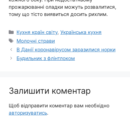
прожарюванні оладки можуть розвалитися,
тому що тісто виявиться досить рихлим.
Категорії
Кухня країн світу
,
Українська кухня
Позначки
Молочні страви
В Данії коронавірусом заразилися норки
Будильник з флінтлоком
Залишити коментар
Щоб відправити коментар вам необхідно
авторизуватись
.