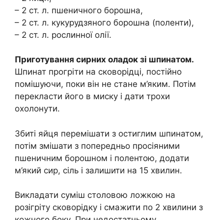
– 2 ст. л. пшеничного борошна,
– 2 ст. л. кукурудзяного борошна (поленти),
– 2 ст. л. рослинної олії.
Приготування сирних оладок зі шпинатом.
Шпинат прогріти на сковорідці, постійно
помішуючи, поки він не стане м’яким. Потім
перекласти його в миску і дати трохи
охолонути.
Збиті яйця перемішати з остиглим шпинатом,
потім змішати з попередньо просіяними
пшеничним борошном і полентою, додати
м’який сир, сіль і залишити на 15 хвилин.
Викладати суміш столовою ложкою на
розігріту сковорідку і смажити по 2 хвилини з
кожного боку. При недостатньому