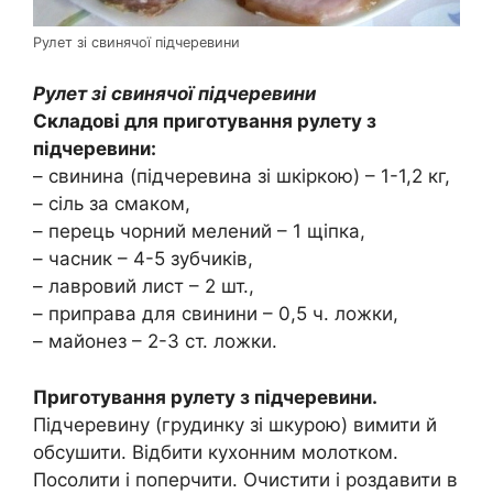
Рулет зі свинячої підчеревини
Рулет зі свинячої підчеревини
Складові для приготування рулету з
підчеревини:
– свинина (підчеревина зі шкіркою) – 1-1,2 кг,
– сіль за смаком,
– перець чорний мелений – 1 щіпка,
– часник – 4-5 зубчиків,
– лавровий лист – 2 шт.,
– приправа для свинини – 0,5 ч. ложки,
– майонез – 2-3 ст. ложки.
Приготування рулету з підчеревини.
Підчеревину (грудинку зі шкурою) вимити й
обсушити. Відбити кухонним молотком.
Посолити і поперчити. Очистити і роздавити в