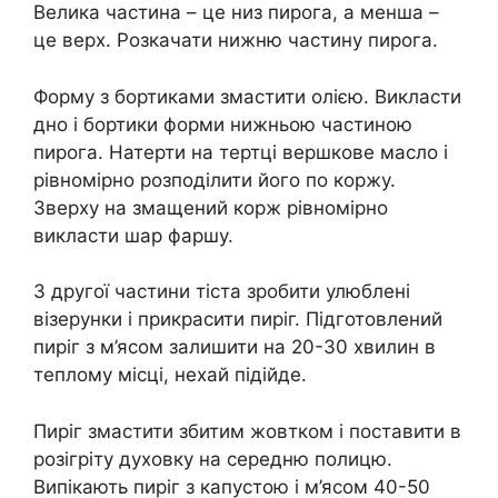
Велика частина – це низ пирога, а менша –
це верх. Розкачати нижню частину пирога.
Форму з бортиками змастити олією. Викласти
дно і бортики форми нижньою частиною
пирога. Натерти на тертці вершкове масло і
рівномірно розподілити його по коржу.
Зверху на змащений корж рівномірно
викласти шар фаршу.
З другої частини тіста зробити улюблені
візерунки і прикрасити пиріг. Підготовлений
пиріг з м’ясом залишити на 20-30 хвилин в
теплому місці, нехай підійде.
Пиріг змастити збитим жовтком і поставити в
розігріту духовку на середню полицю.
Випікають пиріг з капустою і м’ясом 40-50