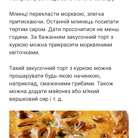
Млинці перекласти морквою, злегка
притискаючи. Останній млинець посипати
тертим сиром. Дати просочитися не менш
години. За бажанням закусочний торт з
куркою можна прикрасити морквяними
квіточками.
Такий закусочний торт з куркою можна
прошарувати будь-якою начинкою,
наприклад, смаженими грибами. Також
можна додати майонез або м’який
вершковий сир і т. д.