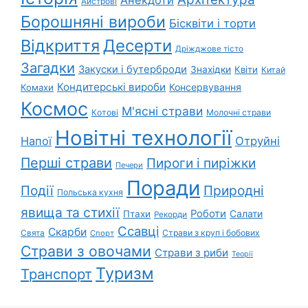
Анекдоти
Айстрові
Борошняні вироби
Бісквіти і торти
Відкриття
Десерти
Дріжджове тісто
Загадки
Закуски і бутерброди
Знахідки
Квіти
Китай
Кондитерські вироби
Консервування
Комахи
Космос
М'ясні страви
Котові
Молочні страви
Новітні технології
Напої
Отруйні
Перші страви
Пироги і пиріжки
Печери
Поради
Природні
Події
Польська кухня
явища та стихії
Роботи
Салати
Птахи
Рекорди
Ссавці
Скарби
Свята
Страви з круп і бобових
Спорт
Страви з овочами
Страви з риби
Теорії
Туризм
Транспорт