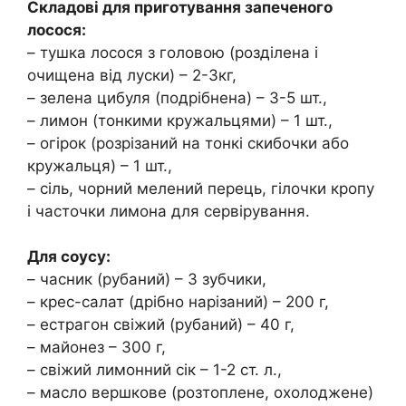
Складові для приготування запеченого
лосося:
– тушка лосося з головою (розділена і
очищена від луски) – 2-3кг,
– зелена цибуля (подрібнена) – 3-5 шт.,
– лимон (тонкими кружальцями) – 1 шт.,
– огірок (розрізаний на тонкі скибочки або
кружальця) – 1 шт.,
– сіль, чорний мелений перець, гілочки кропу
і часточки лимона для сервірування.
Для соусу:
– часник (рубаний) – 3 зубчики,
– крес-салат (дрібно нарізаний) – 200 г,
– естрагон свіжий (рубаний) – 40 г,
– майонез – 300 г,
– свіжий лимонний сік – 1-2 ст. л.,
– масло вершкове (розтоплене, охолоджене)