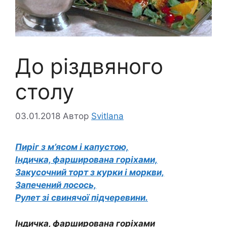
До різдвяного
столу
03.01.2018
Автор
Svitlana
Пиріг з м’ясом і капустою,
Індичка, фарширована горіхами,
Закусочний торт з курки і моркви,
Запечений лосось,
Рулет зі свинячої підчеревини.
Індичка, фарширована горіхами