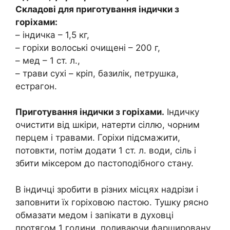
Складові для приготування індички з
горіхами:
– індичка – 1,5 кг,
– горіхи волоські очищені – 200 г,
– мед – 1 ст. л.,
– трави сухі – кріп, базилік, петрушка,
естрагон.
Приготування індички з горіхами.
Індичку
очистити від шкіри, натерти сіллю, чорним
перцем і травами. Горіхи підсмажити,
потовкти, потім додати 1 ст. л. води, сіль і
збити міксером до пастоподібного стану.
В індичці зробити в різних місцях надрізи і
заповнити їх горіховою пастою. Тушку рясно
обмазати медом і запікати в духовці
протягом 1 години, поливаючи фаршировану