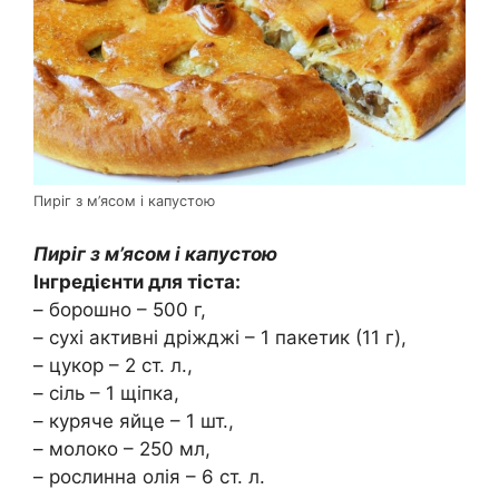
Пиріг з м’ясом і капустою
Пиріг з м’ясом і капустою
Інгредієнти для тіста:
– борошно – 500 г,
– сухі активні дріжджі – 1 пакетик (11 г),
– цукор – 2 ст. л.,
– сіль – 1 щіпка,
– куряче яйце – 1 шт.,
– молоко – 250 мл,
– рослинна олія – 6 ст. л.