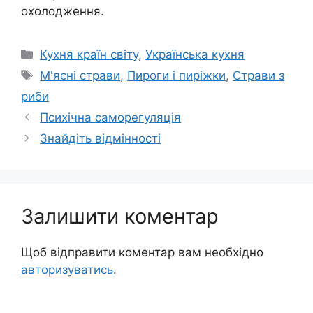
охолодження.
Категорії
Кухня країн світу
,
Українська кухня
Позначки
М'ясні страви
,
Пироги і пиріжки
,
Страви з
риби
Психічна саморегуляція
Знайдіть відмінності
Залишити коментар
Щоб відправити коментар вам необхідно
авторизуватись
.