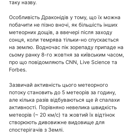
таку назву.
Особливість Драконідів у тому, що їх можна
побачити не пізно вночі, як більшість інших
метеорних дощів, а ввечері після заходу
сонця, коли темрява тільки-но спускається
на землю. Водночас пік зорепаду припаде на
сьому ранку 8-го жовтня за київським часом,
про що повідомляють CNN, Live Science та
Forbes.
Зазвичай активність цього метеорного
потоку становить до 5 метеорів за годину,
але кілька разів відбуваються ще й спалахи
активності. Порівняно невелика швидкість
метеорів (~ 20 км/с) та жовтий їх відтінок
створюють дивовижне видовище для
спостерігачів з Землі.