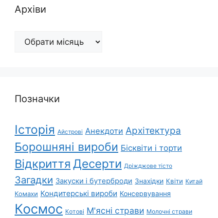
Архіви
Архіви
Позначки
Історія
Архітектура
Анекдоти
Айстрові
Борошняні вироби
Бісквіти і торти
Відкриття
Десерти
Дріжджове тісто
Загадки
Закуски і бутерброди
Знахідки
Квіти
Китай
Кондитерські вироби
Консервування
Комахи
Космос
М'ясні страви
Котові
Молочні страви