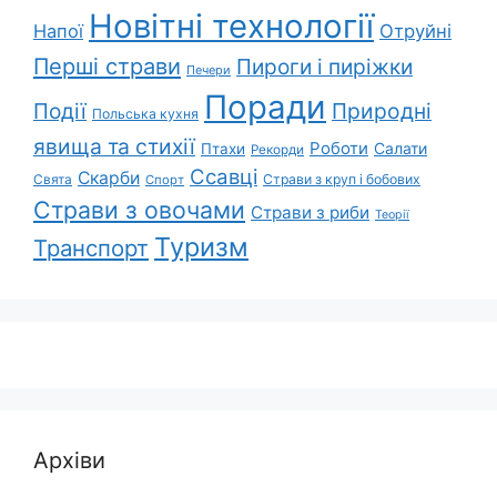
Новітні технології
Напої
Отруйні
Перші страви
Пироги і пиріжки
Печери
Поради
Події
Природні
Польська кухня
явища та стихії
Роботи
Салати
Птахи
Рекорди
Ссавці
Скарби
Свята
Страви з круп і бобових
Спорт
Страви з овочами
Страви з риби
Теорії
Туризм
Транспорт
Архіви