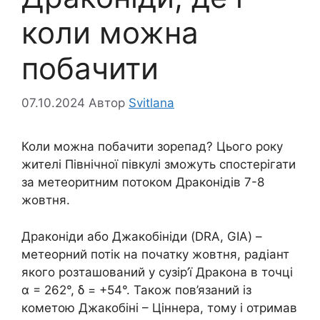
коли можна
побачити
07.10.2024
Автор
Svitlana
Коли можна побачити зорепад? Цього року
жителі Північної півкулі зможуть спостерігати
за метеоритним потоком Драконідів 7-8
жовтня.
Драконіди або Джакобініди (DRA, GIA) –
метеорний потік на початку жовтня, радіант
якого розташований у сузір’ї Дракона в точці
α = 262°, δ = +54°. Також пов’язаний із
кометою Джакобіні – Ціннера, тому і отримав