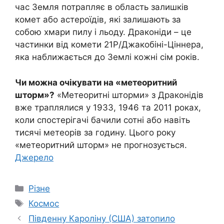
час Земля потрапляє в область залишків
комет або астероїдів, які залишають за
собою хмари пилу і льоду. Драконіди – це
частинки від комети 21P/Джакобіні-Ціннера,
яка наближається до Землі кожні сім років.
Чи можна очікувати на «метеоритний
шторм»?
«Метеоритні шторми» з Драконідів
вже траплялися у 1933, 1946 та 2011 роках,
коли спостерігачі бачили сотні або навіть
тисячі метеорів за годину. Цього року
«метеоритний шторм» не прогнозується.
Джерело
Категорії
Різне
Позначки
Космос
Південну Кароліну (США) затопило