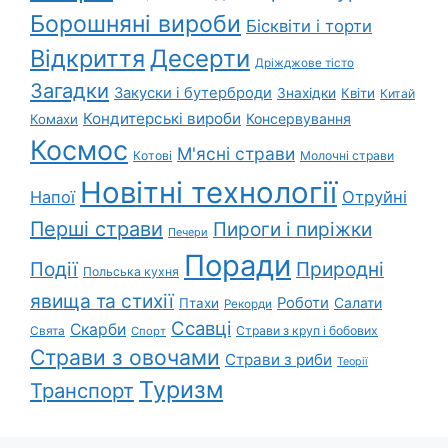
Борошняні вироби
Бісквіти і торти
Відкриття
Десерти
Дріжджове тісто
Загадки
Закуски і бутерброди
Знахідки
Квіти
Китай
Кондитерські вироби
Консервування
Комахи
Космос
М'ясні страви
Котові
Молочні страви
Новітні технології
Напої
Отруйні
Перші страви
Пироги і пиріжки
Печери
Поради
Природні
Події
Польська кухня
явища та стихії
Роботи
Салати
Птахи
Рекорди
Ссавці
Скарби
Свята
Страви з круп і бобових
Спорт
Страви з овочами
Страви з риби
Теорії
Туризм
Транспорт