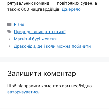
рятувальних команд, 11 повітряних суден, а
також 600 нацгвардійців.
Джерело
Категорії
Різне
Позначки
Природні явища та стихії
Магнітні бурі жовтня
Драконіди, де і коли можна побачити
Залишити коментар
Щоб відправити коментар вам необхідно
авторизуватись
.