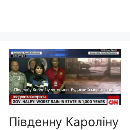
Південну Кароліну