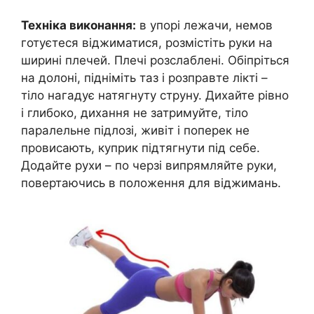
Техніка виконання:
в упорі лежачи, немов
готуєтеся віджиматися, розмістіть руки на
ширині плечей. Плечі розслаблені. Обіпріться
на долоні, підніміть таз і розправте лікті –
тіло нагадує натягнуту струну. Дихайте рівно
і глибоко, дихання не затримуйте, тіло
паралельне підлозі, живіт і поперек не
провисають, куприк підтягнути під себе.
Додайте рухи – по черзі випрямляйте руки,
повертаючись в положення для віджимань.