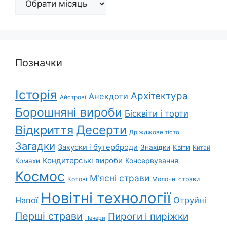
Позначки
Історія
Архітектура
Анекдоти
Айстрові
Борошняні вироби
Бісквіти і торти
Відкриття
Десерти
Дріжджове тісто
Загадки
Закуски і бутерброди
Знахідки
Квіти
Китай
Кондитерські вироби
Консервування
Комахи
Космос
М'ясні страви
Котові
Молочні страви
Новітні технології
Напої
Отруйні
Перші страви
Пироги і пиріжки
Печери