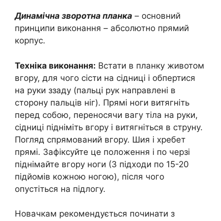
Динамічна зворотна планка
– основний
принципи виконання – абсолютно прямий
корпус.
Техніка виконання:
Встати в планку животом
вгору, для чого сісти на сідниці і обпертися
на руки ззаду (пальці рук направлені в
сторону пальців ніг). Прямі ноги витягніть
перед собою, переносячи вагу тіла на руки,
сідниці підніміть вгору і витягніться в струну.
Погляд спрямований вгору. Шия і хребет
прямі. Зафіксуйте це положення і по черзі
піднімайте вгору ноги (3 підходи по 15-20
підйомів кожною ногою), після чого
опустіться на підлогу.
Новачкам рекомендується починати з