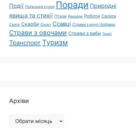
Поради
Природні
Події
Польська кухня
явища та стихії
Роботи
Салати
Птахи
Рекорди
Ссавці
Скарби
Свята
Страви з круп і бобових
Спорт
Страви з овочами
Страви з риби
Теорії
Туризм
Транспорт
Архіви
Архіви