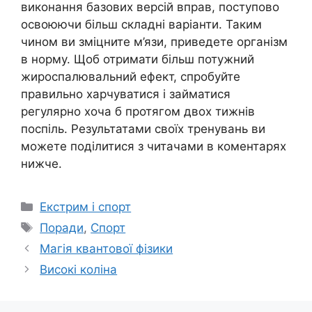
виконання базових версій вправ, поступово
освоюючи більш складні варіанти. Таким
чином ви зміцните м’язи, приведете організм
в норму. Щоб отримати більш потужний
жироспалювальний ефект, спробуйте
правильно харчуватися і займатися
регулярно хоча б протягом двох тижнів
поспіль. Результатами своїх тренувань ви
можете поділитися з читачами в коментарях
нижче.
Категорії
Екстрим і спорт
Позначки
Поради
,
Спорт
Магія квантової фізики
Високі коліна