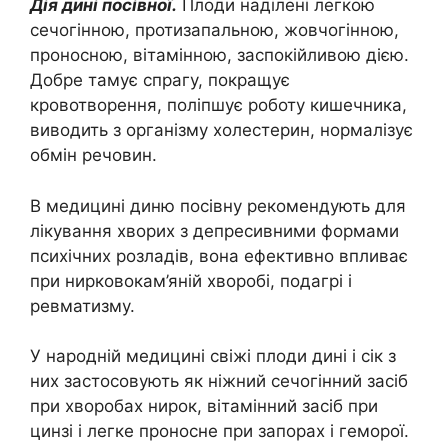
Дія дині посівної.
Плоди наділені легкою
сечогінною, протизапальною, жовчогінною,
проносною, вітамінною, заспокійливою дією.
Добре тамує спрагу, покращує
кровотворення, поліпшує роботу кишечника,
виводить з організму холестерин, нормалізує
обмін речовин.
В медицині диню посівну рекомендують для
лікування хворих з депресивними формами
психічних розладів, вона ефективно впливає
при нирковокам’яній хворобі, подагрі і
ревматизму.
У народній медицині свіжі плоди дині і сік з
них застосовують як ніжний сечогінний засіб
при хворобах нирок, вітамінний засіб при
цинзі і легке проносне при запорах і геморої.