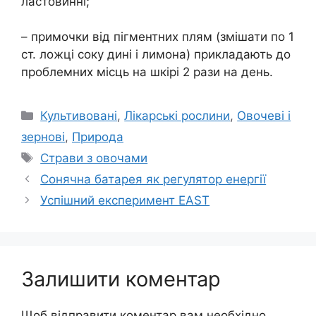
ластовинні;
– примочки від пігментних плям (змішати по 1
ст. ложці соку дині і лимона) прикладають до
проблемних місць на шкірі 2 рази на день.
Категорії
Культивовані
,
Лікарські рослини
,
Овочеві і
зернові
,
Природа
Позначки
Страви з овочами
Сонячна батарея як регулятор енергії
Успішний експеримент EAST
Залишити коментар
Щоб відправити коментар вам необхідно