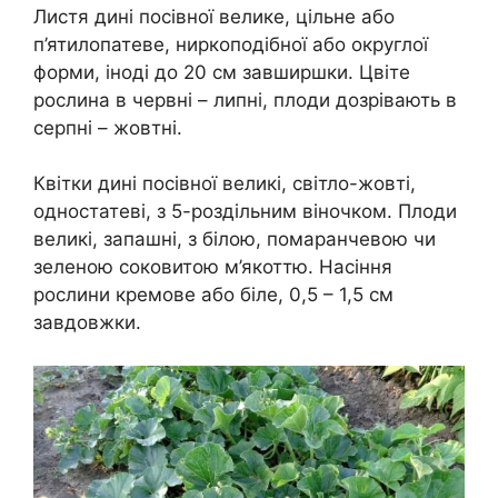
Листя дині посівної велике, цільне або
п’ятилопатеве, ниркоподібної або округлої
форми, іноді до 20 см завширшки. Цвіте
рослина в червні – липні, плоди дозрівають в
серпні – жовтні.
Квітки дині посівної великі, світло-жовті,
одностатеві, з 5-роздільним віночком. Плоди
великі, запашні, з білою, помаранчевою чи
зеленою соковитою м’якоттю. Насіння
рослини кремове або біле, 0,5 – 1,5 см
завдовжки.