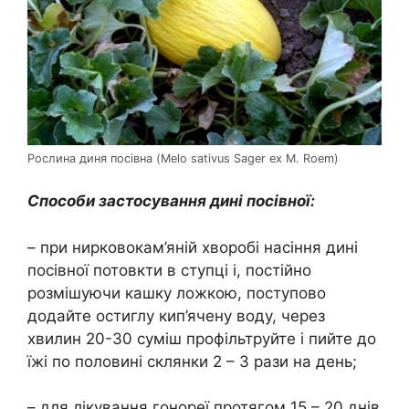
Рослина диня посівна (Melo sativus Sager ex M. Roem)
Способи застосування дині посівної:
– при нирковокам’яній хворобі насіння дині
посівної потовкти в ступці і, постійно
розмішуючи кашку ложкою, поступово
додайте остиглу кип’ячену воду, через
хвилин 20-30 суміш профільтруйте і пийте до
їжі по половині склянки 2 – 3 рази на день;
– для лікування гонореї протягом 15 – 20 днів