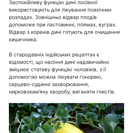
Заспокійливу функцію дині посівної
використовують для лікування психічних
розладах. Зовнішньо відвар плодів
допоможе при ластовинні, плямах, вуграх.
Відвар з коренів дині готують для очищення
кишечника.
В стародавніх індійських рецептах є
відомості, що насіння дині надзвичайно
зміцнює статеву функцію чоловіків, з її
допомогою можна лікувати гонорею,
серцево-судинні захворювання,
нирковокам’яну хворобу, виганяти глистів.