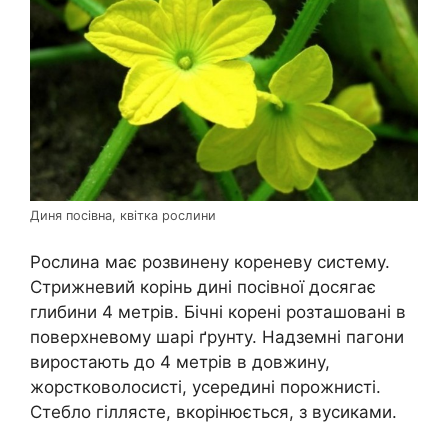
Диня посівна, квітка рослини
Рослина має розвинену кореневу систему.
Стрижневий корінь дині посівної досягає
глибини 4 метрів. Бічні корені розташовані в
поверхневому шарі ґрунту. Надземні пагони
виростають до 4 метрів в довжину,
жорстковолосисті, усередині порожнисті.
Стебло гіллясте, вкорінюється, з вусиками.