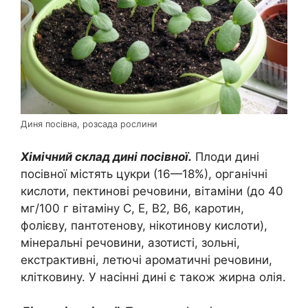
Диня посівна, розсада рослини
Хімічний склад дині посівної.
Плоди дині
посівної містять цукри (16—18%), органічні
кислоти, пектинові речовини, вітаміни (до 40
мг/100 г вітаміну C, Е, B2, B6, каротин,
фолієву, пантотенову, нікотинову кислоти),
мінеральні речовини, азотисті, зольні,
екстрактивні, летючі ароматичні речовини,
клітковину. У насінні дині є також жирна олія.