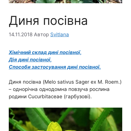
Диня посівна
14.11.2018
Автор
Svitlana
Хімічний склад дині посівної,
Дія дині посівної,
Способи застосування дині посівної.
Диня посівна (Melo sativus Sager ex M. Roem.)
– однорічна однодомна повзуча рослина
родини Cucurbitaceae (гарбузові).