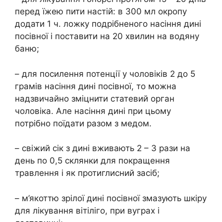
перед їжею пити настій: в 300 мл окропу
додати 1 ч. ложку подрібненого насіння дині
посівної і поставити на 20 хвилин на водяну
баню;
– для посилення потенції у чоловіків 2 до 5
грамів насіння дині посівної, то можна
надзвичайно зміцнити статевий орган
чоловіка. Але насіння дині при цьому
потрібно поїдати разом з медом.
– свіжий сік з дині вживають 2 – 3 рази на
день по 0,5 склянки для покращення
травлення і як протиглисний засіб;
– м’якоттю зрілої дині посівної змазують шкіру
для лікування вітіліго, при вуграх і