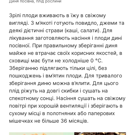
Диня посівна, плід рослини
Зрілі плоди вживають в їжу в свіжому
вигляді. З м’якоті готують повидло, джеми та
деякі дієтичні страви (каші, салати). Для
лікування заготовляють насіння і плоди дині
посівної. При правильному зберіганні диня
майже не втрачає своїх корисних якостей, в
сховищі має бути не холодніше 0 °C.
Зберіганню підлягають тільки цілі, без
пошкоджень і вм’ятин плоди. Для тривалого
зберігання диню можна в’ялити. Для цього
плід ріжуть на довгі скибки і сушать на
спекотному сонці. Насіння сушать на свіжому
повітрі при хорошій вентиляції і зберігають в
сухому місці в полотняних або паперових
мішечках не більше 36 місяців.