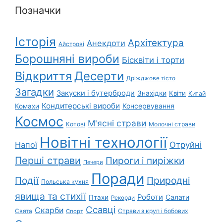
Позначки
Історія
Архітектура
Анекдоти
Айстрові
Борошняні вироби
Бісквіти і торти
Відкриття
Десерти
Дріжджове тісто
Загадки
Закуски і бутерброди
Знахідки
Квіти
Китай
Кондитерські вироби
Консервування
Комахи
Космос
М'ясні страви
Котові
Молочні страви
Новітні технології
Напої
Отруйні
Перші страви
Пироги і пиріжки
Печери
Поради
Природні
Події
Польська кухня
явища та стихії
Роботи
Салати
Птахи
Рекорди
Ссавці
Скарби
Свята
Страви з круп і бобових
Спорт