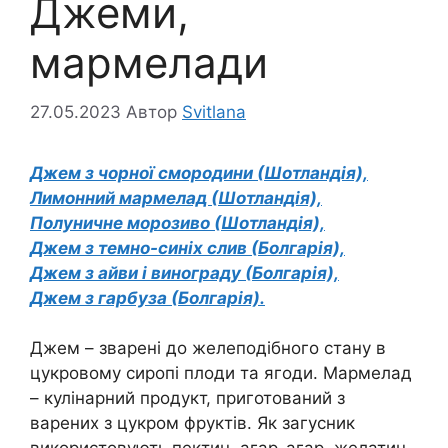
Джеми,
мармелади
27.05.2023
Автор
Svitlana
Джем з чорної смородини (Шотландія),
Лимонний мармелад (Шотландія),
Полуничне морозиво (Шотландія),
Джем з темно-синіх слив (Болгарія),
Джем з айви і винограду (Болгарія),
Джем з гарбуза (Болгарія).
Джем – зварені до желеподібного стану в
цукровому сиропі плоди та ягоди. Мармелад
– кулінарний продукт, приготований з
варених з цукром фруктів. Як загусник