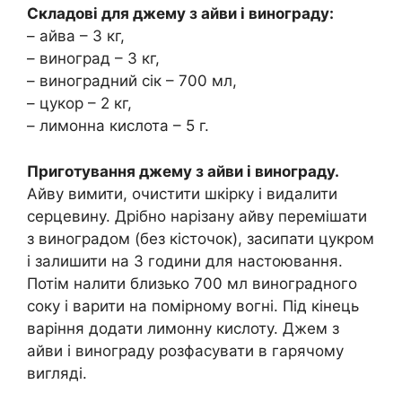
Складові для джему з айви і винограду:
– айва – 3 кг,
– виноград – 3 кг,
– виноградний сік – 700 мл,
– цукор – 2 кг,
– лимонна кислота – 5 г.
Приготування джему з айви і винограду.
Айву вимити, очистити шкірку і видалити
серцевину. Дрібно нарізану айву перемішати
з виноградом (без кісточок), засипати цукром
і залишити на 3 години для настоювання.
Потім налити близько 700 мл виноградного
соку і варити на помірному вогні. Під кінець
варіння додати лимонну кислоту. Джем з
айви і винограду розфасувати в гарячому
вигляді.