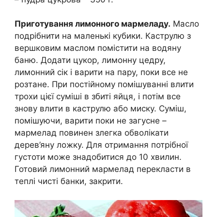
Приготування лимонного мармеладу.
Масло
подрібнити на маленькі кубики. Каструлю з
вершковим маслом помістити на водяну
баню. Додати цукор, лимонну цедру,
лимонний сік і варити на пару, поки все не
розтане. При постійному помішуванні влити
трохи цієї суміші в збиті яйця, і потім все
знову влити в каструлю або миску. Суміш,
помішуючи, варити поки не загусне –
мармелад повинен злегка обволікати
дерев’яну ложку. Для отримання потрібної
густоти може знадобитися до 10 хвилин.
Готовий лимонний мармелад перекласти в
теплі чисті банки, закрити.