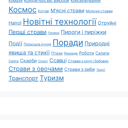
Кондитерські вироби
Консервування
Комахи
Космос
М'ясні страви
Котові
Молочні страви
Новітні технології
Напої
Отруйні
Перші страви
Пироги і пиріжки
Печери
Поради
Природні
Події
Польська кухня
явища та стихії
Роботи
Салати
Птахи
Рекорди
Ссавці
Скарби
Свята
Страви з круп і бобових
Спорт
Страви з овочами
Страви з риби
Теорії
Туризм
Транспорт