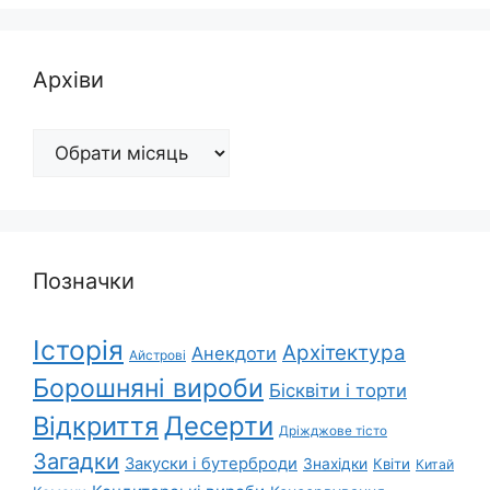
Архіви
Архіви
Позначки
Історія
Архітектура
Анекдоти
Айстрові
Борошняні вироби
Бісквіти і торти
Відкриття
Десерти
Дріжджове тісто
Загадки
Закуски і бутерброди
Знахідки
Квіти
Китай