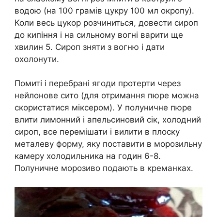
водою (на 100 грамів цукру 100 мл окропу).
Коли весь цукор розчиниться, довести сироп
до кипіння і на сильному вогні варити ще
хвилин 5. Сироп зняти з вогню і дати
охолонути.
Помиті і перебрані ягоди протерти через
нейлонове сито (для отримання пюре можна
скористатися міксером). У полуничне пюре
влити лимонний і апельсиновий сік, холодний
сироп, все перемішати і вилити в плоску
металеву форму, яку поставити в морозильну
камеру холодильника на годин 6-8.
Полуничне морозиво подають в креманках.