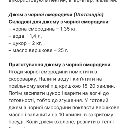
використовують пектин, агар-агар, желатин.
Джем з чорної смородини (Шотландія)
Складові для джему з чорної смородини:
– чорна смородина – 1,35 кг,
– вода – 1,4 л,
– цукор – 2 кг,
– масло вершкове – 25 г.
Приготування джему з чорної смородини.
Ягоди чорної смородини помістити в
скороварку. Налити воду і кип’ятити на
повільному вогні під кришкою 15-20 хвилин.
Потім засипати цукор і варити на вогні до
готовності, тобто до згущення. У готовий
джем з чорної смородини покласти вершкове
масло і залишити на 10 хвилин в закритому
посуді. Коли джем охолоне, розлити в теплі