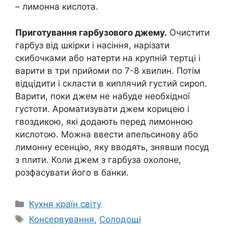
– лимонна кислота.
Приготування гарбузового джему.
Очистити
гарбуз від шкірки і насіння, нарізати
скибочками або натерти на крупній тертці і
варити в три прийоми по 7-8 хвилин. Потім
відцідити і скласти в киплячий густий сироп.
Варити, поки джем не набуде необхідної
густоти. Ароматизувати джем корицею і
гвоздикою, які додають перед лимонною
кислотою. Можна ввести апельсинову або
лимонну есенцію, яку вводять, знявши посуд
з плити. Коли джем з гарбуза охолоне,
розфасувати його в банки.
Категорії
Кухня країн світу
Позначки
Консервування
,
Солодощі