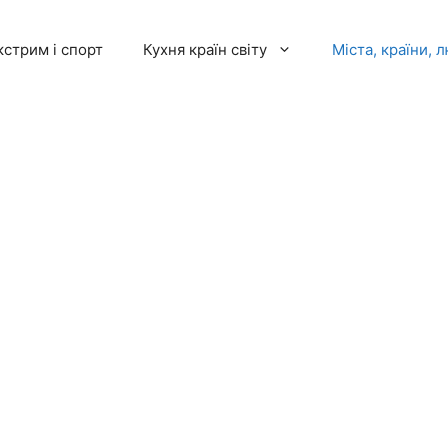
кстрим і спорт
Кухня країн світу
Міста, країни, 