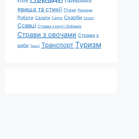
кухня
явища та стихії
Птахи
Рекорди
Скарби
Роботи
Салати
Свята
Спорт
Ссавці
Страви з круп і бобових
Страви з овочами
Страви з
Туризм
Транспорт
риби
Теорії