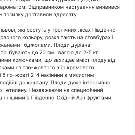
м ароматом. Відправником частування виявився
ки посилку доставили адресату.
ьвові, які ростуть у тропічних лісах Південно-
червоного кольору, розквітають на стовбурах і
ажанами і бджолами. Плоди дуріана
трі бувають до 20 см і вагою до 2-5 кг.
ними колючками, що захищає вміст плоду від
улками світло-жовтого або кремового
 біло-жовті 2-4 насінини з м’ясистим
подібні до каштану. Плоди дуже інтенсивно
р і етилену. Незважаючи на специфічний
іннішими в Південно-Східній Азії фруктами.