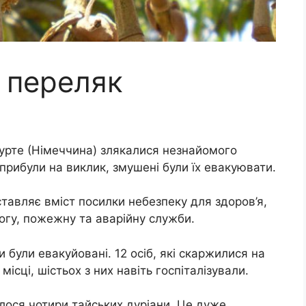
з переляк
урте (Німеччина) злякалися незнайомого
 прибули на виклик, змушені були їх евакуювати.
ставляє вміст посилки небезпеку для здоров’я,
огу, пожежну та аварійну служби.
и були евакуйовані. 12 осіб, які скаржилися на
ісці, шістьох з них навіть госпіталізували.
илося чотири тайських дуріани. Це дуже