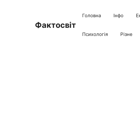
Перейти
до
Головна
Інфо
Е
вмісту
Фактосвіт
Психологія
Різне