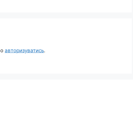
но
авторизуватись
.