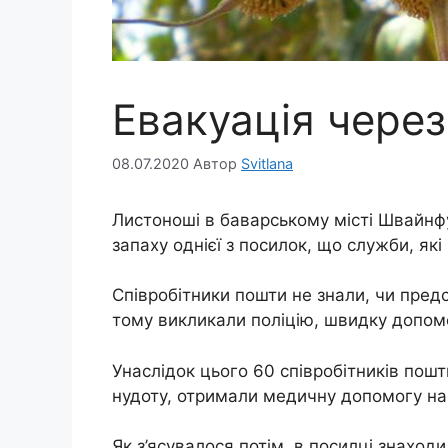
Евакуація чере
08.07.2020
Автор
Svitlana
Листоноші в баварському місті Швайнф
запаху однієї з посилок, що служби, які
Співробітники пошти не знали, чи пред
тому викликали поліцію, швидку допом
Унаслідок цього 60 співробітників пошт
нудоту, отримали медичну допомогу на м
Як з’ясувалося потім, в посилці знаход