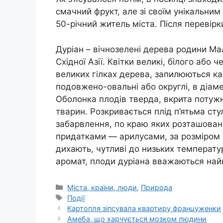
смачний фрукт, але зі своїм унікальни
50-річний житель міста. Після перевір
Дуріан – вічнозелені дерева родини Мал
Східної Азії. Квітки великі, білого або 
великих гілках дерева, запилюються к
подовжено-овальні або округлі, в діаме
Оболонка плодів тверда, вкрита потуж
тварин. Розкривається плід п’ятьма ст
забарвлення, по краю яких розташовані
придатками — арилусами, за розміром 
дихають, чутливі до низьких температу
аромат, плоди дуріана вважаються найц
Категорії
Міста, країни, люди
,
Природа
Позначки
Події
Картопля зіпсувала квартиру француженки
Амеба, що харчується мозком людини