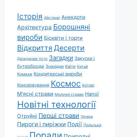
Історія
Анекдоти
Айстрові
Борошняні
Архітектура
вироби
Бісквіти і торти
Відкриття
Десерти
Загадки
Закуски і
Дріжджове тісто
бутерброди
Знахідки
Квіти
Китай
Кондитерські вироби
Комахи
Космос
Консервування
Котові
М'ясні страви
Напої
Молочні страви
Новітні технології
Перші страви
Отруйні
Печери
Пироги і пиріжки
Події
Польська
Поради
Природні