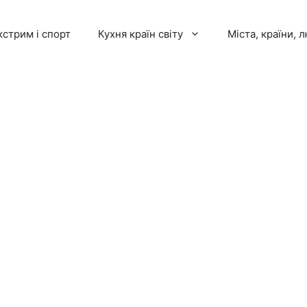
кстрим і спорт
Кухня країн світу
Міста, країни, 