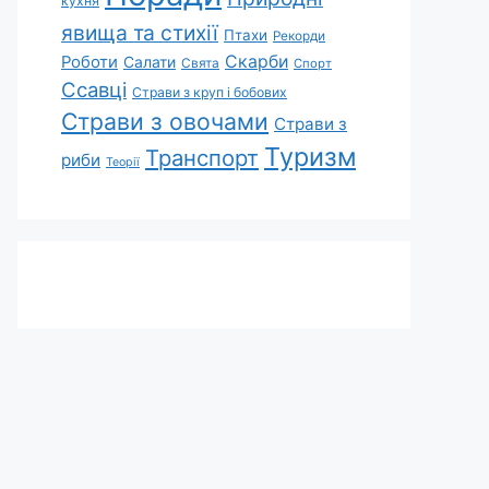
кухня
явища та стихії
Птахи
Рекорди
Скарби
Роботи
Салати
Свята
Спорт
Ссавці
Страви з круп і бобових
Страви з овочами
Страви з
Туризм
Транспорт
риби
Теорії