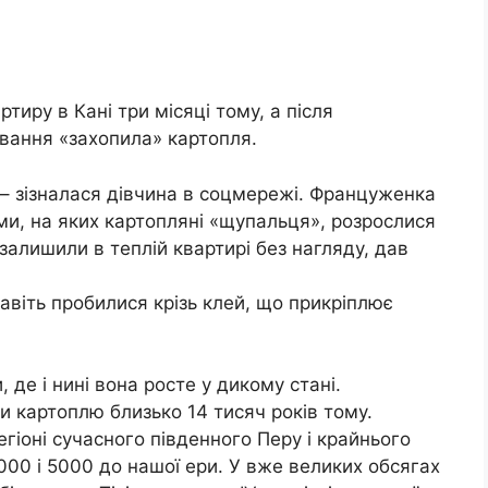
тиру в Кані три місяці тому, а після
вання «захопила» картопля.
 – зізналася дівчина в соцмережі. Француженка
ми, на яких картопляні «щупальця», розрослися
 залишили в теплій квартирі без нагляду, дав
авіть пробилися крізь клей, що прикріплює
 де і нині вона росте у дикому стані.
и картоплю близько 14 тисяч років тому.
іоні сучасного південного Перу і крайнього
8000 і 5000 до нашої ери. У вже великих обсягах