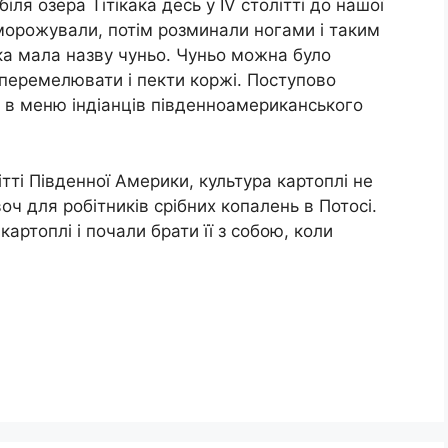
ля озера Тітікака десь у IV столітті до нашої
виморожували, потім розминали ногами і таким
а мала назву чуньо. Чуньо можна було
 перемелювати і пекти коржі. Поступово
 в меню індіанців південноамериканського
тті Південної Америки, культура картоплі не
оч для робітників срібних копалень в Потосі.
картоплі і почали брати її з собою, коли