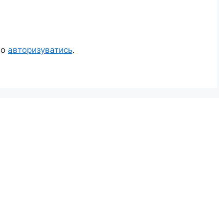
но
авторизуватись
.