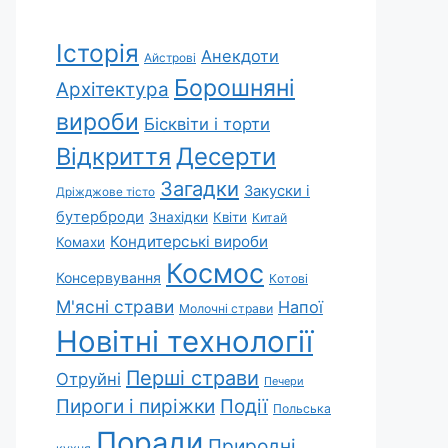
Історія
Анекдоти
Айстрові
Борошняні
Архітектура
вироби
Бісквіти і торти
Відкриття
Десерти
Загадки
Закуски і
Дріжджове тісто
бутерброди
Знахідки
Квіти
Китай
Кондитерські вироби
Комахи
Космос
Консервування
Котові
М'ясні страви
Напої
Молочні страви
Новітні технології
Перші страви
Отруйні
Печери
Пироги і пиріжки
Події
Польська
Поради
Природні