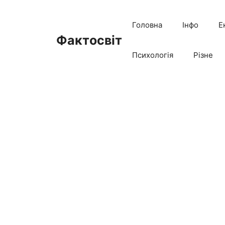
Перейти
до
Головна
Інфо
Е
вмісту
Фактосвіт
Психологія
Різне