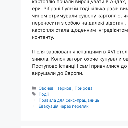
картоплю почали вирощувати в Андах, бі
ери. Зібрані бульби тоді кілька разів 
чином отримували сушену картоплю, як
переносити з собою на далекі відстані,
картопля стала щоденним інгредієнтом
контенту.
Після завоювання іспанцями в XVI столі
зникла. Колонізатори охоче купували ов
Поступово іспанці і самі привчилися до 
вирушали до Європи.
Категорії
Овочеві і зернові
,
Природа
Позначки
Події
Правила для секс-працівниць
Евакуація через переляк