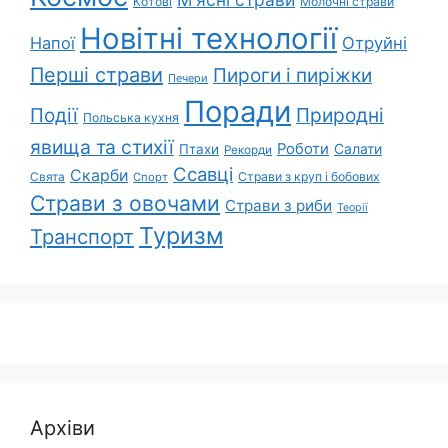
Котові
Молочні страви
Новітні технології
Напої
Отруйні
Перші страви
Пироги і пиріжки
Печери
Поради
Природні
Події
Польська кухня
явища та стихії
Роботи
Салати
Птахи
Рекорди
Ссавці
Скарби
Свята
Страви з круп і бобових
Спорт
Страви з овочами
Страви з риби
Теорії
Туризм
Транспорт
Архіви