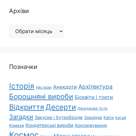
Архіви
Архіви
Позначки
Історія
Архітектура
Анекдоти
Айстрові
Борошняні вироби
Бісквіти і торти
Відкриття
Десерти
Дріжджове тісто
Загадки
Закуски і бутерброди
Знахідки
Квіти
Китай
Кондитерські вироби
Консервування
Комахи
Космос
М'ясні страви