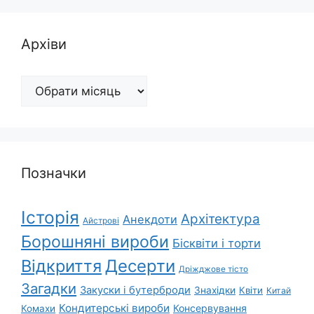
Архіви
Архіви
Позначки
Історія
Архітектура
Анекдоти
Айстрові
Борошняні вироби
Бісквіти і торти
Відкриття
Десерти
Дріжджове тісто
Загадки
Закуски і бутерброди
Знахідки
Квіти
Китай
Кондитерські вироби
Консервування
Комахи