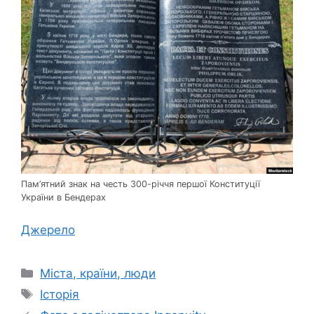
Пам’ятний знак на честь 300-річчя першої Конституції
України в Бендерах
Джерело
Категорії
Міста, країни, люди
Позначки
Історія