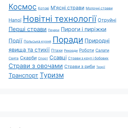
Космос
М'ясні страви
Котові
Молочні страви
Новітні технології
Напої
Отруйні
Перші страви
Пироги і пиріжки
Печери
Поради
Природні
Події
Польська кухня
явища та стихії
Роботи
Салати
Птахи
Рекорди
Ссавці
Скарби
Свята
Страви з круп і бобових
Спорт
Страви з овочами
Страви з риби
Теорії
Туризм
Транспорт