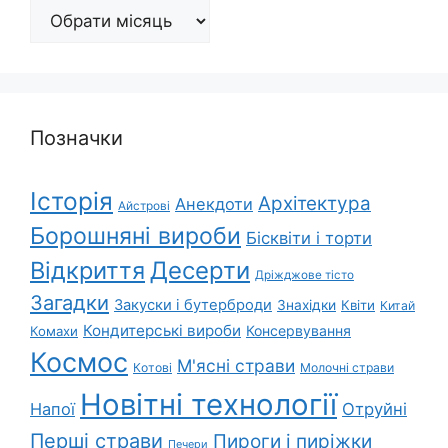
Архіви
Позначки
Історія
Архітектура
Анекдоти
Айстрові
Борошняні вироби
Бісквіти і торти
Відкриття
Десерти
Дріжджове тісто
Загадки
Закуски і бутерброди
Знахідки
Квіти
Китай
Кондитерські вироби
Консервування
Комахи
Космос
М'ясні страви
Котові
Молочні страви
Новітні технології
Напої
Отруйні
Перші страви
Пироги і пиріжки
Печери