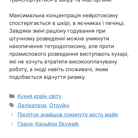
Максимальна концентрація нейротоксину
спостерігається в шкірі, в яєчниках і печінці.
Завдяки зміні раціону годування при
штучному розведенні можна уникнути
накопичення тетродотоксину, але проти
промислового розведення виступають кухарі,
які не хочуть втратити високооплачувану
роботу, а іноді навіть споживачі, яким
подобається відчуття ризику.
Категорії
Кухня країн світу
Позначки
Делікатеси
,
Отруйні
Підліток знайшов покинуте місто майя
Гранд-Каньйон Skywalk