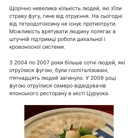
Щорічно невелика кількість людей, які з’їли
страву фугу, гине від отруєння. На сьогодні
від тетродотоксину не існує протиотрути.
Можливість врятувати людину полягає в
штучній підтримці роботи дихальної і
кровоносної системи.
З 2004 по 2007 роки більше сотні людей, які
отруїлися фугою, були госпіталізовані,
п’ятнадцять людей загинуло. У 2009 році
фугою отруїлися семеро відвідувачів
японського ресторану в місті Цуруока.