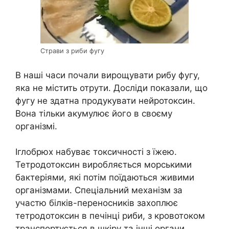
Страви з риби фугу
В наші часи почали вирощувати рибу фугу,
яка не містить отрути. Досліди показали, що
фугу не здатна продукувати нейротоксин.
Вона тільки акумулює його в своєму
організмі.
Іглобрюх набуває токсичності з їжею.
Тетродотоксин виробляється морськими
бактеріями, які потім поїдаються живими
організмами. Спеціальний механізм за
участю білків-переносників захоплює
тетродотоксин в печінці риби, з кровотоком
транспортується в шкіру та інші органи.