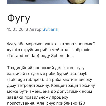
Фугу
15.05.2016
Автор
Svitlana
Фугу або морське вушко – страва японської
кухні з отруйних риб сімейства іглобрюхів
(Tetraodontidae) роду Spheroides.
Традиційний японський делікатес фугу
зазвичай готують з риби бурий скалозуб
(Takifugu rubripes). Ця риба містить високу
дозу тетродотоксину. Концентрація токсину
може бути зменшена до допустимих норм
завдяки правильному процесу
приготування. Але існує приблизно 120