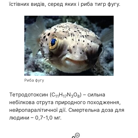
їстівних видів, серед яких і риба тигр фугу.
Риба фугу
Тетродотоксин (C
H
N
O
) – сильна
11
17
3
8
небілкова отрута природного походження,
нейропаралітичної дії. Смертельна доза для
людини – 0,7-1,0 мг.