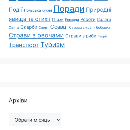
Поради
Природні
Події
Польська кухня
явища та стихії
Роботи
Салати
Птахи
Рекорди
Ссавці
Скарби
Свята
Страви з круп і бобових
Спорт
Страви з овочами
Страви з риби
Теорії
Туризм
Транспорт
Архіви
Архіви