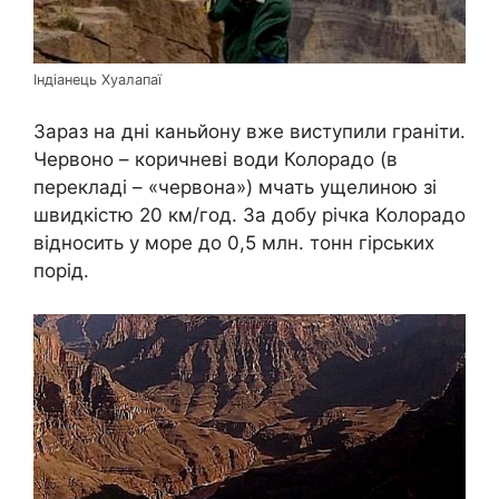
Індіанець Хуалапаї
Зараз на дні каньйону вже виступили граніти.
Червоно – коричневі води Колорадо (в
перекладі – «червона») мчать ущелиною зі
швидкістю 20 км/год. За добу річка Колорадо
відносить у море до 0,5 млн. тонн гірських
порід.