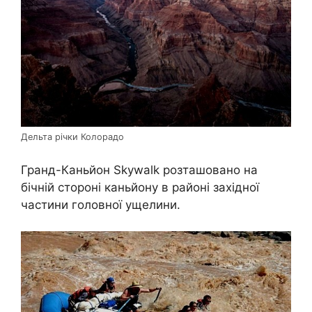
Дельта річки Колорадо
Гранд-Каньйон Skywalk розташовано на
бічній стороні каньйону в районі західної
частини головної ущелини.