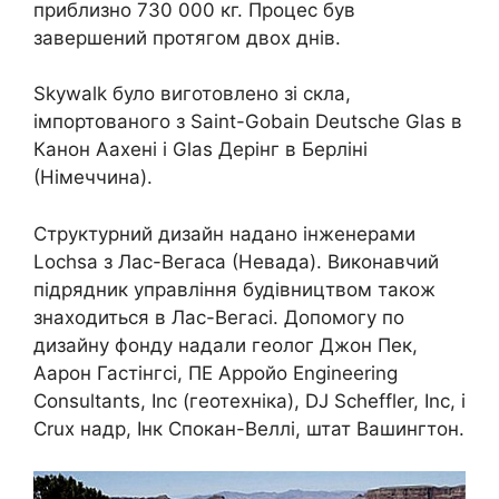
приблизно 730 000 кг. Процес був
завершений протягом двох днів.
Skywalk було виготовлено зі скла,
імпортованого з Saint-Gobain Deutsche Glas в
Канон Аахені і Glas Дерінг в Берліні
(Німеччина).
Структурний дизайн надано інженерами
Lochsa з Лас-Вегаса (Невада). Виконавчий
підрядник управління будівництвом також
знаходиться в Лас-Вегасі. Допомогу по
дизайну фонду надали геолог Джон Пек,
Аарон Гастінгсі, ПЕ Арройо Engineering
Consultants, Inc (геотехніка), DJ Scheffler, Inc, і
Crux надр, Інк Спокан-Веллі, штат Вашингтон.