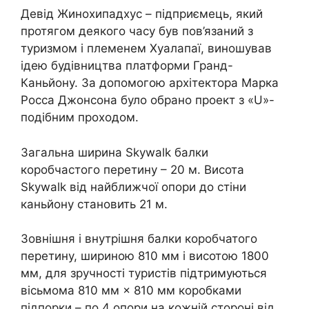
Девід Жинохипадхус – підприємець, який
протягом деякого часу був пов’язаний з
туризмом і племенем Хуалапаї, виношував
ідею будівництва платформи Гранд-
Каньйону. За допомогою архітектора Марка
Росса Джонсона було обрано проект з «U»-
подібним проходом.
Загальна ширина Skywalk балки
коробчастого перетину – 20 м. Висота
Skywalk від найближчої опори до стіни
каньйону становить 21 м.
Зовнішня і внутрішня балки коробчатого
перетину, шириною 810 мм і висотою 1800
мм, для зручності туристів підтримуються
вісьмома 810 мм × 810 мм коробками
підпорки – по 4 опори на кожній стороні від