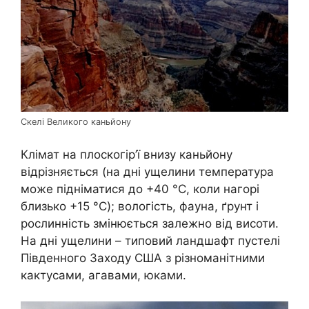
Скелі Великого каньйону
Клімат на плоскогір’ї внизу каньйону
відрізняється (на дні ущелини температура
може підніматися до +40 °C, коли нагорі
близько +15 °C); вологість, фауна, ґрунт і
рослинність змінюється залежно від висоти.
На дні ущелини – типовий ландшафт пустелі
Південного Заходу США з різноманітними
кактусами, агавами, юками.