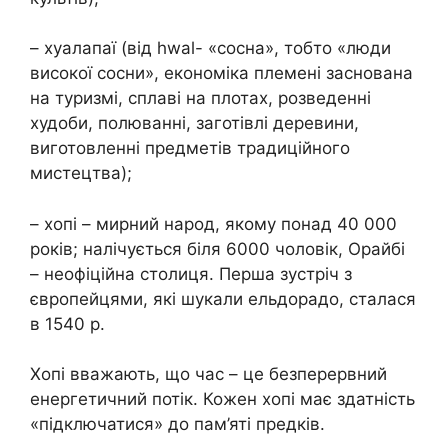
– хуалапаї (від hwal- «сосна», тобто «люди
високої сосни», економіка племені заснована
на туризмі, сплаві на плотах, розведенні
худоби, полюванні, заготівлі деревини,
виготовленні предметів традиційного
мистецтва);
– хопі – мирний народ, якому понад 40 000
років; налічується біля 6000 чоловік, Орайбі
– неофіційна столиця. Перша зустріч з
європейцями, які шукали ельдорадо, сталася
в 1540 р.
Хопі вважають, що час – це безперервний
енергетичний потік. Кожен хопі має здатність
«підключатися» до пам’яті предків.