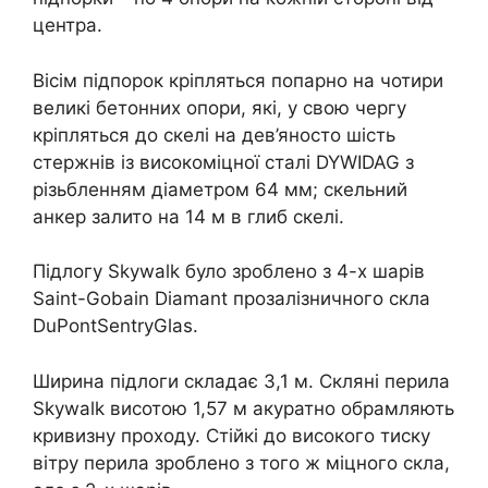
центра.
Вісім підпорок кріпляться попарно на чотири
великі бетонних опори, які, у свою чергу
кріпляться до скелі на дев’яносто шість
стержнів із високоміцної сталі DYWIDAG з
різьбленням діаметром 64 мм; скельний
анкер залито на 14 м в глиб скелі.
Підлогу Skywalk було зроблено з 4-х шарів
Saint-Gobain Diamant прозалізничного скла
DuPontSentryGlas.
Ширина підлоги складає 3,1 м. Скляні перила
Skywalk висотою 1,57 м акуратно обрамляють
кривизну проходу. Стійкі до високого тиску
вітру перила зроблено з того ж міцного скла,