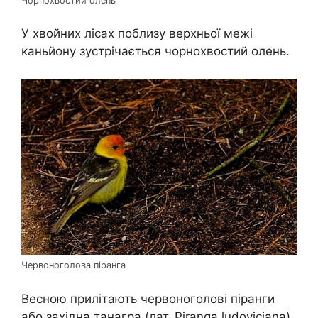
Чорнохвостий олень
У хвойних лісах поблизу верхньої межі
каньйону зустрічається чорнохвостий олень.
Червоноголова піранга
Весною прилітають червоноголові піранги
або західна танагра (лат. Piranga ludoviciana).