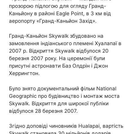
прозорою підлогою для огляду Гранд-
Каньйону в районі Eagle Point, в 3 км від
аеропорту «Гранд-Каньйон Захід».
Гранд-Каньйон Skywalk збудовано на
замовлення індіанського племені Хуалапаї в
2007 р. Відкриття Skywalk відбулося 20
березня 2007 року. На церемонії були
присутні астронавти Баз Олдрін і Джон
Херрингтон.
Було знято документальний фільм National
Geographic про будівництво і монтаж моста
Skywalk. Відкриття для широкої публіки
відбулося 28 березня 2007.
Згідно доповіді чиновників Hualapai, вартість
Skywalk становила 30 мільйонів доларів.