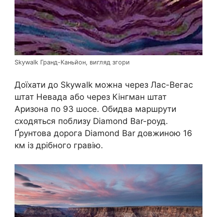
Skywalk Гранд-Каньйон, вигляд згори
Доїхати до Skywalk можна через Лас-Вегас
штат Невада або через Кінгман штат
Аризона по 93 шосе. Обидва маршрути
сходяться поблизу Diamond Bar-роуд.
Ґрунтова дорога Diamond Bar довжиною 16
км із дрібного гравію.