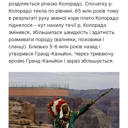
розділяється річкою Колорадо. Спочатку р.
Колорадо текла по рівнині. 65 млн років тому
в результаті руху земної кори плато Колорадо
піднялося – кут нахилу течії р. Колорадо
змінився, збільшилася швидкість і здатність
розмивати породу (вапняки, пісковики і
сланці). Близько 5-6 млн років назад і
утворився Гранд-Каньйон. Через триваючу
ерозію Гранд-Каньйон і зараз збільшується.