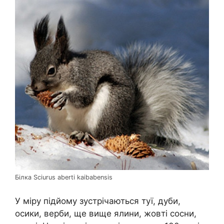
Білка Sciurus aberti kaibabensis
У міру підйому зустрічаються туї, дуби,
осики, верби, ще вище ялини, жовті сосни,