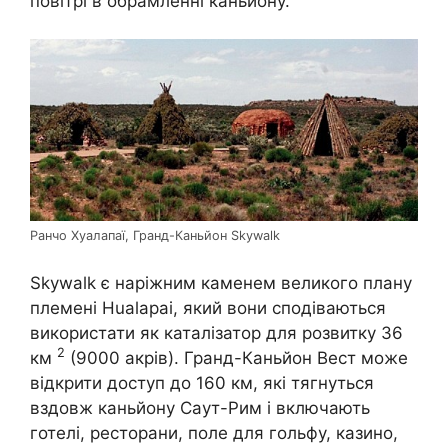
повітрі в обрамленні каньйону.
Ранчо Хуалапаї, Гранд-Каньйон Skywalk
Skywalk є наріжним каменем великого плану
племені Hualapai, який вони сподіваються
використати як каталізатор для розвитку 36
2
км
(9000 акрів). Гранд-Каньйон Вест може
відкрити доступ до 160 км, які тягнуться
вздовж каньйону Саут-Рим і включають
готелі, ресторани, поле для гольфу, казино,