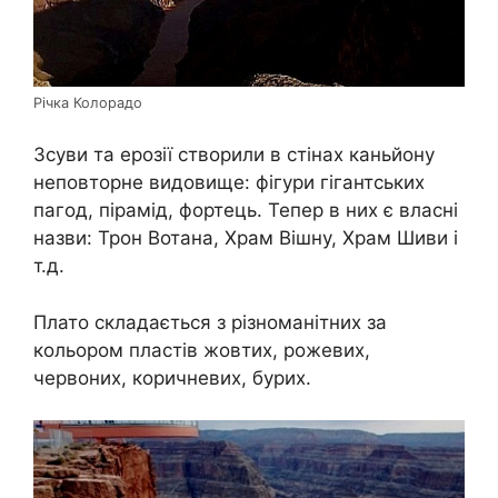
Річка Колорадо
Зсуви та ерозії створили в стінах каньйону
неповторне видовище: фігури гігантських
пагод, пірамід, фортець. Тепер в них є власні
назви: Трон Вотана, Храм Вішну, Храм Шиви і
т.д.
Плато складається з різноманітних за
кольором пластів жовтих, рожевих,
червоних, коричневих, бурих.