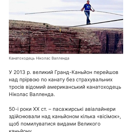
Канатоходець Ніколас Валленда
У 2013 р. великий Гранд-Каньйон перейшов
над прірвою по канату без страхувальних
тросів відомий американський канатоходець
Ніколас Валленда.
50-і роки ХХ ст. – пасажирські авіалайнери
здійснювали над каньйоном кілька «вісімок»,
щоб помилуватися видами Великого
каньйону.