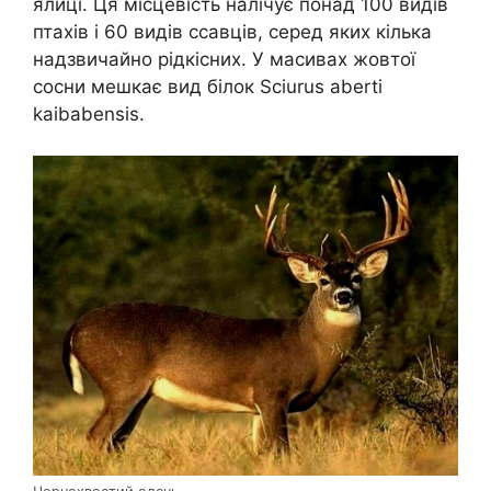
ялиці. Ця місцевість налічує понад 100 видів
птахів і 60 видів ссавців, серед яких кілька
надзвичайно рідкісних. У масивах жовтої
сосни мешкає вид білок Sciurus aberti
kaibabensis.