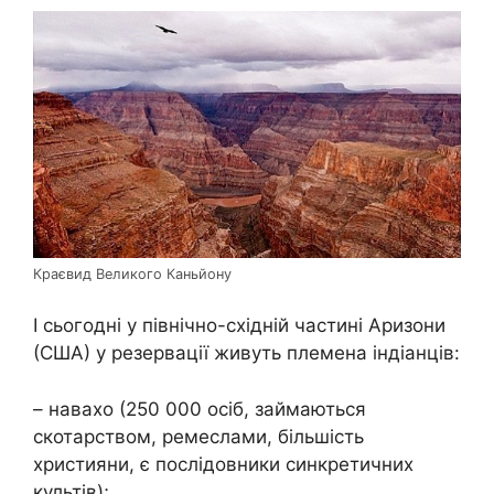
Краєвид Великого Каньйону
І сьогодні у північно-східній частині Аризони
(США) у резервації живуть племена індіанців:
– навахо (250 000 осіб, займаються
скотарством, ремеслами, більшість
християни, є послідовники синкретичних
культів);