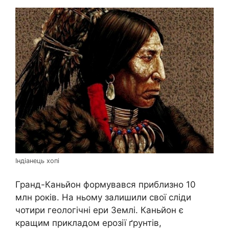
Індіанець хопі
Гранд-Каньйон формувався приблизно 10
млн років. На ньому залишили свої сліди
чотири геологічні ери Землі. Каньйон є
кращим прикладом ерозії ґрунтів,