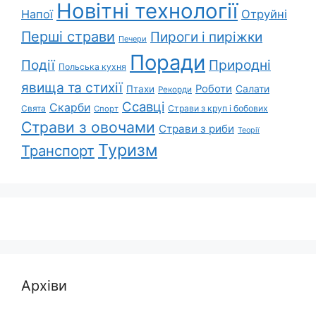
Новітні технології
Напої
Отруйні
Перші страви
Пироги і пиріжки
Печери
Поради
Природні
Події
Польська кухня
явища та стихії
Роботи
Салати
Птахи
Рекорди
Ссавці
Скарби
Свята
Страви з круп і бобових
Спорт
Страви з овочами
Страви з риби
Теорії
Туризм
Транспорт
Архіви