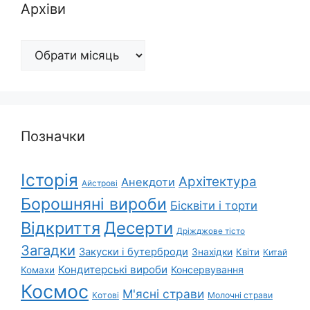
Архіви
Архіви
Позначки
Історія
Архітектура
Анекдоти
Айстрові
Борошняні вироби
Бісквіти і торти
Відкриття
Десерти
Дріжджове тісто
Загадки
Закуски і бутерброди
Знахідки
Квіти
Китай
Кондитерські вироби
Консервування
Комахи
Космос
М'ясні страви
Котові
Молочні страви