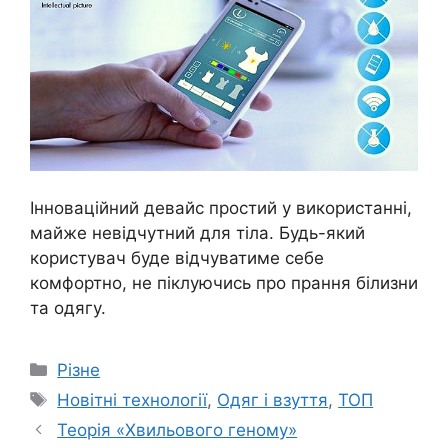
Інноваційний девайс простий у використанні,
майже невідчутний для тіла. Будь-який
користувач буде відчуватиме себе
комфортно, не піклуючись про прання білизни
та одягу.
Категорії
Різне
Позначки
Новітні технології
,
Одяг і взуття
,
ТОП
Теорія «Хвильового геному»