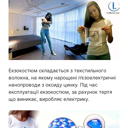
Екзокостюм складається з текстильного
волокна, на якому нарощені п’єзоелектричні
нанопроводи з оксиду цинку. Під час
експлуатації екзокостюм, за рахунок тертя
що виникає, виробляє електрику.