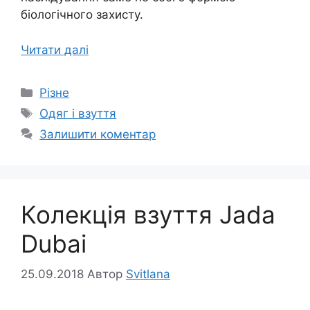
біологічного захисту.
Читати далі
Категорії
Різне
Позначки
Одяг і взуття
Залишити коментар
Колекція взуття Jada
Dubai
25.09.2018
Автор
Svitlana