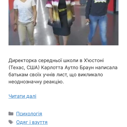
Директорка середньої школи в Х’юстоні
(Техас, США) Карлотта Аутло Браун написала
батькам своїх учнів лист, що викликало
неоднозначну реакцію.
Читати далі
Категорії
Психологія
Позначки
Одяг і взуття