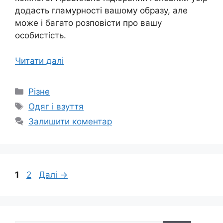
додасть гламурності вашому образу, але
може і багато розповісти про вашу
особистість.
Читати далі
Категорії
Різне
Позначки
Одяг і взуття
Залишити коментар
Сторінка
Сторінка
1
2
Далі
→