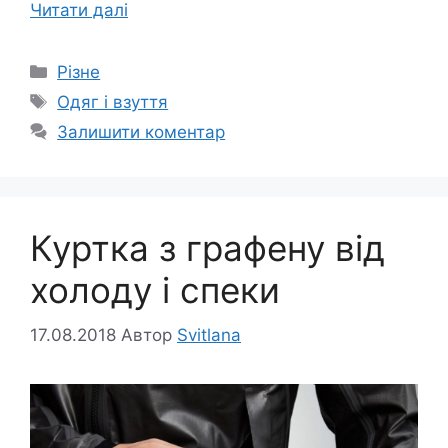
Читати далі
Категорії
Різне
Позначки
Одяг і взуття
Залишити коментар
Куртка з графену від
холоду і спеки
17.08.2018
Автор
Svitlana