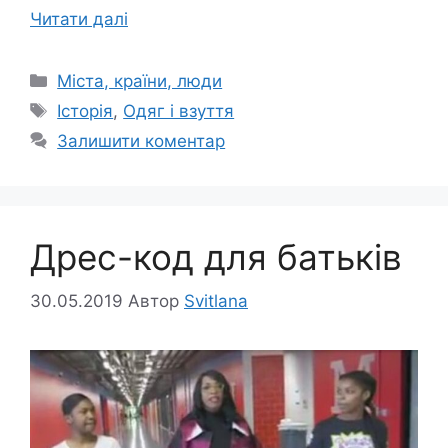
Читати далі
Категорії
Міста, країни, люди
Позначки
Історія
,
Одяг і взуття
Залишити коментар
Дрес-код для батьків
30.05.2019
Автор
Svitlana