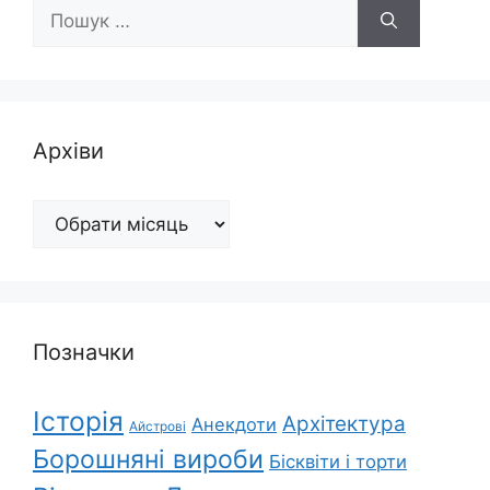
Пошук:
Архіви
Архіви
Позначки
Історія
Архітектура
Анекдоти
Айстрові
Борошняні вироби
Бісквіти і торти