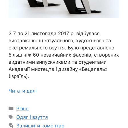
З 7 по 21 листопада 2017 р. відбулася
виставка концептуального, художнього та
екстремального взуття. Було представлено
більш ніж 60 незвичайних фасонів, створених
видатними випускниками та студентами
Академії мистецтв і дизайну «Бецалель»
(Ізраїль).
Читати далі
Категорії
Різне
Позначки
Одяг і взуття
Залишити коментар