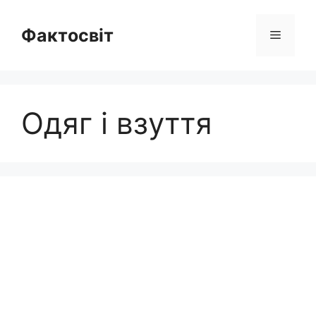
Перейти
до
Фактосвіт
Меню
вмісту
Одяг і взуття