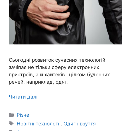
Сьогодні розвиток сучасних технологій
зачіпає не тільки сферу електронних
пристроїв, а й хайтеків і цілком буденних
речей, наприклад, одяг.
Читати далі
Категорії
Різне
Позначки
Новітні технології
,
Одяг і взуття