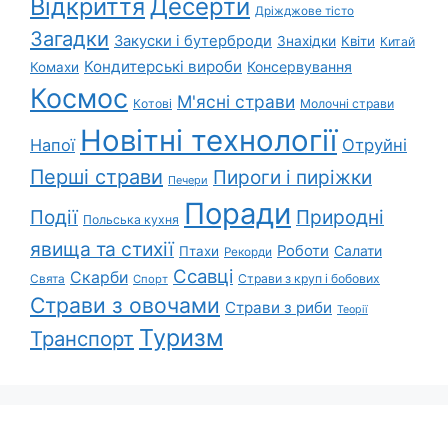
Відкриття
Десерти
Дріжджове тісто
Загадки
Закуски і бутерброди
Знахідки
Квіти
Китай
Кондитерські вироби
Консервування
Комахи
Космос
М'ясні страви
Котові
Молочні страви
Новітні технології
Напої
Отруйні
Перші страви
Пироги і пиріжки
Печери
Поради
Природні
Події
Польська кухня
явища та стихії
Роботи
Салати
Птахи
Рекорди
Ссавці
Скарби
Свята
Страви з круп і бобових
Спорт
Страви з овочами
Страви з риби
Теорії
Туризм
Транспорт