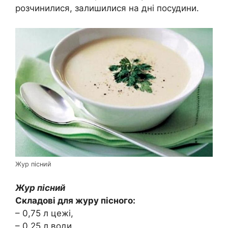
розчинилися, залишилися на дні посудини.
Жур пісний
Жур пісний
Складові для журу пісного:
– 0,75 л цежі,
– 0,25 л води,