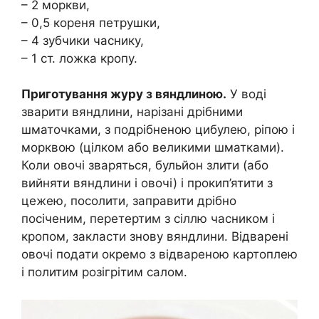
– 2 моркви,
– 0,5 кореня петрушки,
– 4 зубчики часнику,
– 1 ст. ложка кропу.
Приготування журу з вяндлиною.
У воді
зварити вяндлини, нарізані дрібними
шматочками, з подрібненою цибулею, ріпою і
морквою (цілком або великими шматками).
Коли овочі зваряться, бульйон злити (або
вийняти вяндлини і овочі) і прокип’ятити з
цежею, посолити, заправити дрібно
посіченим, перетертим з сіллю часником і
кропом, закласти знову вяндлини. Відварені
овочі подати окремо з відвареною картоплею
і политим розігрітим салом.