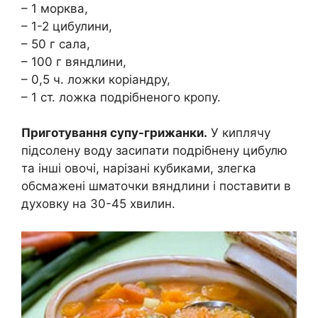
– 1 морква,
– 1-2 цибулини,
– 50 г сала,
– 100 г вяндлини,
– 0,5 ч. ложки коріандру,
– 1 ст. ложка подрібненого кропу.
Приготування супу-грижанки.
У киплячу
підсолену воду засипати подрібнену цибулю
та інші овочі, нарізані кубиками, злегка
обсмажені шматочки вяндлини і поставити в
духовку на 30-45 хвилин.