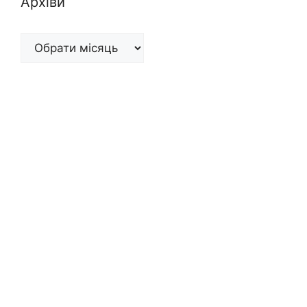
Архіви
Архіви