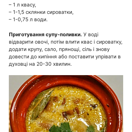
– 1 л квасу,
– 1-1,5 склянки сироватки,
– 1-0,75 л води.
Приготування супу-поливки.
У воді
відварити овочі, потім влити квас і сироватку,
додати крупу, сало, прянощі, сіль і знову
довести до кипіння або поставити упрівати в
духовці на 20-30 хвилин.