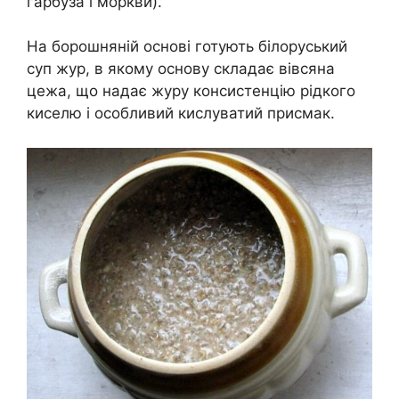
гарбуза і моркви).
На борошняній основі готують білоруський
суп жур, в якому основу складає вівсяна
цежа, що надає журу консистенцію рідкого
киселю і особливий кислуватий присмак.