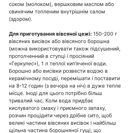
соком (молоком), вершковим маслом або
свинячим топленим внутрішнім салом
(здором).
Для приготування вівсяної цежі:
150-200 г
вівсяних висівок або вівсяного борошна
(можна використовувати також підсушений,
протолченний в ступці і просіяний
«Геркулес»), 1 л теплої кип’яченої води.
Борошно або висівки розвести водою в
керамічному посуді, перемішати і поставити
на 8-12 годин (з вечора на ніч) в дуже тепле
місце. Іноді для цього потрібно більш
тривалий час. Коли вода придбає
кислуватого смаку і приємного запаху,
розчин процідити через дрібне сито, щоб
великі частини вівсяних висівок і найбільш
щільна частина борошняної гущі, що