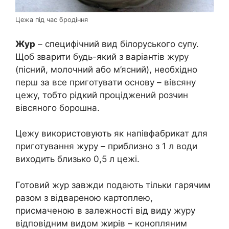
Цежа під час бродіння
Жур
– специфічний вид білоруського супу.
Щоб зварити будь-який з варіантів журу
(пісний, молочний або м’ясний), необхідно
перш за все приготувати основу – вівсяну
цежу, тобто рідкий проціджений розчин
вівсяного борошна.
Цежу використовують як напівфабрикат для
приготування журу – приблизно з 1 л води
виходить близько 0,5 л цежі.
Готовий жур завжди подають тільки гарячим
разом з відвареною картоплею,
присмаченою в залежності від виду журу
відповідним видом жирів – конопляним