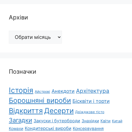
Архіви
Архіви
Позначки
Історія
Архітектура
Анекдоти
Айстрові
Борошняні вироби
Бісквіти і торти
Відкриття
Десерти
Дріжджове тісто
Загадки
Закуски і бутерброди
Знахідки
Квіти
Китай
Кондитерські вироби
Консервування
Комахи