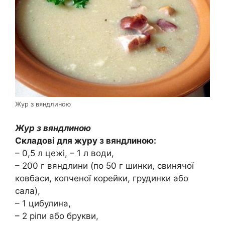
Жур з вяндлиною
Жур з вяндлиною
Складові для журу з вяндлиною:
– 0,5 л цежі, – 1 л води,
– 200 г вяндлини (по 50 г шинки, свинячої
ковбаси, копченої корейки, грудинки або
сала),
– 1 цибулина,
– 2 ріпи або брукви,