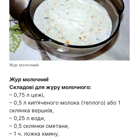
Жур молочний
Жур молочний
Складові для журу молочного:
– 0,75 л цежі,
– 0,5 л кип’яченого молока (теплого) або 1
склянка вершків,
– 0,25 л води,
– 0,5 склянки сметани,
– 1 ч. ложка кмину,