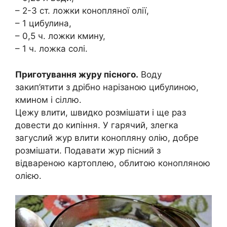
– 2-3 ст. ложки конопляної олії,
– 1 цибулина,
– 0,5 ч. ложки кмину,
– 1 ч. ложка солі.
Приготування журу пісного.
Воду
закип’ятити з дрібно нарізаною цибулиною,
кмином і сіллю.
Цежу влити, швидко розмішати і ще раз
довести до кипіння. У гарячий, злегка
загуслий жур влити конопляну олію, добре
розмішати. Подавати жур пісний з
відвареною картоплею, облитою конопляною
олією.