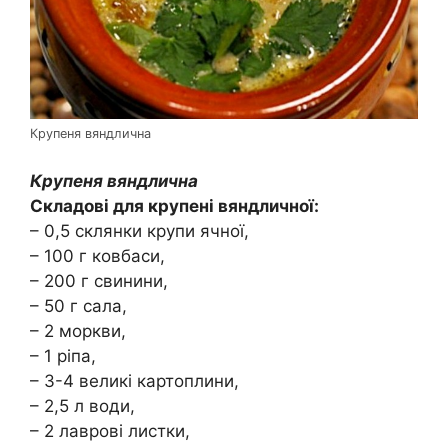
Крупеня вяндлична
Крупеня вяндлична
Складові для крупені вяндличної:
– 0,5 склянки крупи ячної,
– 100 г ковбаси,
– 200 г свинини,
– 50 г сала,
– 2 моркви,
– 1 ріпа,
– 3-4 великі картоплини,
– 2,5 л води,
– 2 лаврові листки,