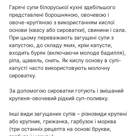
Гарячі супи білоруської кухні здебільшого
представлені борошняною, овочевою і
овоче-круп’яною з використанням кислої
основи (квасу або сироватки), свинини і сала.
При цьому переважають загущені супи з
капустою, до складу яких, крім капусти,
входить буряк (включаючи молоде бадилля),
ріпа, щавель, снить. Як кислу основу в супі-
капусті часто використовують молочну
сироватку.
За допомогою сироватки готують і змішаний
крупеня-овочевий рідкий суп-поливку.
Інші види загущених супів – різновиди крупені
або крупник, грижанка, гарбузок і морква
(три останніх рецепта на основі брукви,