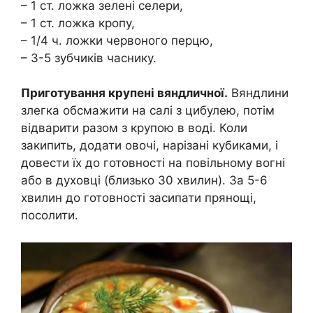
– 1 ст. ложка зелені селери,
– 1 ст. ложка кропу,
– 1/4 ч. ложки червоного перцю,
– 3-5 зубчиків часнику.
Приготування крупені вяндличної.
Вяндлини
злегка обсмажити на салі з цибулею, потім
відварити разом з крупою в воді. Коли
закипить, додати овочі, нарізані кубиками, і
довести їх до готовності на повільному вогні
або в духовці (близько 30 хвилин). За 5-6
хвилин до готовності засипати прянощі,
посолити.