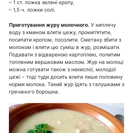
– 1 ст. ложка зелені кропу,
– 1,5 ч. ложки солі.
Приготування журу молочного.
У киплячу
воду з кмином влити цежу, прокип’ятити,
посипати кропом, посолити. Сметану збити з
молоком і влити цю суміш в жур, розмішати.
Подавати з відвареною картоплею, политим
топленим вершковим маслом. Жур на молоці
можна готувати також з некислої, молодої
цежі – тоді туди досить влити лише половину
норми молока. Такий жур їдять з галушками з
гречаного борошна.