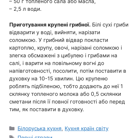
– 50 г топленого сала або масла,
– 2,5 л води.
Приготування крупені грибної.
Білі сухі гриби
відварити у воді, вийняти, нарізати
соломкою. У грибний відвар покласти
картоплю, крупу, овочі, нарізані соломкою і
злегка обсмажені з цибулею і грибами на
салі, і варити на повільному вогні до
напівготовності, посолити, потім поставити в
духовку на 10-15 хвилин. Цю крупеню
роблять підбіленою, тобто додають до неї 1
склянку топленого молока або 0,5 склянки
сметани після її повної готовності або перед
тим, як поставити в духовку.
Категорії
Білоруська кухня
,
Кухня країн світу
Позначки
Перші страви