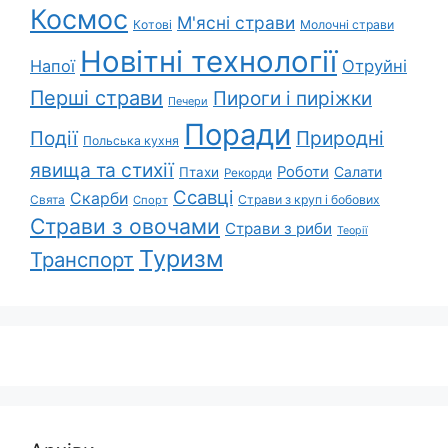
Космос
М'ясні страви
Котові
Молочні страви
Новітні технології
Напої
Отруйні
Перші страви
Пироги і пиріжки
Печери
Поради
Природні
Події
Польська кухня
явища та стихії
Роботи
Салати
Птахи
Рекорди
Ссавці
Скарби
Свята
Страви з круп і бобових
Спорт
Страви з овочами
Страви з риби
Теорії
Туризм
Транспорт