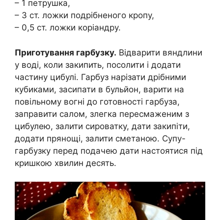
– 1 петрушка,
– 3 ст. ложки подрібненого кропу,
– 0,5 ст. ложки коріандру.
Приготування гарбузку.
Відварити вяндлини
у воді, коли закипить, посолити і додати
частину цибулі. Гарбуз нарізати дрібними
кубиками, засипати в бульйон, варити на
повільному вогні до готовності гарбуза,
заправити салом, злегка пересмаженим з
цибулею, залити сироватку, дати закипіти,
додати прянощі, залити сметаною. Супу-
гарбузку перед подачею дати настоятися під
кришкою хвилин десять.