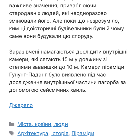
важливе значення, приваблюючи
стародавніх людей, які неодноразово
змінювали його. Але поки що незрозуміло,
ким ці доісторичні будівельники були й чому
саме вони будували цю споруду.
Зараз вчені намагаються дослідити внутрішні
камери, які сягають 15 м у довжину зі
стелями заввишки до 10 м. Камери піраміди
Гунунг-Паданг було виявлено під час
дослідження внутрішньої частини пагорба за
допомогою сейсмічних хвиль.
Джерело
Категорії
Міста, країни, люди
Позначки
Архітектура
,
Історія
,
Піраміди