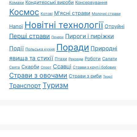
Кондитерські вироби
Консервування
Комахи
Космос
М'ясні страви
Котові
Молочні страви
Новітні технології
Напої
Отруйні
Перші страви
Пироги і пиріжки
Печери
Поради
Природні
Події
Польська кухня
явища та стихії
Роботи
Салати
Птахи
Рекорди
Ссавці
Скарби
Свята
Страви з круп і бобових
Спорт
Страви з овочами
Страви з риби
Теорії
Туризм
Транспорт