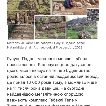
Мегалітичні камені на поверхні Гунунг Паданг, фото:
Natawidjaja et al., Archaeological Prospection, 2023
Гунунг-Паданг місцевою мовою – «Гора
просвітлення». Радіовуглецеве датування
цього місця вказує на те, що будівництво
розпочалося в останній льодовиковий період,
це понад 16 000 років тому, а можливо й ще
на 11 тисяч років давніше. На сьогодні
найдавнішою мегалітичною спорудою
вважають комплекс Гебеклі Тепе у
Туреччині, вік якого оцінюється в 11 тисяч