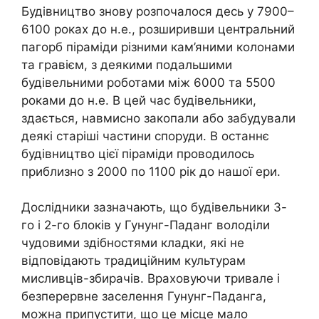
Будівництво знову розпочалося десь у 7900–
6100 роках до н.е., розширивши центральний
пагорб піраміди різними кам’яними колонами
та гравієм, з деякими подальшими
будівельними роботами між 6000 та 5500
роками до н.е. В цей час будівельники,
здається, навмисно закопали або забудували
деякі старіші частини споруди. В останнє
будівництво цієї піраміди проводилось
приблизно з 2000 по 1100 рік до нашої ери.
Дослідники зазначають, що будівельники 3-
го і 2-го блоків у Гунунг-Паданг володіли
чудовими здібностями кладки, які не
відповідають традиційним культурам
мисливців-збирачів. Враховуючи тривале і
безперервне заселення Гунунг-Паданга,
можна припустити, що це місце мало