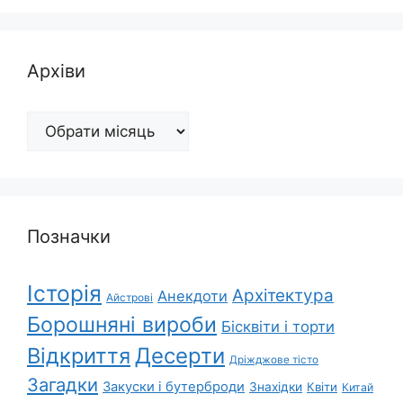
Архіви
Архіви
Позначки
Історія
Архітектура
Анекдоти
Айстрові
Борошняні вироби
Бісквіти і торти
Відкриття
Десерти
Дріжджове тісто
Загадки
Закуски і бутерброди
Знахідки
Квіти
Китай