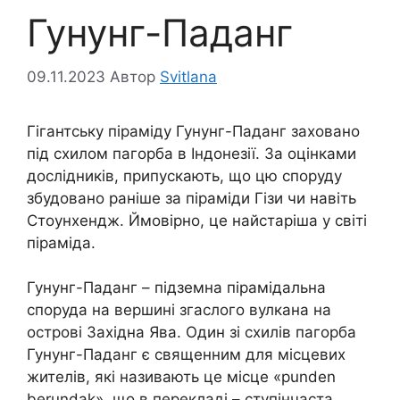
Гунунг-Паданг
09.11.2023
Автор
Svitlana
Гігантську піраміду Гунунг-Паданг заховано
під схилом пагорба в Індонезії. За оцінками
дослідників, припускають, що цю споруду
збудовано раніше за піраміди Гізи чи навіть
Стоунхендж. Ймовірно, це найстаріша у світі
піраміда.
Гунунг-Паданг – підземна пірамідальна
споруда на вершині згаслого вулкана на
острові Західна Ява. Один зі схилів пагорба
Гунунг-Паданг є священним для місцевих
жителів, які називають це місце «punden
berundak», що в перекладі – ступінчаста