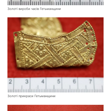
Золоті вироби часів Гетьманщини
Золоті прикраси Гетьманщини