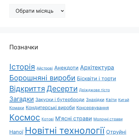
Архіви
Позначки
Історія
Архітектура
Анекдоти
Айстрові
Борошняні вироби
Бісквіти і торти
Відкриття
Десерти
Дріжджове тісто
Загадки
Закуски і бутерброди
Знахідки
Квіти
Китай
Кондитерські вироби
Консервування
Комахи
Космос
М'ясні страви
Котові
Молочні страви
Новітні технології
Напої
Отруйні