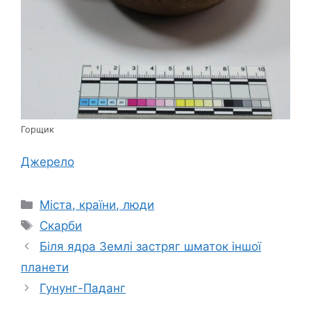
Горщик
Джерело
Категорії
Міста, країни, люди
Позначки
Скарби
Біля ядра Землі застряг шматок іншої
планети
Гунунг-Паданг