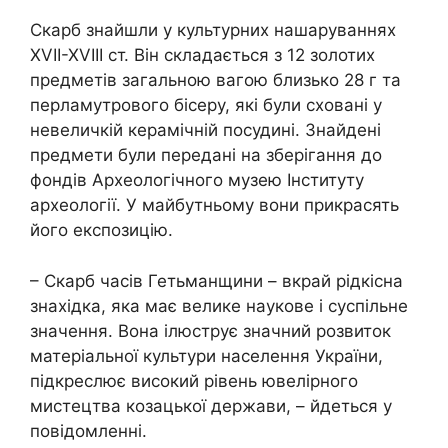
Скарб знайшли у культурних нашаруваннях
XVII-XVIII ст. Він складається з 12 золотих
предметів загальною вагою близько 28 г та
перламутрового бісеру, які були сховані у
невеличкій керамічній посудині. Знайдені
предмети були передані на зберігання до
фондів Археологічного музею Інституту
археології. У майбутньому вони прикрасять
його експозицію.
– Скарб часів Гетьманщини – вкрай рідкісна
знахідка, яка має велике наукове і суспільне
значення. Вона ілюструє значний розвиток
матеріальної культури населення України,
підкреслює високий рівень ювелірного
мистецтва козацької держави, – йдеться у
повідомленні.