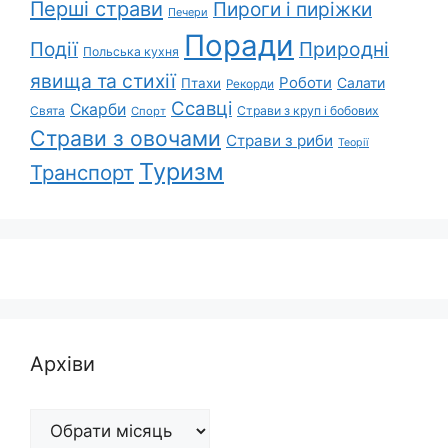
Перші страви
Пироги і пиріжки
Печери
Поради
Події
Природні
Польська кухня
явища та стихії
Роботи
Салати
Птахи
Рекорди
Ссавці
Скарби
Свята
Страви з круп і бобових
Спорт
Страви з овочами
Страви з риби
Теорії
Туризм
Транспорт
Архіви
Архіви