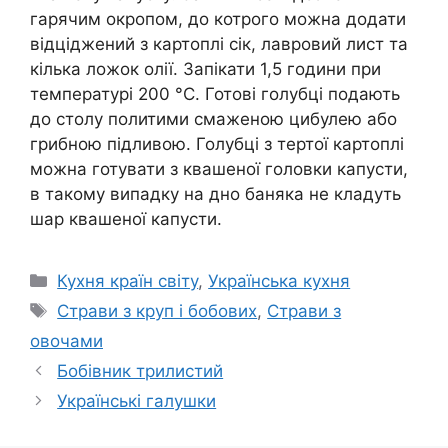
гарячим окропом, до котрого можна додати
відціджений з картоплі сік, лавровий лист та
кілька ложок олії. Запікати 1,5 години при
температурі 200 °C. Готові голубці подають
до столу политими смаженою цибулею або
грибною підливою. Голубці з тертої картоплі
можна готувати з квашеної головки капусти,
в такому випадку на дно баняка не кладуть
шар квашеної капусти.
Категорії
Кухня країн світу
,
Українська кухня
Позначки
Страви з круп і бобових
,
Страви з
овочами
Бобівник трилистий
Українські галушки