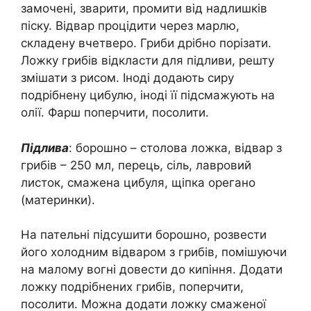
замочені, зварити, промити від надлишків
піску. Відвар процідити через марлю,
складену вчетверо. Гриби дрібно порізати.
Ложку грибів відкласти для підливи, решту
змішати з рисом. Іноді додають сиру
подрібнену цибулю, іноді її підсмажують на
олії. Фарш поперчити, посолити.
Підлива
: борошно – столова ложка, відвар з
грибів – 250 мл, перець, сіль, лавровий
листок, смажена цибуля, щіпка орегано
(материнки).
На пательні підсушити борошно, розвести
його холодним відваром з грибів, помішуючи
на малому вогні довести до кипіння. Додати
ложку подрібнених грибів, поперчити,
посолити. Можна додати ложку смаженої