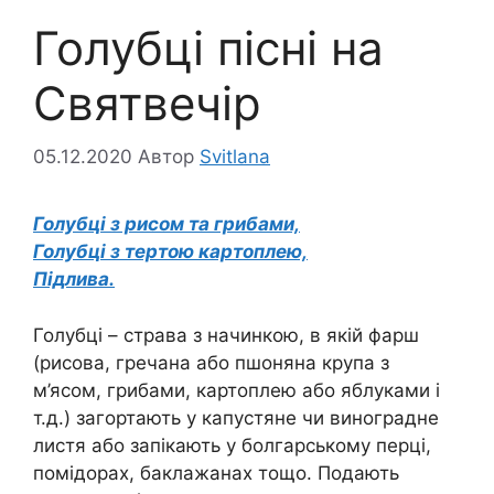
Голубці пісні на
Святвечір
05.12.2020
Автор
Svitlana
Голубці з рисом та грибами,
Голубці з тертою картоплею,
Підлива.
Голубці – страва з начинкою, в якій фарш
(рисова, гречана або пшоняна крупа з
м’ясом, грибами, картоплею або яблуками і
т.д.) загортають у капустяне чи виноградне
листя або запікають у болгарському перці,
помідорах, баклажанах тощо. Подають