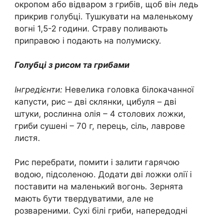
окропом або відваром з грибів, щоб він ледь
прикрив голубці. Тушкувати на маленькому
вогні 1,5-2 години. Страву поливають
приправою і подають на полумиску.
Голубці з рисом та грибами
Інгредієнти:
Невелика головка білокачанної
капусти, рис – дві склянки, цибуля – дві
штуки, рослинна олія – 4 столових ложки,
гриби сушені – 70 г, перець, сіль, лаврове
листя.
Рис перебрати, помити і залити гарячою
водою, підсоленою. Додати дві ложки олії і
поставити на маленький вогонь. Зернята
мають бути твердуватими, але не
розвареними. Сухі білі гриби, напередодні