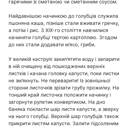
гарячими зі сметаною чи сметанним соусом.
Найдавнішою начинкою до голубців служила
пшоняна каша, пізніше стали вживати гречку,
а потім і рис. З XIX-го століття навчилися
начиняти голубці тертою картоплею. Згодом
до них стали додавати м’ясо, гриби.
У великій каструлі закип’ятити воду і запарити
в ній очищену від пошкоджених верхніх
листків і качана головку капусти, поки листки
не зм’якнуть. Не переварити! Із зовнішньої
сторони листочків зрізати грубу прожилку. На
тонший край листочка положити начинку і
загорнути рулетик конвертиком. На дно
баняка покласти шар листя капусти, а зверху
на нього голубці. Верхній шар голубців також
прикрити листям капусти. Залити підсоленим