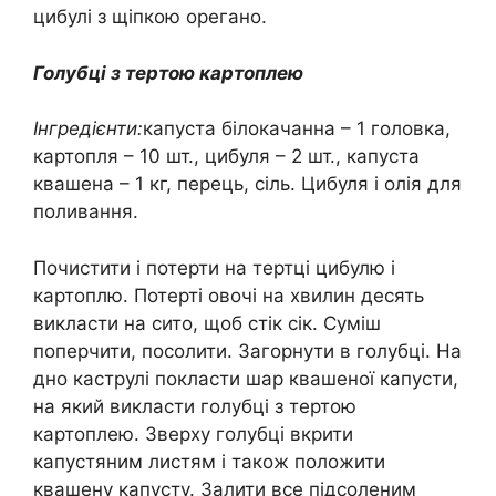
цибулі з щіпкою орегано.
Голубці з тертою картоплею
Інгредієнти:
капуста білокачанна – 1 головка,
картопля – 10 шт., цибуля – 2 шт., капуста
квашена – 1 кг, перець, сіль. Цибуля і олія для
поливання.
Почистити і потерти на тертці цибулю і
картоплю. Потерті овочі на хвилин десять
викласти на сито, щоб стік сік. Суміш
поперчити, посолити. Загорнути в голубці. На
дно каструлі покласти шар квашеної капусти,
на який викласти голубці з тертою
картоплею. Зверху голубці вкрити
капустяним листям і також положити
квашену капусту. Залити все підсоленим