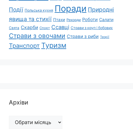
Поради
Природні
Події
Польська кухня
явища та стихії
Роботи
Салати
Птахи
Рекорди
Ссавці
Скарби
Свята
Страви з круп і бобових
Спорт
Страви з овочами
Страви з риби
Теорії
Туризм
Транспорт
Архіви
Архіви