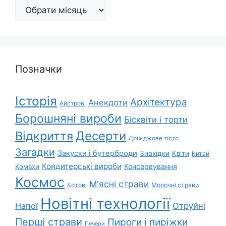
Архіви
Позначки
Історія
Архітектура
Анекдоти
Айстрові
Борошняні вироби
Бісквіти і торти
Відкриття
Десерти
Дріжджове тісто
Загадки
Закуски і бутерброди
Знахідки
Квіти
Китай
Кондитерські вироби
Консервування
Комахи
Космос
М'ясні страви
Котові
Молочні страви
Новітні технології
Напої
Отруйні
Перші страви
Пироги і пиріжки
Печери