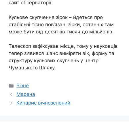
сайт обсерваторії.
Кульове скупчення зірок – йдеться про
стабільні тісно пов’язані зірки, останніх там
може бути від десятків тисяч до мільйонів.
Телескоп зафіксував місце, тому у науковців
тепер з’явився шанс виміряти вік, форму та
структуру кульових скупчень у центрі
Чумацького Шляху.
Категорії
Різне
Марена
Кипарис вічнозелений