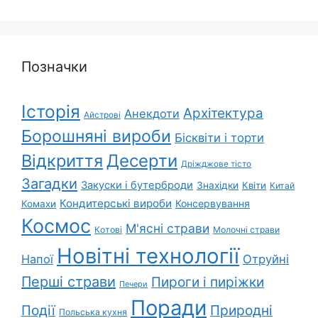
Позначки
Історія
Архітектура
Анекдоти
Айстрові
Борошняні вироби
Бісквіти і торти
Відкриття
Десерти
Дріжджове тісто
Загадки
Закуски і бутерброди
Знахідки
Квіти
Китай
Кондитерські вироби
Консервування
Комахи
Космос
М'ясні страви
Котові
Молочні страви
Новітні технології
Напої
Отруйні
Перші страви
Пироги і пиріжки
Печери
Поради
Природні
Події
Польська кухня