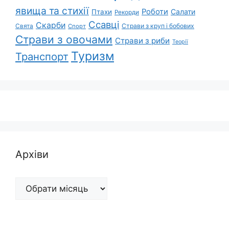
явища та стихії
Роботи
Салати
Птахи
Рекорди
Ссавці
Скарби
Свята
Страви з круп і бобових
Спорт
Страви з овочами
Страви з риби
Теорії
Туризм
Транспорт
Архіви
Архіви