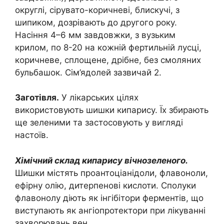
округлі, сірувато-коричневі, блискучі, з
шипиком, дозрівають до другого року.
Насіння 4–6 мм завдовжки, з вузьким
крилом, по 8-20 на кожній фертильній лусці,
коричневе, сплощене, дрібне, без смоляних
бульбашок. Сім’ядолей зазвичай 2.
Заготівля.
У лікарських цілях
використовують шишки кипарису. Їх збирають
ще зеленими та застосовують у вигляді
настоїв.
Хімічний склад кипарису вічнозеленого.
Шишки містять проантоціанідоли, флавоноли,
ефірну олію, дитерпенові кислоти. Сполуки
флавонолу діють як інгібітори ферментів, що
виступають як ангіопротектори при лікуванні
захворювань вен.