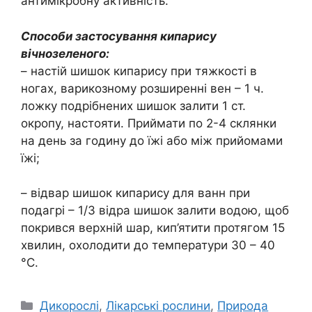
антимікробну активність.
Способи застосування кипарису
вічнозеленого:
– настій шишок кипарису при тяжкості в
ногах, варикозному розширенні вен – 1 ч.
ложку подрібнених шишок залити 1 ст.
окропу, настояти. Приймати по 2-4 склянки
на день за годину до їжі або між прийомами
їжі;
– відвар шишок кипарису для ванн при
подагрі – 1/3 відра шишок залити водою, щоб
покрився верхній шар, кип’ятити протягом 15
хвилин, охолодити до температури 30 – 40
°С.
Категорії
Дикорослі
,
Лікарські рослини
,
Природа