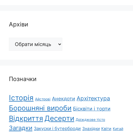
Архіви
Архіви
Позначки
Історія
Архітектура
Анекдоти
Айстрові
Борошняні вироби
Бісквіти і торти
Відкриття
Десерти
Дріжджове тісто
Загадки
Закуски і бутерброди
Знахідки
Квіти
Китай