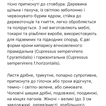
тісно притиснуті до стовбура. Деревина
щільна і пахуча, із світлою заболонню і
червонувато-бурим ядром, стійка до
деревоточців та гниття, легко обробляється
та полірується. З неї виготовляють меблі,
токарні та різьблені вироби, використовують
для підземних та підводних споруд. Є дві
форми крони кипарису вічнозеленого:
пірамідальна (Cupressus sempervirens
f.pyramidalis) і горизонтальна (Cupressus
sempervirens f.horizontalis).
Листя дрібне, трикутне, попарно супротивне,
притиснуте до гілочок або трохи відігнуте,
темно- і світло-зелене, або синювате.
Чоловічі шишки дрібні, подовжені, поодинокі,
на кінцях пагонів. Жіночі – великі (до 3 см
завдовжки), дерев’янисті, здебільшого