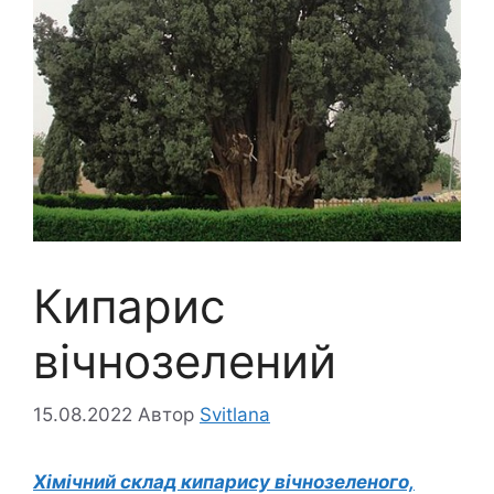
Кипарис
вічнозелений
15.08.2022
Автор
Svitlana
Хімічний склад кипарису вічнозеленого,