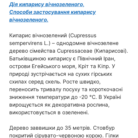
Дія кипарису вічнозеленого,
Способи застосування кипарису
вічнозеленого.
Кипарис вічнозелений (Cupressus
sempervirens L.) – однодомне вічнозелене
дерево сімейства Cupressaceae (Кипарисові).
Батьківщиною кипарису є Північний Іран,
острови Егейського моря, Кріт та Кіпр. У
природі зустрічається на сухих гірських
схилах серед скель. Росте швидко,
переносить тривалу посуху та короткочасні
зниження температури до -20 °C. В Україні
вирощується як декоративна рослина,
використовується в озеленені.
Дерево заввишки до 35 метрів. Стовбур
покритий сірувато-червоною корою. Гілки