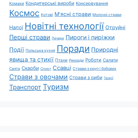
Кондитерські вироби
Консервування
Комахи
Космос
М'ясні страви
Котові
Молочні страви
Новітні технології
Напої
Отруйні
Перші страви
Пироги і пиріжки
Печери
Поради
Природні
Події
Польська кухня
явища та стихії
Роботи
Салати
Птахи
Рекорди
Ссавці
Скарби
Свята
Страви з круп і бобових
Спорт
Страви з овочами
Страви з риби
Теорії
Туризм
Транспорт