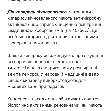
Дія кипарису вічнозеленого.
Фітонциди
кипарису вічнозеленого мають антимікробну
активність, що сприяє очищенню повітря від
шкідливих мікроорганізмів (на 40-56%), це
особливо корисно для хворих з хронічними
захворюваннями легень.
Шишки кипарису рекомендують при лікуванні
всіх проявів венозної недостатності –
тяжкості в ногах, варикозному розширенні
вен та геморої. У народній медицині відвар
шишок кипарису використовують для
місцевих ванн при подагрі.
Кипарисові насадження збагачують повітря
біологічно активними речовинами, які мають