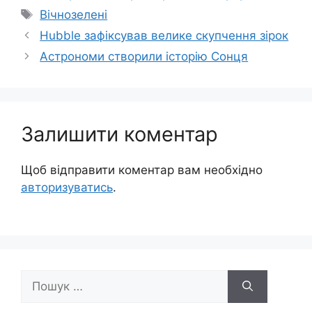
Позначки
Вічнозелені
Hubble зафіксував велике скупчення зірок
Астрономи створили історію Сонця
Залишити коментар
Щоб відправити коментар вам необхідно
авторизуватись
.
Пошук: