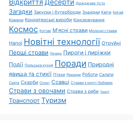
Відкриття
Десерти
Дріжджове тісто
Загадки
Закуски і бутерброди
Знахідки
Квіти
Китай
Кондитерські вироби
Консервування
Комахи
Космос
М'ясні страви
Котові
Молочні страви
Новітні технології
Напої
Отруйні
Перші страви
Пироги і пиріжки
Печери
Поради
Природні
Події
Польська кухня
явища та стихії
Роботи
Салати
Птахи
Рекорди
Ссавці
Скарби
Свята
Страви з круп і бобових
Спорт
Страви з овочами
Страви з риби
Теорії
Туризм
Транспорт