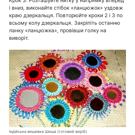
Крок 3: Розташуйте нитку у напрямку вперед
і вниз, виконайте стібок «ланцюжок» уздовж
краю дзеркальця. Повторюйте кроки 2 і 3 по
всьому колу дзеркальця. Закріпіть останню
ланку «ланцюжка», провівши голку на
виворіт.
Індійська вишивка Шиша (готовий виріб)