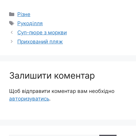
Категорії
Різне
Позначки
Рукоділля
Суп-пюре з моркви
Прихований пляж
Залишити коментар
Щоб відправити коментар вам необхідно
авторизуватись
.