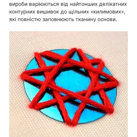
вироби варіюються від найтонших делікатних
контурних вишивок до щільних «килимових»,
які повністю заповнюють тканину основи.