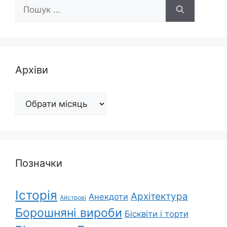
Пошук:
Архіви
Архіви
Позначки
Історія
Архітектура
Анекдоти
Айстрові
Борошняні вироби
Бісквіти і торти