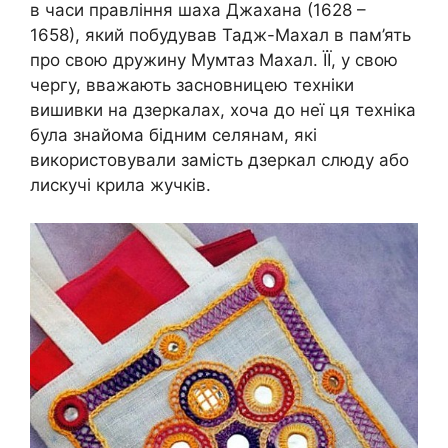
в часи правління шаха Джахана (1628 –
1658), який побудував Тадж-Махал в пам’ять
про свою дружину Мумтаз Махал. ЇЇ, у свою
чергу, вважають засновницею техніки
вишивки на дзеркалах, хоча до неї ця техніка
була знайома бідним селянам, які
використовували замість дзеркал слюду або
лискучі крила жучків.