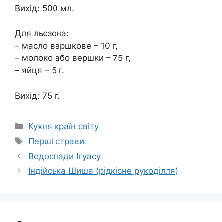
Вихід: 500 мл.
Для льєзона:
– масло вершкове – 10 г,
– молоко або вершки – 75 г,
– яйця – 5 г.
Вихід: 75 г.
Категорії
Кухня країн світу
Позначки
Перші страви
Водоспади Ігуасу
Індійська Шиша (рідкісне рукоділля)