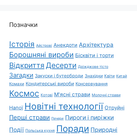
Позначки
Історія
Архітектура
Анекдоти
Айстрові
Борошняні вироби
Бісквіти і торти
Відкриття
Десерти
Дріжджове тісто
Загадки
Закуски і бутерброди
Знахідки
Квіти
Китай
Кондитерські вироби
Консервування
Комахи
Космос
М'ясні страви
Котові
Молочні страви
Новітні технології
Напої
Отруйні
Перші страви
Пироги і пиріжки
Печери
Поради
Природні
Події
Польська кухня