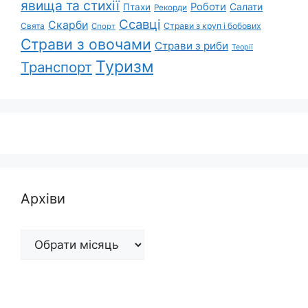
явища та стихії
Роботи
Салати
Птахи
Рекорди
Ссавці
Скарби
Свята
Страви з круп і бобових
Спорт
Страви з овочами
Страви з риби
Теорії
Туризм
Транспорт
Архіви
Архіви