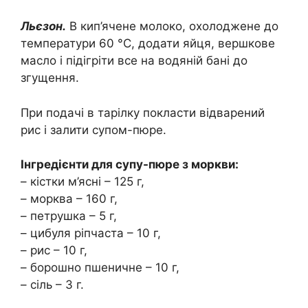
Льєзон.
В кип’ячене молоко, охолоджене до
температури 60 °C, додати яйця, вершкове
масло і підігріти все на водяній бані до
згущення.
При подачі в тарілку покласти відварений
рис і залити супом-пюре.
Інгредієнти для супу-пюре з моркви:
– кістки м’ясні – 125 г,
– морква – 160 г,
– петрушка – 5 г,
– цибуля ріпчаста – 10 г,
– рис – 10 г,
– борошно пшеничне – 10 г,
– сіль – 3 г.