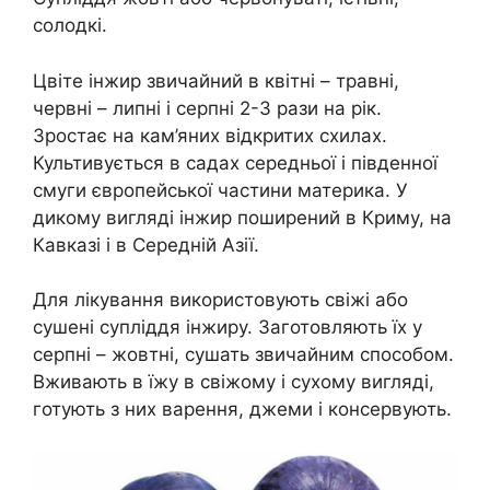
солодкі.
Цвіте інжир звичайний в квітні – травні,
червні – липні і серпні 2-3 рази на рік.
Зростає на кам’яних відкритих схилах.
Культивується в садах середньої і південної
смуги європейської частини материка. У
дикому вигляді інжир поширений в Криму, на
Кавказі і в Середній Азії.
Для лікування використовують свіжі або
сушені супліддя інжиру. Заготовляють їх у
серпні – жовтні, сушать звичайним способом.
Вживають в їжу в свіжому і сухому вигляді,
готують з них варення, джеми і консервують.