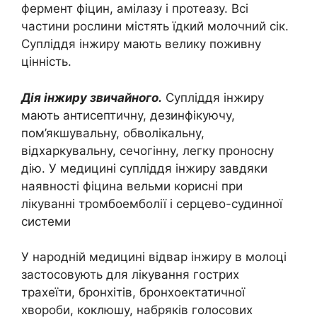
фермент фіцин, амілазу і протеазу. Всі
частини рослини містять їдкий молочний сік.
Супліддя інжиру мають велику поживну
цінність.
Дія інжиру звичайного.
Супліддя інжиру
мають антисептичну, дезинфікуючу,
пом’якшувальну, обволікальну,
відхаркувальну, сечогінну, легку проносну
дію. У медицині супліддя інжиру завдяки
наявності фіцина вельми корисні при
лікуванні тромбоемболії і серцево-судинної
системи
У народній медицині відвар інжиру в молоці
застосовують для лікування гострих
трахеїти, бронхітів, бронхоектатичної
хвороби, коклюшу, набряків голосових