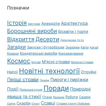
Позначки
Історія
Архітектура
Анекдоти
Айстрові
Борошняні вироби
Бісквіти і торти
Відкриття
Десерти
Дріжджове тісто
Загадки
Закуски і бутерброди
Знахідки
Квіти
Китай
Кондитерські вироби
Консервування
Комахи
Космос
М'ясні страви
Котові
Молочні страви
Новітні технології
Напої
Отруйні
Перші страви
Пироги і пиріжки
Печери
Поради
Природні
Події
Польська кухня
явища та стихії
Роботи
Салати
Птахи
Рекорди
Ссавці
Скарби
Свята
Страви з круп і бобових
Спорт