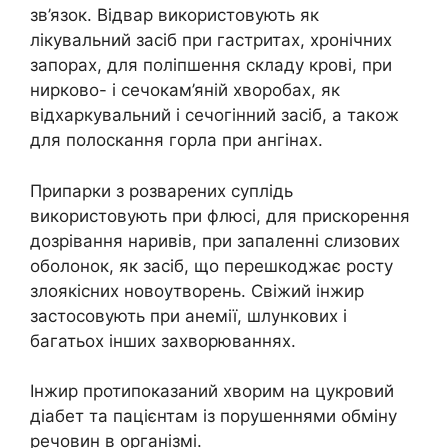
зв’язок. Відвар використовують як
лікувальний засіб при гастритах, хронічних
запорах, для поліпшення складу крові, при
нирково- і сечокам’яній хворобах, як
відхаркувальний і сечогінний засіб, а також
для полоскання горла при ангінах.
Припарки з розварених суплідь
використовують при флюсі, для прискорення
дозрівання наривів, при запаленні слизових
оболонок, як засіб, що перешкоджає росту
злоякісних новоутворень. Свіжий інжир
застосовують при анемії, шлункових і
багатьох інших захворюваннях.
Інжир протипоказаний хворим на цукровий
діабет та пацієнтам із порушеннями обміну
речовин в організмі.