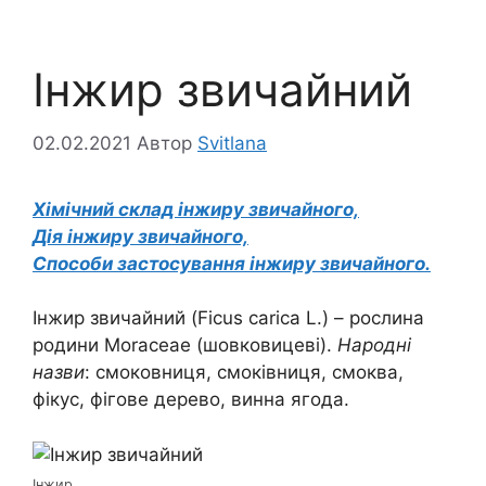
Інжир звичайний
02.02.2021
Автор
Svitlana
Хімічний склад інжиру звичайного,
Дія інжиру звичайного,
Способи застосування інжиру звичайного.
Інжир звичайний (Ficus carica L.) – рослина
родини Moraceae (шовковицеві).
Народні
назви
: смоковниця, смоківниця, смоква,
фікус, фігове дерево, винна ягода.
Інжир