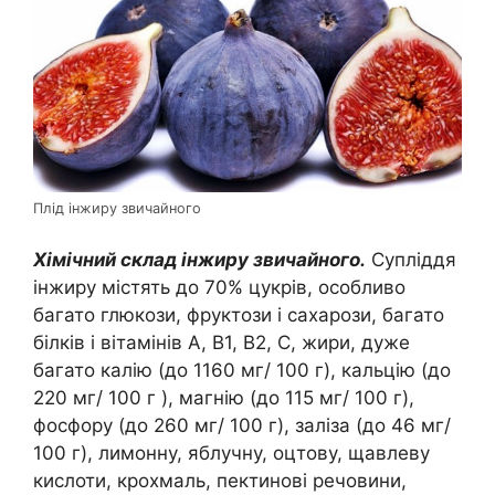
Плід інжиру звичайного
Хімічний склад інжиру звичайного.
Супліддя
інжиру містять до 70% цукрів, особливо
багато глюкози, фруктози і сахарози, багато
білків і вітамінів A, B1, B2, C, жири, дуже
багато калію (до 1160 мг/ 100 г), кальцію (до
220 мг/ 100 г ), магнію (до 115 мг/ 100 г),
фосфору (до 260 мг/ 100 г), заліза (до 46 мг/
100 г), лимонну, яблучну, оцтову, щавлеву
кислоти, крохмаль, пектинові речовини,