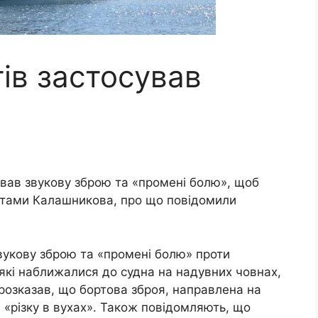
тів застосував
ував звукову зброю та «промені болю», щоб
матами Калашникова, про що повідомили
звукову зброю та «промені болю» проти
 які наближалися до судна на надувних човнах,
 розказав, що бортова зброя, направлена на
а «різку в вухах». Також повідомляють, що