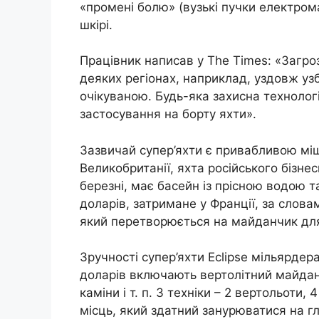
«промені болю» (вузькі пучки електрома
шкірі.
Працівник написав у The Times: «Загро
деяких регіонах, наприклад, уздовж уз
очікуваною. Будь-яка захисна технолог
застосування на борту яхти».
Зазвичай супер’яхти є привабливою міш
Великобританії, яхта російського бізне
березні, має басейн із прісною водою т
доларів, затримане у Франції, за слов
який перетворюється на майданчик для 
Зручності супер’яхти Eclipse мільярде
доларів включають вертолітний майда
каміни і т. п. З техніки – 2 вертольоти,
місць, який здатний занурюватися на г