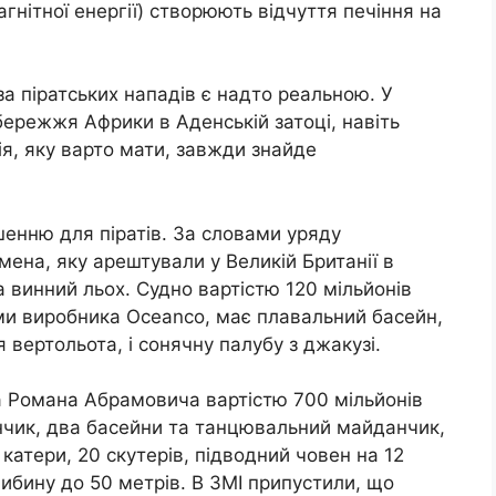
гнітної енергії) створюють відчуття печіння на
за піратських нападів є надто реальною. У
бережжя Африки в Аденській затоці, навіть
ія, яку варто мати, завжди знайде
енню для піратів. За словами уряду
смена, яку арештували у Великій Британії в
а винний льох. Судно вартістю 120 мільйонів
ами виробника Oceanco, має плавальний басейн,
вертольота, і сонячну палубу з джакузі.
ра Романа Абрамовича вартістю 700 мільйонів
нчик, два басейни та танцювальний майданчик,
 4 катери, 20 скутерів, підводний човен на 12
либину до 50 метрів. В ЗМІ припустили, що