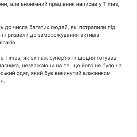
ни, але анонімний працівник написав у Times,
ь до числа багатих людей, які потрапили під
ції призвели до заморожування активів
ітаків.
e Times, як екіпаж супер’яхти щодня готував
ласника, незважаючи на те, що його не було на
рський одяг, який був викинутий власником
я.