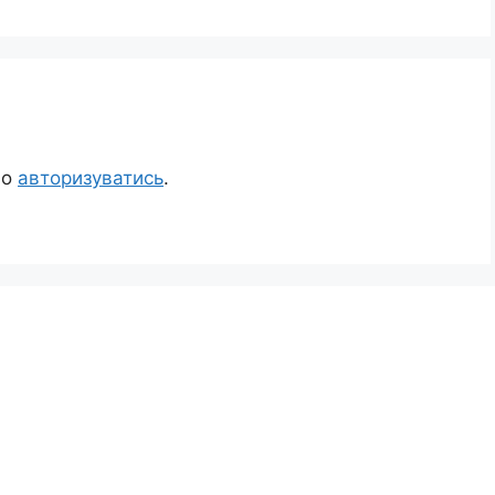
но
авторизуватись
.