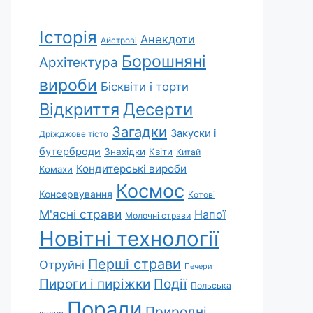
Історія
Анекдоти
Айстрові
Борошняні
Архітектура
вироби
Бісквіти і торти
Відкриття
Десерти
Загадки
Закуски і
Дріжджове тісто
бутерброди
Знахідки
Квіти
Китай
Кондитерські вироби
Комахи
Космос
Консервування
Котові
М'ясні страви
Напої
Молочні страви
Новітні технології
Перші страви
Отруйні
Печери
Пироги і пиріжки
Події
Польська
Поради
Природні