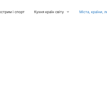
кстрим і спорт
Кухня країн світу
Міста, країни, 