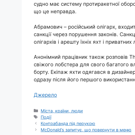
судно має систему протиракетної оборо
що це неправда.
Абрамович – російський олігарх, входит
санкції через порушення законів. Санк
олігархів і арешту їхніх яхт і приватних л
Анонімний працівник також розповів Th
свіжого лобстера для свого багатого в
борту. Екіпаж яхти одягався в дизайне
одразу після його першого використанн
Джерело
Категорії
Міста, країни, люди
Позначки
Події
Контрабанда під перукою
McDonald’s запитує, що повернути в меню