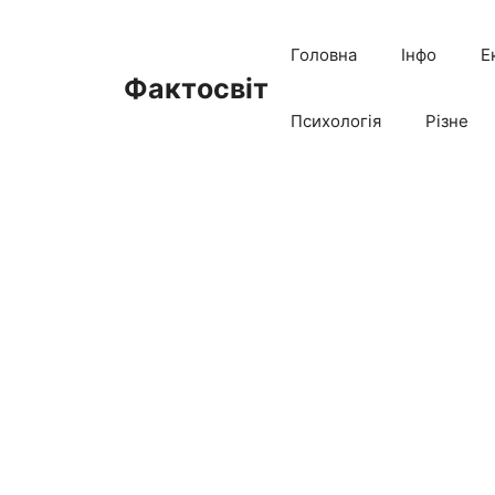
Перейти
до
Головна
Інфо
Е
вмісту
Фактосвіт
Психологія
Різне