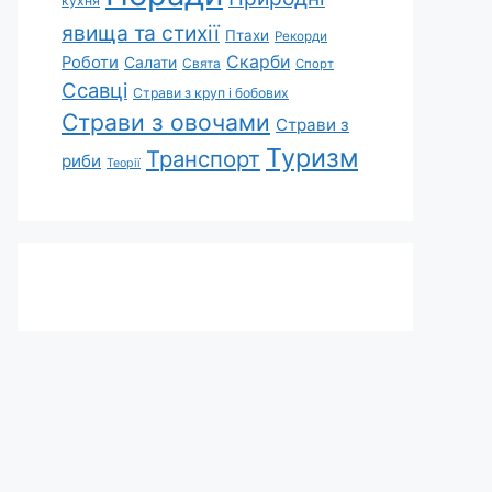
кухня
явища та стихії
Птахи
Рекорди
Скарби
Роботи
Салати
Свята
Спорт
Ссавці
Страви з круп і бобових
Страви з овочами
Страви з
Туризм
Транспорт
риби
Теорії