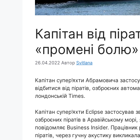
Капітан від піра
«промені болю»
26.04.2022
Автор
Svitlana
Капітан супер’яхти Абрамовича застос
відбитися від піратів, озброєних авто
лондонській Times.
Капітан супер’яхти Eclipse застосував 
озброєних піратів в Аравійському морі,
повідомляє Business Insider. Працівник
піратів, через гучну акустику викликал